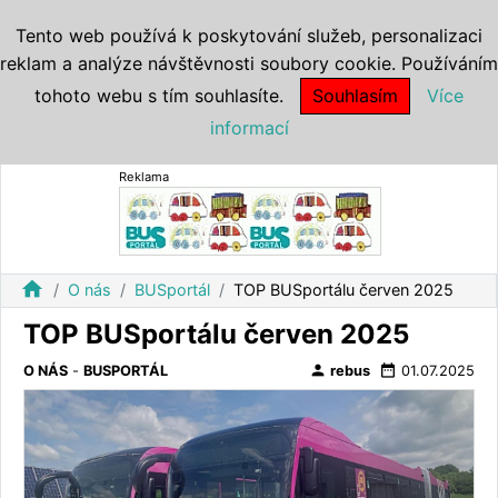
Tento web používá k poskytování služeb, personalizaci
reklam a analýze návštěvnosti soubory cookie. Používáním
tohoto webu s tím souhlasíte.
Souhlasím
Více
informací
Reklama
home
O nás
BUSportál
TOP BUSportálu červen 2025
TOP BUSportálu červen 2025
person
date_range
O NÁS
-
BUSPORTÁL
rebus
01.07.2025