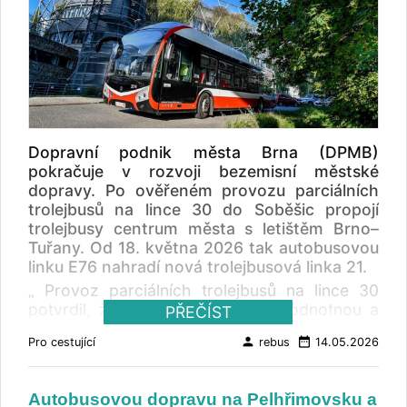
Dopravní podnik města Brna (DPMB)
pokračuje v rozvoji bezemisní městské
dopravy. Po ověřeném provozu parciálních
trolejbusů na lince 30 do Soběšic propojí
trolejbusy centrum města s letištěm Brno–
Tuřany. Od 18. května 2026 tak autobusovou
linku E76 nahradí nová trolejbusová linka 21.
„ Provoz parciálních trolejbusů na lince 30
potvrdil, že jsou tyto vozy plnohodnotnou a
PŘEČÍST
ekologickou alternativou autobusů na trasách,
person
date_range
Pro cestující
rebus
14.05.2026
kde není v plné míře dostupné trolejové
vedení. V souladu se strategií rozvoje čisté
mobility tedy přistupujeme k další etapě, a to
Autobusovou dopravu na Pelhřimovsku a
elektrifikaci linky propojující centrum města s