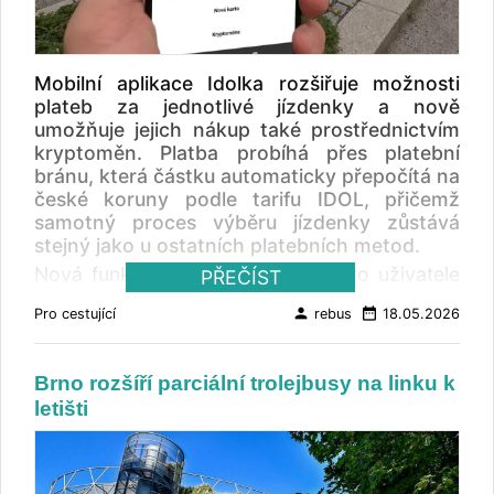
hmotnostní limity. Více o přepravě kol s
FlixBusem zde . Cyklobusy po České
republice zde .
Mobilní aplikace Idolka rozšiřuje možnosti
plateb za jednotlivé jízdenky a nově
umožňuje jejich nákup také prostřednictvím
kryptoměn. Platba probíhá přes platební
bránu, která částku automaticky přepočítá na
české koruny podle tarifu IDOL, přičemž
samotný proces výběru jízdenky zůstává
stejný jako u ostatních platebních metod.
Nová funkce je zatím dostupná pro uživatele
PŘEČÍST
systému Android s verzí aplikace 3.1.10 a
person
date_range
Pro cestující
rebus
18.05.2026
vyšší, přičemž podpora pro iOS bude
doplněna v následující aktualizaci. Postup
nákupu zde .
Brno rozšíří parciální trolejbusy na linku k
letišti