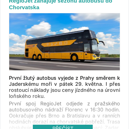
RegioJet zahajuje sezónu autobusů do
Chorvatska
První žlutý autobus vyjede z Prahy směrem k
Jaderskému moři v pátek 29. května. I přes
rostoucí náklady jsou ceny jízdného na úrovni
loňského roku.
První spoj RegioJet odjede z pražského
autobusového nádraží Florenc v 16:30 hodin.
Ookračuje přes Brno a Bratislavu a v ranních
hodinách dorazí na chorvatské pobřeží. Trasa
obsluhuje devět přímořských destinací: Zadar,
PŘEČÍST