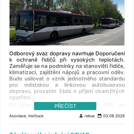
Odborový svaz dopravy navrhuje Doporučení
k ochraně řidičů při vysokých teplotách.
Zaměřuje se na podmínky na stanovišti řidiče,
klimatizaci, zajištění nápojů a pracovní oděv.
Bude usilovat o vznik jednotného standardu
pro městskou a linkovou autobusovou
dopravu, prozatím žádá o přijetí okamžitých
opatření.
Při přípravě doporučení vycházel OSD ze
PŘEČÍST
zkušeností řidičů z provozu a z vlastní ankety
person
date_range
Asociace, instituce
rebus
03.08.2026
mezi profesionálními řidiči městské, linkové,
zájezdové i nákladní dopravy. V anketě řidiči
upozorňovali především na přehřáté kabiny a