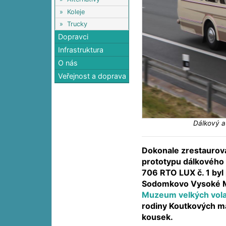
»
Koleje
»
Trucky
Dopravci
Infrastruktura
O nás
Veřejnost a doprava
Dálkový a
Dokonale zrestaurov
prototypu dálkového
706 RTO LUX č. 1 byl 
Sodomkovo Vysoké Mý
Muzeum velkých vola
rodiny Koutkových má
kousek.