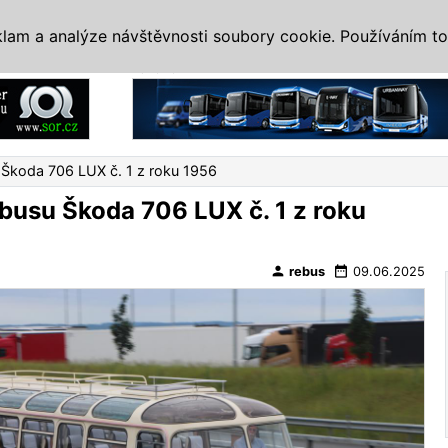
IS
ALTERNATIVY
VETERÁNI
SYSTÉMY
VELETRHY
AKCE
I
klam a analýze návštěvnosti soubory cookie. Používáním to
Reklama
 Škoda 706 LUX č. 1 z roku 1956
busu Škoda 706 LUX č. 1 z roku
person
date_range
rebus
09.06.2025