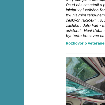
Osud nás seznámil s 
iniciativy i velkého ř
byl hlavním tahounem 
českých ručiček". To,
zásluhu i další lidé - 
asistenti. Není třeba n
byl tento krasavec na
Rozhovor o veteráne