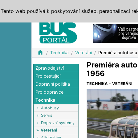
ZPRÁVY
JÍZDNÍ ŘÁDY
MHD, IDS
BUSY
SERV
Tento web používá k poskytování služeb, personalizaci re
Reklama
home
Technika
Veteráni
Premiéra autobusu
Premiéra auto
Zpravodajství
1956
Pro cestující
Dopravní politika
TECHNIKA
-
VETERÁNI
Pro dopravce
Technika
»
Autobusy
»
Servis
»
Dopravní systémy
»
Veteráni
»
Alternativy