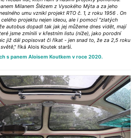
panem Milanem Šlézem z Vysokého Mýta a za jeho
emeslného umu vznikl projekt RTO č. 1, z roku 1956 . On
celého projektu nejen ideou, ale i pomocí "zlatých
 že autobus dopadl tak jak jej můžeme dnes vidět, mají
které jsme zmínili v křestním listu (níže), jako porodní
ic již dál popisovat či říkat - jen snad to, že za 2,5 roku
 světě
," říká Alois Koutek starší.
ch s panem Aloisem Koutkem v roce 2020.