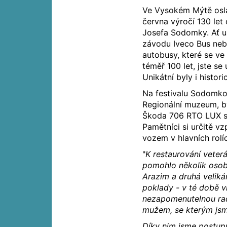
Ve Vysokém Mýtě oslav
června výročí 130 let
Josefa Sodomky. Ať už
závodu Iveco Bus neb
autobusy, které se ve
téměř 100 let, jste se 
Unikátní byly i histo
Na festivalu Sodomko
Regionální muzeum, b
Škoda 706 RTO LUX s 
Pamětníci si určitě v
vozem v hlavních rolí
"
K restaurování vete
pomohlo několik osobn
Arazim a druhá veliká
poklady - v té době v
nezapomenutelnou rad
mužem, se kterým jsme 
Díky nim jsme postupn