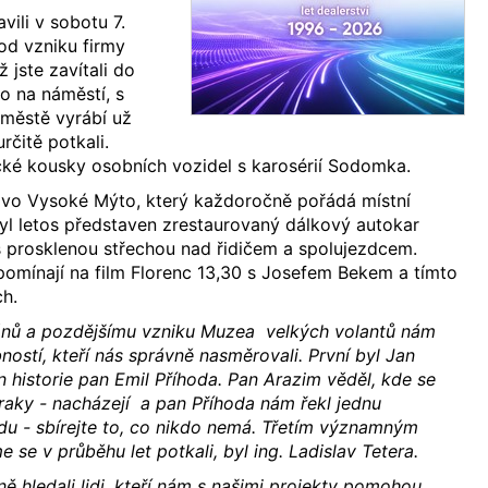
ili v sobotu 7.
 od vzniku firmy
 jste zavítali do
o na náměstí, s
 městě vyrábí už
určitě potkali.
rické kousky osobních vozidel s karosérií Sodomka.
vo Vysoké Mýto, který každoročně pořádá místní
yl letos představen zrestaurovaný dálkový autokar
prosklenou střechou nad řidičem a spolujezdcem.
zpomínají na film Florenc 13,30 s Josefem Bekem a tímto
ch.
ránů a pozdějšímu vzniku Muzea velkých volantů nám
ostí, kteří nás správně nasměrovali. První byl Jan
n historie pan Emil Příhoda. Pan Arazim věděl, kde se
raky - nacházejí a pan Příhoda nám řekl jednu
u - sbírejte to, co nikdo nemá. Třetím významným
se v průběhu let potkali, byl ing. Ladislav Tetera.
ě hledali lidi, kteří nám s našimi projekty pomohou.