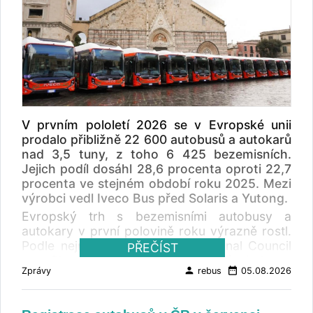
V prvním pololetí 2026 se v Evropské unii
prodalo přibližně 22 600 autobusů a autokarů
nad 3,5 tuny, z toho 6 425 bezemisních.
Jejich podíl dosáhl 28,6 procenta oproti 22,7
procenta ve stejném období roku 2025. Mezi
výrobci vedl Iveco Bus před Solaris a Yutong.
Evropský trh s bezemisními autobusy a
autokary v první polovině roku výrazně rostl.
Podle nejnovější zprávy International Council
PŘEČÍST
on Clean Transportation (ICCT) bylo v
person
date_range
Zprávy
rebus
05.08.2026
Evropské unii v prvním pololetí 2026 prodáno
přibližně 22 600 autobusů a autokarů s
nejvyšší povolenou hmotností nad 3,5 tuny. Z