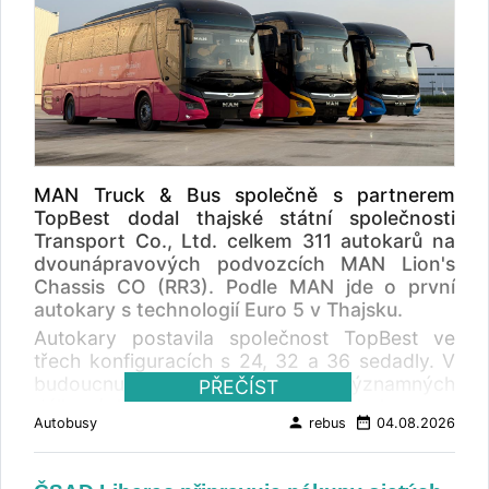
MAN Truck & Bus společně s partnerem
TopBest dodal thajské státní společnosti
Transport Co., Ltd. celkem 311 autokarů na
dvounápravových podvozcích MAN Lion's
Chassis CO (RR3). Podle MAN jde o první
autokary s technologií Euro 5 v Thajsku.
Autokary postavila společnost TopBest ve
třech konfiguracích s 24, 32 a 36 sedadly. V
budoucnu budou nasazeny na významných
PŘEČÍST
dálkových linkách mezi Bangkokem a
person
date_range
Autobusy
rebus
04.08.2026
severními, jižními a severovýchodními
oblastmi Thajska. Součástí dodávky je také
nová VIP autobusová služba „Travel with