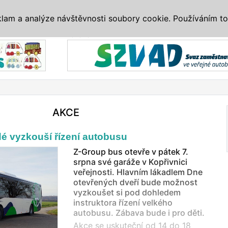
IS
ALTERNATIVY
VETERÁNI
SYSTÉMY
VELETRHY
AKCE
I
klam a analýze návštěvnosti soubory cookie. Používáním to
Reklama
AKCE
idé vyzkouší řízení autobusu
Z-Group bus otevře v pátek 7.
srpna své garáže v Kopřivnici
veřejnosti. Hlavním lákadlem Dne
otevřených dveří bude možnost
vyzkoušet si pod dohledem
instruktora řízení velkého
autobusu. Zábava bude i pro děti.
Akce se uskuteční od 14 do 18