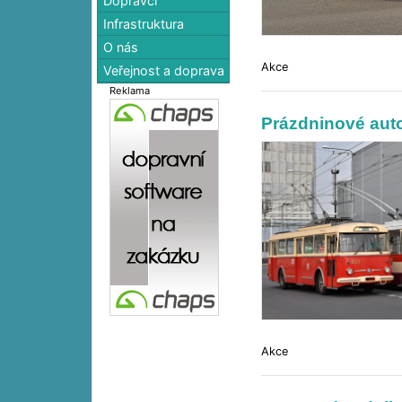
Dopravci
Infrastruktura
O nás
Akce
Veřejnost a doprava
Reklama
Prázdninové aut
Akce