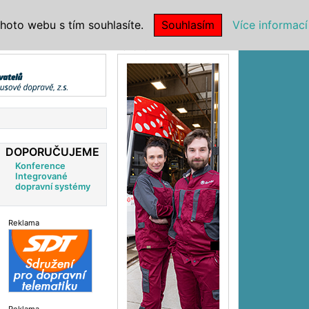
|
NSTITUCE
hoto webu s tím souhlasíte.
Souhlasím
Více informací
Reklama
DOPORUČUJEME
Konference
Integrované
dopravní systémy
Reklama