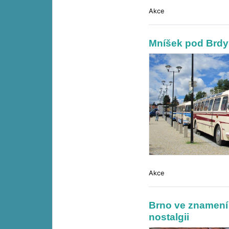
Akce
Mníšek pod Brdy 
Akce
Brno ve znamení
nostalgii