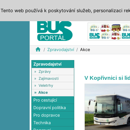
ZPRÁVY
JÍZDNÍ ŘÁDY
MHD, IDS
BUSY
SERV
Tento web používá k poskytování služeb, personalizaci re
Reklama
home
Zpravodajství
Akce
Zpravodajství
»
Zprávy
V Kopřivnici si l
»
Zajímavosti
»
Veletrhy
»
Akce
Pro cestující
Dopravní politika
Pro dopravce
Technika