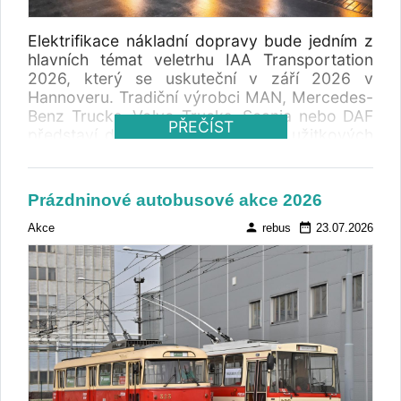
Elektrifikace nákladní dopravy bude jedním z
hlavních témat veletrhu IAA Transportation
2026, který se uskuteční v září 2026 v
Hannoveru. Tradiční výrobci MAN, Mercedes-
Benz Trucks, Volvo Trucks, Scania nebo DAF
PŘEČÍST
představí další vývoj elektrických užitkových
vozidel. Na veletrhu se objeví také čínské
značky BYD, Dongfeng, MAXUS a
SuperPanther, které chtějí posílit svou pozici
Prázdninové autobusové akce 2026
na evropském trhu.
person
date_range
Akce
rebus
23.07.2026