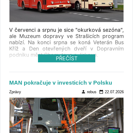
V červenci a srpnu je sice "okurková sezóna",
ale Muzeum dopravy ve Strašicích program
nabízí. Na konci srpna se koná Veterán Bus
Kříž a Den otevřených dveří v Dopravním
podniku měst Chomutova a Jirkova.
PŘEČÍST
MAN pokračuje v investicích v Polsku
person
date_range
Zprávy
rebus
22.07.2026