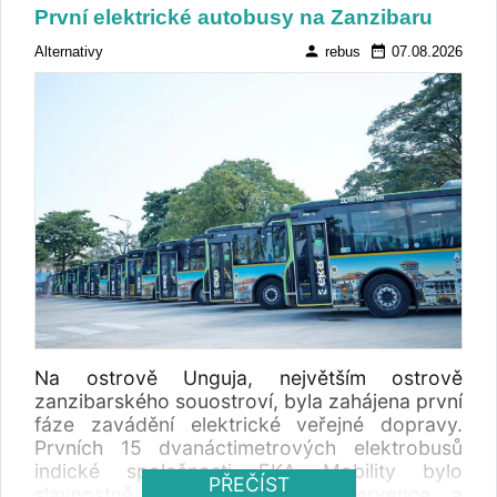
První elektrické autobusy na Zanzibaru
person
date_range
Alternativy
rebus
07.08.2026
Na ostrově Unguja, největším ostrově
zanzibarského souostroví, byla zahájena první
fáze zavádění elektrické veřejné dopravy.
Prvních 15 dvanáctimetrových elektrobusů
indické společnosti EKA Mobility bylo
PŘEČÍST
slavnostně představeno 23. července a