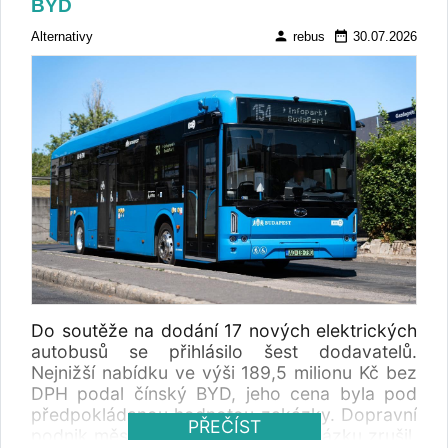
BYD
person
date_range
Alternativy
rebus
30.07.2026
Do soutěže na dodání 17 nových elektrických
autobusů se přihlásilo šest dodavatelů.
Nejnižší nabídku ve výši 189,5 milionu Kč bez
DPH podal čínský BYD, jeho cena byla pod
předpokládanou hodnotou zakázky. Dopravní
PŘEČÍST
podnik města Děčína veřejnou zakázku zrušil.