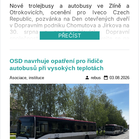
Nové trolejbusy a autobusy ve Zlíně a
Otrokovicích, ocenění pro Iveco Czech
Republic, pozvánka na Den otevřených dveří
v Dopravním podniku Chomutova a Jirkova na
30. srpna a nové cyklovleky Dopravní
PŘEČÍST
společnosti Ústeckého kraje. Podívejte se na
články, které v červenci zaujaly nejvíc čtenářů.
OSD navrhuje opatření pro řidiče
autobusů při vysokých teplotách
person
date_range
Asociace, instituce
rebus
03.08.2026