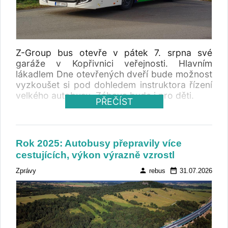
%). Červencový výsledek tak výrazně přispěl
k celkovému růstu trhu. Zatímco za prvních
sedm měsíců registrace meziročně vzrostly o
23,20 procenta, samotný červenec přinesl
meziroční růst o 56,06 procenta. Registrace
Z-Group bus otevře v pátek 7. srpna své
autobusů červenec 2025
garáže v Kopřivnici veřejnosti. Hlavním
lákadlem Dne otevřených dveří bude možnost
vyzkoušet si pod dohledem instruktora řízení
velkého autobusu. Zábava bude i pro děti.
PŘEČÍST
Rok 2025: Autobusy přepravily více
cestujících, výkon výrazně vzrostl
person
date_range
Zprávy
rebus
31.07.2026