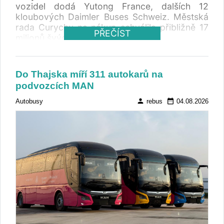
vozidel dodá Yutong France, dalších 12
kloubových Daimler Buses Schweiz. Městská
rada Curychu na nákup schválila přibližně 17
PŘEČÍST
milionů švýcarských franků.
Do Thajska míří 311 autokarů na
podvozcích MAN
person
date_range
Autobusy
rebus
04.08.2026