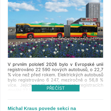
V prvním pololetí 2026 bylo v Evropské unii
registrováno 22 590 nových autobusů, o 22,7
% více než před rokem. Elektrických autobusů
bylo registrováno 6 247, meziročně o 56,8 %
více. Jejich podíl na celkových registracích
PŘEČÍST
dosáhl 27,7 %.
Michal Kraus povede sekci na