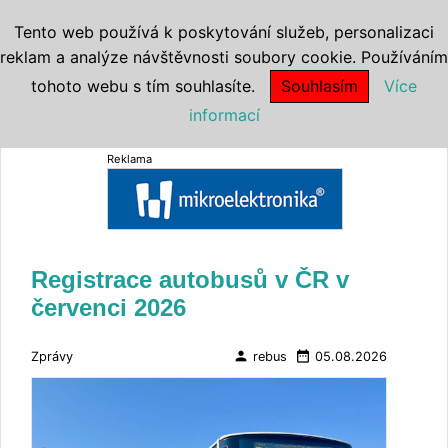
Tento web používá k poskytování služeb, personalizaci
reklam a analýze návštěvnosti soubory cookie. Používáním
tohoto webu s tím souhlasíte.
Souhlasím
Více
informací
Reklama
Registrace autobusů v ČR v
červenci 2026
person
date_range
Zprávy
rebus
05.08.2026