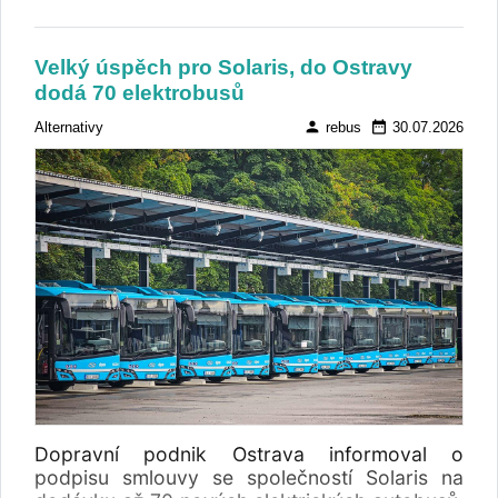
Pro plné využití dostupné veřejné podpory
plánuje rozšířit poptávaný rozsah a možná i
změnit skladbu vozidel.
Velký úspěch pro Solaris, do Ostravy
dodá 70 elektrobusů
person
date_range
Alternativy
rebus
30.07.2026
Dopravní podnik Ostrava informoval o
podpisu smlouvy se společností Solaris na