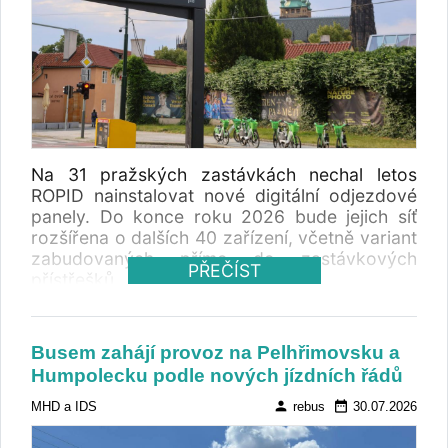
Na 31 pražských zastávkách nechal letos
ROPID nainstalovat nové digitální odjezdové
panely. Do konce roku 2026 bude jejich síť
rozšířena o dalších 40 zařízení, včetně variant
zabudovaných přímo do zastávkových
PŘEČÍST
přístřešků.
Busem zahájí provoz na Pelhřimovsku a
Humpolecku podle nových jízdních řádů
person
date_range
MHD a IDS
rebus
30.07.2026