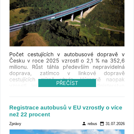
Počet cestujících v autobusové dopravě v
Česku v roce 2025 vzrostl o 2,1 % na 352,6
milionu. Růst táhla především nepravidelná
doprava, zatímco v linkové dopravě
cestujících mírně ubylo. Výrazně naopak
PŘEČÍST
vzrostl její přepravní výkon. Ministerstvo
dopravy vydalo Ročenku dopravy 2025 .
Registrace autobusů v EU vzrostly o více
než 22 procent
person
date_range
Zprávy
rebus
31.07.2026