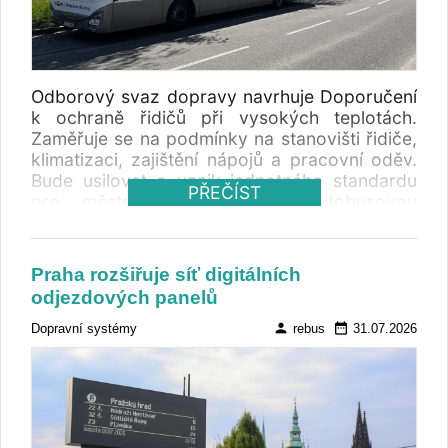
Odborový svaz dopravy navrhuje Doporučení
k ochraně řidičů při vysokých teplotách.
Zaměřuje se na podmínky na stanovišti řidiče,
klimatizaci, zajištění nápojů a pracovní oděv.
Bude usilovat o vznik jednotného standardu
PŘEČÍST
pro městskou a linkovou autobusovou
dopravu, prozatím žádá o přijetí okamžitých
opatření.
Praha rozšiřuje síť digitálních
odjezdových panelů
person
date_range
Dopravní systémy
rebus
31.07.2026