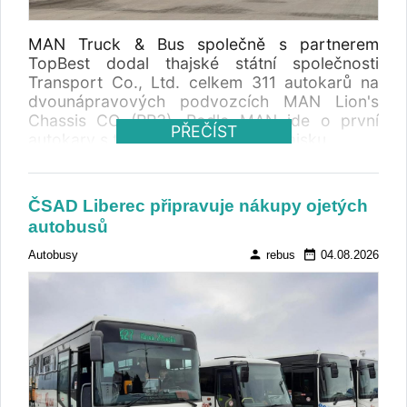
MAN Truck & Bus společně s partnerem
TopBest dodal thajské státní společnosti
Transport Co., Ltd. celkem 311 autokarů na
dvounápravových podvozcích MAN Lion's
Chassis CO (RR3). Podle MAN jde o první
PŘEČÍST
autokary s technologií Euro 5 v Thajsku.
ČSAD Liberec připravuje nákupy ojetých
autobusů
person
date_range
Autobusy
rebus
04.08.2026