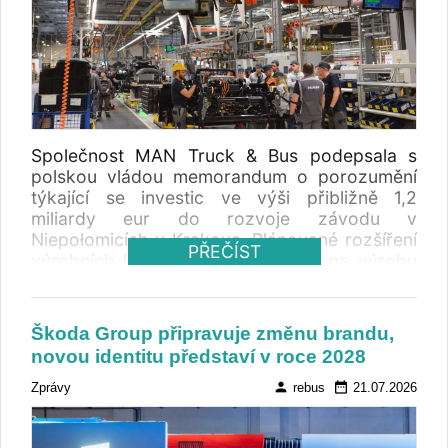
Společnost MAN Truck & Bus podepsala s
polskou vládou memorandum o porozumění
týkající se investic ve výši přibližně 1,2
miliardy eur do rozvoje závodu v
Niepołomicích u Krakova. Plánované rozšíření
PŘEČÍST
výrobních kapacit připraví závod na výrobu
nové generace vozidel a elektrických
nákladních automobilů. Polsko zároveň
zůstává významnou výrobní základnou pro
Škoda Group připravuje změnu brandu,
městské autobusy MAN Lion’s City, které
novou identitu představí v roce 2028
vznikají ve Starachovicích.
person
date_range
Zprávy
rebus
21.07.2026