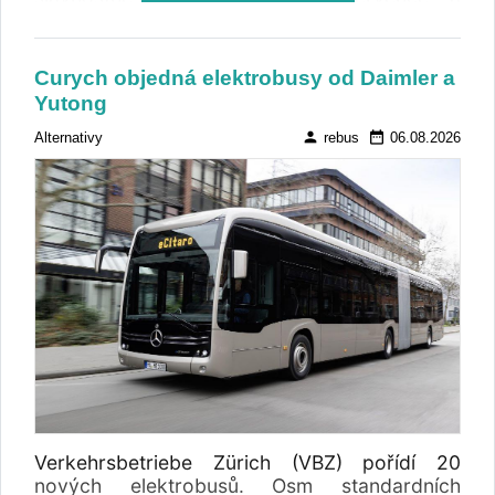
komerční provoz zahájilo 1. srpna. Celkem je
objednáno 35 autobusů, plánuje se další
rozšíření flotily.
Curych objedná elektrobusy od Daimler a
Yutong
person
date_range
Alternativy
rebus
06.08.2026
Verkehrsbetriebe Zürich (VBZ) pořídí 20
nových elektrobusů. Osm standardních