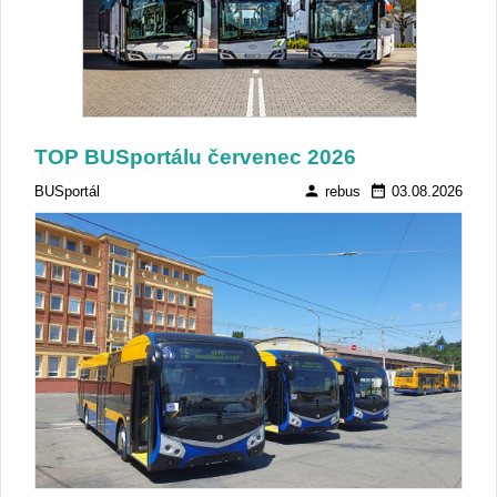
TOP BUSportálu červenec 2026
person
date_range
BUSportál
rebus
03.08.2026