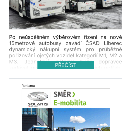
Po neúspěšném výběrovém řízení na nové
15metrové autobusy zavádí ČSAD Liberec
dynamický nákupní systém pro průběžné
pořizování ojetých vozidel kategorií M1, M2 a
M3. Jednotlivé nákupy bude dopravce
PŘEČÍST
zadávat podle aktuálních provozních potřeb,
a to prostřednictvím DNS nebo z oprávněných
důvodů i mimo něj.
Reklama