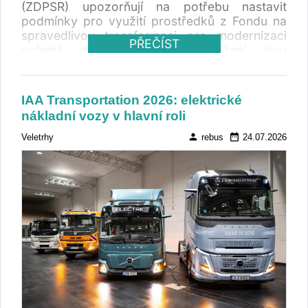
(ZDPSR) upozorňují na potřebu nastavit
podmínky pro využití prostředků z Fondu na
spravedlivou transformaci pro modernizaci
PŘEČÍST
veřejné dopravy. Podle sdružení jsou
připraveny spolupracovat se státem při
přípravě výzev i realizaci projektů
zaměřených na ekologizaci vozového parku.
IAA Transportation 2026: elektrické
ZDPSK vzniklo letos a jeho členy jsou
nákladní vozy v hlavní roli
dopravní podnik zajišťující 75 procent MHD na
Slovensku.
person
date_range
Veletrhy
rebus
24.07.2026