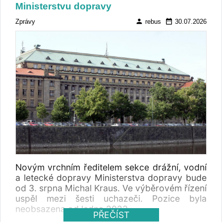
Ministerstvu dopravy
person
date_range
Zprávy
rebus
30.07.2026
Novým vrchním ředitelem sekce drážní, vodní
a letecké dopravy Ministerstva dopravy bude
od 3. srpna Michal Kraus. Ve výběrovém řízení
uspěl mezi šesti uchazeči. Pozice byla
neobsazena od ledna 2023.
PŘEČÍST