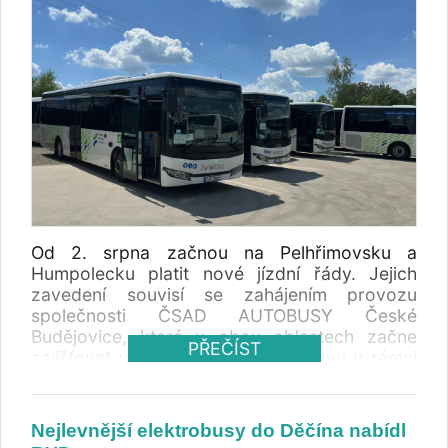
Od 2. srpna začnou na Pelhřimovsku a
Humpolecku platit nové jízdní řády. Jejich
zavedení souvisí se zahájením provozu
společnosti ČSAD AUTOBUSY České
Budějovice, která v obou oblastech začne
PŘEČÍST
zajišťovat veřejnou linkovou dopravu v rámci
nově vysoutěžených smluv . Změny se
dotknou regionálních i mezikrajských linek a
budou znamenat i úpravu spojení mezi
Nejlevnější elektrobusy do Děčína nabídl
Vysočinou, Prahou a Středočeským krajem.