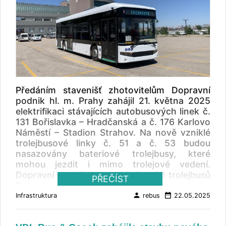
Předáním stavenišť zhotovitelům Dopravní
podnik hl. m. Prahy zahájil 21. května 2025
elektrifikaci stávajících autobusových linek č.
131 Bořislavka – Hradčanská a č. 176 Karlovo
Náměstí – Stadion Strahov. Na nově vzniklé
trolejbusové linky č. 51 a č. 53 budou
nasazovány bateriové trolejbusy, které
mohou jezdit i mimo trolejové vedení.
Dopravní podnik letos objednal 30 trolejbusů
PŘEČÍST
Bozankaya SNG 12T.
person
date_range
Infrastruktura
rebus
22.05.2025
První investiční akci zrealizuje sdružení firem
Elektroline a Elektrizace železnic Praha,
druhou pak Elektrizace železnic Praha.