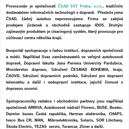
Provozován je společností
ČSAD SVT Praha, s.r.o.
, tradičním
dodavatelem informačních technologií v dopravě. Přestože jsme
ČSAD, žádný autobus neprovozujeme. Firma se zabývá
prodejem jízdenek a obchodně zastupuje IDOS. Druhým
zajímavým produktem je clearingový systém, který provozuje pro
zúčtovací centra několika krajů.
Busportál spolupracuje s řadou institucí, dopravních společností
a médii. Například Svaz zaměstnavatelů ve veřejné autobusové
dopravě, Dopravní fakulta Jana Pernera Univerzity Pardubice,
Ministerstvo dopravo, Sdružení ČESMAD BOHEMIA, kraje,
ČAOVD, Sdružení dopravních podniků, Sdružení pro dopravní
telematiku a další i nedopravní instituce, jejichž činnost s
dopravou souvisí.
Spolupracovníky redakce i obchodními partnery jsou například
společnosti ARRIVA, Autobusové nádraží Florenc, BUSE, Bustec,
Daimler buses Česká republika, Herman elektronika, CHAPS,
Iveco Bus CR, MAN, Mikroelektronika, Solaris, SOR Libchavy,
Škoda Electric, TEZAS servis, Turancar, Zliner a další.