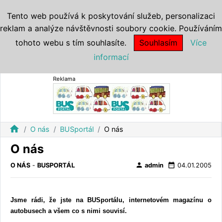
Tento web používá k poskytování služeb, personalizaci
reklam a analýze návštěvnosti soubory cookie. Používáním
tohoto webu s tím souhlasíte.
Souhlasím
Více
informací
Reklama
home
O nás
BUSportál
O nás
O nás
person
date_range
O NÁS
-
BUSPORTÁL
admin
04.01.2005
Jsme rádi, že jste na BUSportálu, internetovém magazínu o
autobusech a všem co s nimi souvisí.