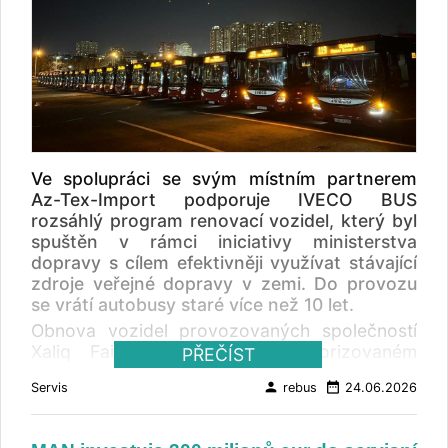
Ve spolupráci se svým místním partnerem
Az-Tex-Import podporuje IVECO BUS
rozsáhlý program renovací vozidel, který byl
spuštěn v rámci iniciativy ministerstva
dopravy s cílem efektivněji využívat stávající
zdroje veřejné dopravy v zemi. Do provozu
se vrátí autobusy staré více než 10 let.
Obnova vozidel provozovaných společností
Xaliq Faiqoğlu probíhá v autorizovaném
PŘEČÍST
servisním středisku Az-Tex-Import. Na
person
date_range
Servis
rebus
24.06.2026
pracích se podílejí vyškolení a certifikovaní
technici. Součástí projektu je také pětiletá
smlouva o servisu a údržbě uzavřená mezi