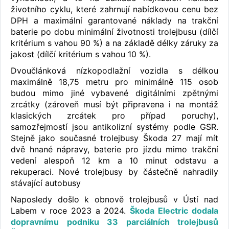
životního cyklu, které zahrnují nabídkovou cenu bez
DPH a maximální garantované náklady na trakční
baterie po dobu minimální životnosti trolejbusu (dílčí
kritérium s vahou 90 %) a na základě délky záruky za
jakost (dílčí kritérium s vahou 10 %).
Dvoučlánková nízkopodlažní vozidla s délkou
maximálně 18,75 metru pro minimálně 115 osob
budou mimo jiné vybavené digitálními zpětnými
zrcátky (zároveň musí být připravena i na montáž
klasických zrcátek pro případ poruchy),
samozřejmostí jsou antikolizní systémy podle GSR.
Stejně jako současné trolejbusy Škoda 27 mají mít
dvě hnané nápravy, baterie pro jízdu mimo trakční
vedení alespoň 12 km a 10 minut odstavu a
rekuperaci. Nové trolejbusy by částečně nahradily
stávající autobusy
Naposledy došlo k obnově trolejbusů v Ústí nad
Labem v roce 2023 a 2024.
Škoda Electric dodala
dopravnímu podniku 33 parciálních trolejbusů