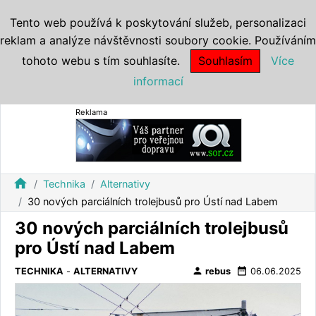
Tento web používá k poskytování služeb, personalizaci
reklam a analýze návštěvnosti soubory cookie. Používáním
tohoto webu s tím souhlasíte.
Souhlasím
Více
informací
Reklama
home
Technika
Alternativy
30 nových parciálních trolejbusů pro Ústí nad Labem
30 nových parciálních trolejbusů
pro Ústí nad Labem
person
date_range
TECHNIKA
-
ALTERNATIVY
rebus
06.06.2025