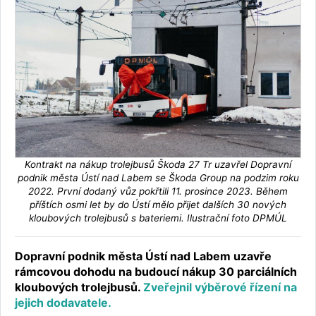
Kontrakt na nákup trolejbusů Škoda 27 Tr uzavřel Dopravní
podnik města Ústí nad Labem se Škoda Group na podzim roku
2022. První dodaný vůz pokřtili 11. prosince 2023. Během
příštích osmi let by do Ústí mělo přijet dalších 30 nových
kloubových trolejbusů s bateriemi. Ilustrační foto DPMÚL
Dopravní podnik města Ústí nad Labem uzavře
rámcovou dohodu na budoucí nákup 30 parciálních
kloubových trolejbusů.
Zveřejnil výběrové řízení na
jejich dodavatele.