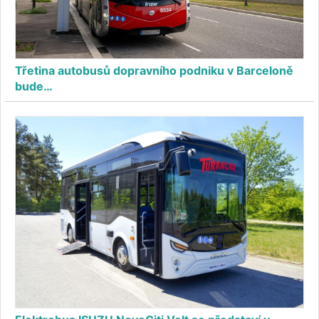
Třetina autobusů dopravního podniku v Barceloně
bude…