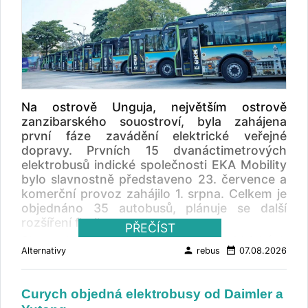
Na ostrově Unguja, největším ostrově
zanzibarského souostroví, byla zahájena
první fáze zavádění elektrické veřejné
dopravy. Prvních 15 dvanáctimetrových
elektrobusů indické společnosti EKA Mobility
bylo slavnostně představeno 23. července a
komerční provoz zahájilo 1. srpna. Celkem je
objednáno 35 autobusů, plánuje se další
rozšíření flotily.
PŘEČÍST
Slavnostní uvedení nových elektrických
person
date_range
Alternativy
rebus
07.08.2026
autobusů se uskutečnilo zároveň s otevřením
nového terminálu Malindi v Zanzibar City v
západní části ostrova Unguja. Ceremoniálu se
Curych objedná elektrobusy od Daimler a
zúčastnil prezident Zanzibaru Dr. Hussein Ali