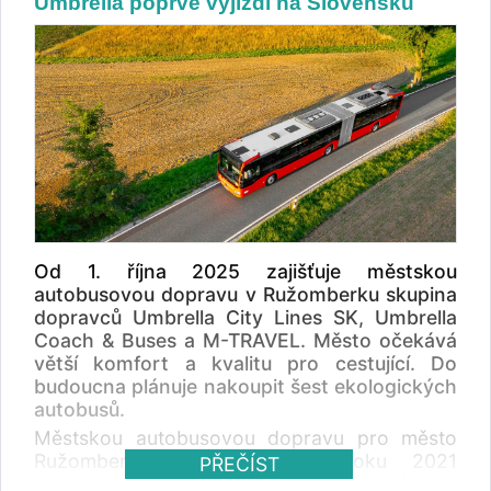
Umbrella poprvé vyjíždí na Slovensku
40 autobusů a mikrobusů.
Od 1. října 2025 zajišťuje městskou
autobusovou dopravu v Ružomberku skupina
dopravců Umbrella City Lines SK, Umbrella
Coach & Buses a M-TRAVEL. Město očekává
větší komfort a kvalitu pro cestující. Do
budoucna plánuje nakoupit šest ekologických
autobusů.
Městskou autobusovou dopravu pro město
Ružomberok zajišťovala od roku 2021
PŘEČÍST
společnost Blaguss Slovakia na základě