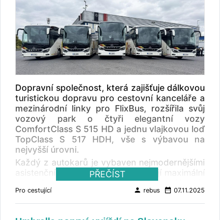
Dopravní společnost, která zajišťuje dálkovou
turistickou dopravu pro cestovní kanceláře a
mezinárodní linky pro FlixBus, rozšířila svůj
vozový park o čtyři elegantní vozy
ComfortClass S 515 HD a jednu vlajkovou loď
TopClass S 517 HDH, vše s výbavou na
nejvyšší úrovni.
Každý z autokarů je vybaven nejmodernějšími
asistenčními systémy, které zajišťují maximální
PŘEČÍST
bezpečnost na cestách. Komfortní interiér, Wi-
person
date_range
Pro cestující
rebus
07.11.2025
Fi, USB zásuvky a klimatizace jsou
samozřejmostí. H+S Bussi působí na trhu více
něž 30 let, vozový park se skládá s více než