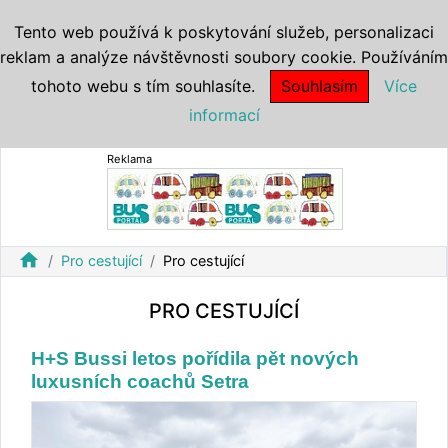
Tento web používá k poskytování služeb, personalizaci
reklam a analýze návštěvnosti soubory cookie. Používáním
tohoto webu s tím souhlasíte.
Souhlasím
Více
informací
Reklama
home
Pro cestující
Pro cestující
PRO CESTUJÍCÍ
H+S Bussi letos pořídila pět nových
luxusních coachů Setra