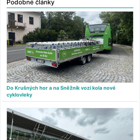
Podobné články
Do Krušných hor a na Sněžník vozí kola nové
cyklovleky