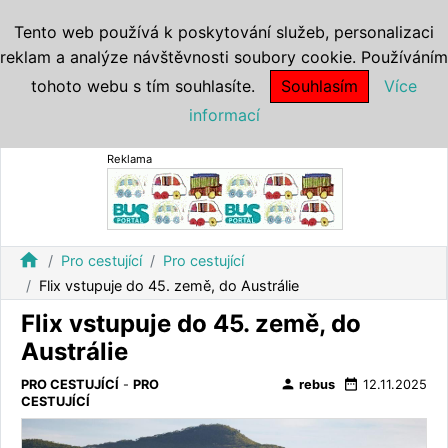
Tento web používá k poskytování služeb, personalizaci
reklam a analýze návštěvnosti soubory cookie. Používáním
tohoto webu s tím souhlasíte.
Souhlasím
Více
informací
Reklama
home
Pro cestující
Pro cestující
Flix vstupuje do 45. země, do Austrálie
Flix vstupuje do 45. země, do
Austrálie
person
date_range
PRO CESTUJÍCÍ
-
PRO
rebus
12.11.2025
CESTUJÍCÍ