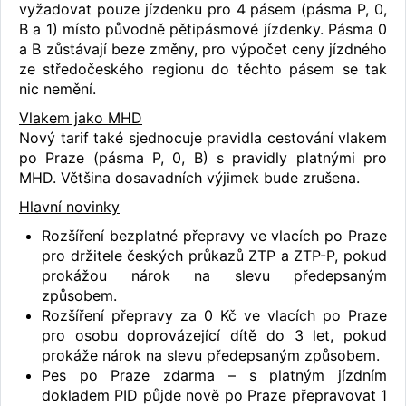
vyžadovat pouze jízdenku pro 4 pásem (pásma P, 0,
B a 1) místo původně pětipásmové jízdenky. Pásma 0
a B zůstávají beze změny, pro výpočet ceny jízdného
ze středočeského regionu do těchto pásem se tak
nic nemění.
Vlakem jako MHD
Nový tarif také sjednocuje pravidla cestování vlakem
po Praze (pásma P, 0, B) s pravidly platnými pro
MHD. Většina dosavadních výjimek bude zrušena.
Hlavní novinky
Rozšíření bezplatné přepravy ve vlacích po Praze
pro držitele českých průkazů ZTP a ZTP-P, pokud
prokážou nárok na slevu předepsaným
způsobem.
Rozšíření přepravy za 0 Kč ve vlacích po Praze
pro osobu doprovázející dítě do 3 let, pokud
prokáže nárok na slevu předepsaným způsobem.
Pes po Praze zdarma – s platným jízdním
dokladem PID půjde nově po Praze přepravovat 1