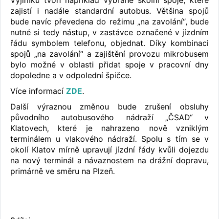
Výjimku tvoří například vybrané školní spoje, které
zajistí i nadále standardní autobus. Většina spojů
bude navíc převedena do režimu „na zavolání“, bude
nutné si tedy nástup, v zastávce označené v jízdním
řádu symbolem telefonu, objednat. Díky kombinaci
spojů „na zavolání“ a zajištění provozu mikrobusem
bylo možné v oblasti přidat spoje v pracovní dny
dopoledne a v odpolední špičce.
Více informací
ZDE
.
Další výraznou změnou bude zrušení obsluhy
původního autobusového nádraží „ČSAD“ v
Klatovech, které je nahrazeno nově vzniklým
terminálem u vlakového nádraží. Spolu s tím se v
okolí Klatov mírně upravují jízdní řády kvůli dojezdu
na nový terminál a návaznostem na drážní dopravu,
primárně ve směru na Plzeň.