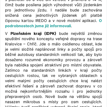
čímž bude posílena jejich výhodnost vůči jízdenkám
pro jednotlivou jízdu. I nadále bude zachována
snížená cena jednotlivých jízdenek při platbě
čipovou kartou IREDO a v nové mobilní aplikaci.
O
podrobnostech jsme již informovali
.
V
Plzeňském kraji (IDPK)
bude největší změnou
spuštění nového konceptu veřejné dopravy na trase
Kralovice – Chříč. Jde o málo osídlenou oblast, kde
je velmi složité naplánovat linky a počty spojů pro
běžné autobusy standardních velikostí tak, aby bylo
dosaženo rozumné ekonomiky provozu a zároveň
byla nabídka spojení atraktivní pro místní obyvatele.
Zatímco na standardních linkách v kraji počty
cestujících rostou, tak ve vybraných oblastech s
velmi malými počty cestujících chce kraj nalézt
efektivní řešení a zároveň zachovat dopravu v co
možná nejkomfortnějším rozsahu i pro jednotky
přepravených osob. Nově bude na většinu spojů
nasazen mikrobus s místy pro osm cestujících.