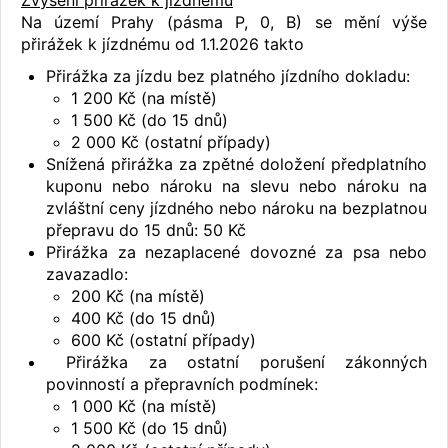
Zvýšení přirážek k jízdnému
Na území Prahy (pásma P, 0, B) se mění výše
přirážek k jízdnému od 1.1.2026 takto
Přirážka za jízdu bez platného jízdního dokladu:
1 200 Kč (na místě)
1 500 Kč (do 15 dnů)
2 000 Kč (ostatní případy)
Snížená přirážka za zpětné doložení předplatního
kuponu nebo nároku na slevu nebo nároku na
zvláštní ceny jízdného nebo nároku na bezplatnou
přepravu do 15 dnů: 50 Kč
Přirážka za nezaplacené dovozné za psa nebo
zavazadlo:
200 Kč (na místě)
400 Kč (do 15 dnů)
600 Kč (ostatní případy)
Přirážka za ostatní porušení zákonných
povinností a přepravních podmínek:
1 000 Kč (na místě)
1 500 Kč (do 15 dnů)