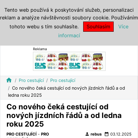
Tento web používá k poskytování služeb, personalizaci
reklam a analýze návštěvnosti soubory cookie. Používáním
tohoto webu s tím souhlasíte.
Souhlasím
Více
informací
Reklama
home
Pro cestující
Pro cestující
Co nového čeká cestující od nových jízdních řádů a od
ledna roku 2025
Co nového čeká cestující od
nových jízdních řádů a od ledna
roku 2025
person
date_range
PRO CESTUJÍCÍ
-
PRO
rebus
03.12.2025