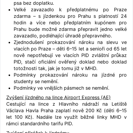
psa bez doplatku.
Velké zavazadlo k předplatnému po Praze
zdarma – s jízdenkou pro Prahu s platností 24
hodin a více nebo předplatním kupónem pro
Prahu bude možné zdarma přepravit jedno velké
zavazadlo, podléhající úhradě přepravného.
Zjednodušení prokazování nároku na slevu ve
vlacích po Praze – děti 6–15 let a senioři od 65 let
nově nepotřebují ve vlacích PID zvláštní průkaz
PID, stačí oficiální ověřený doklad nebo doklad
totožnosti tak, jak je tomu již v MHD.
Podmínky prokazování nároku na jízdné pro
studenty se nemění.
Podmínky ve vnějších pásmech se nemění.
Zvýšení jízdného na lince Airport Express (AE)
Cestující na lince z Hlavního nádraží na Letiště
Václava Havla Praha zaplatí nově 200 Kč (děti 6–15
let 100 Kč). Nadále lze využít běžné linky MHD v
rámci standardního tarifu PID.