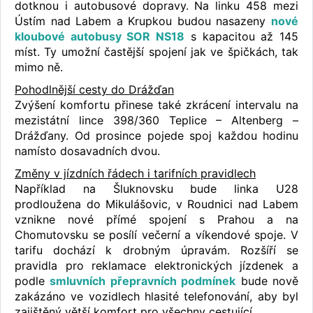
dotknou i autobusové dopravy. Na linku 458 mezi
Ústím nad Labem a Krupkou budou nasazeny
nové
kloubové autobusy SOR NS18
s kapacitou až 145
míst. Ty umožní častější spojení jak ve špičkách, tak
mimo ně.
Pohodlnější cesty do Drážďan
Zvýšení komfortu přinese také zkrácení intervalu na
mezistátní lince 398/360 Teplice – Altenberg –
Drážďany. Od prosince pojede spoj každou hodinu
namísto dosavadních dvou.
Změny v jízdních řádech i tarifních pravidlech
Například na Šluknovsku bude linka U28
prodloužena do Mikulášovic, v Roudnici nad Labem
vznikne nové přímé spojení s Prahou a na
Chomutovsku se posílí večerní a víkendové spoje. V
tarifu dochází k drobným úpravám. Rozšíří se
pravidla pro reklamace elektronických jízdenek a
podle
smluvních přepravních podmínek
bude nově
zakázáno ve vozidlech hlasité telefonování, aby byl
zajištěný větší komfort pro všechny cestující.