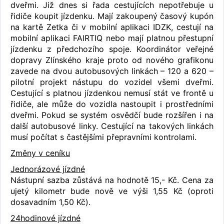
dveřmi. Již dnes si řada cestujících nepotřebuje u
řidiče koupit jízdenku. Mají zakoupený časový kupón
na kartě Zetka či v mobilní aplikaci IDZK, cestují na
mobilní aplikaci FAIRTIQ nebo mají platnou přestupní
jízdenku z předchozího spoje. Koordinátor veřejné
dopravy Zlínského kraje proto od nového grafikonu
zavede na dvou autobusových linkách – 120 a 620 –
pilotní projekt nástupu do vozidel všemi dveřmi.
Cestující s platnou jízdenkou nemusí stát ve frontě u
řidiče, ale může do vozidla nastoupit i prostředními
dveřmi. Pokud se systém osvědčí bude rozšířen i na
další autobusové linky. Cestující na takových linkách
musí počítat s častějšími přepravními kontrolami.
Změny v ceníku
Jednorázové jízdné
Nástupní sazba zůstává na hodnotě 15,- Kč. Cena za
ujetý kilometr bude nově ve výši 1,55 Kč (oproti
dosavadním 1,50 Kč).
24hodinové jízdné