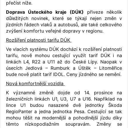
přečíst níže.
Doprava Ústeckého kraje (DÚK)
přiveze několik
důležitých novinek, které se týkají nejen změn v
jízdních řádech vlaků a autobusů, ale také celkového
zvýšení komfortu veřejné dopravy v regionu.
Rozšíření platnosti tarifu DÚK
Ve vlacích systému DÚK dochází k rozšíření platnosti
tarifu, nově mohou cestující využít tarif DÚK i na
linkách L4, R22 a U11 až do České Lípy. Naopak v
úsecích Jedlová – Rumburk a Úštěk – Litoměřice
bude nově platit tarif IDOL. Ceny jízdného se nemění.
Nová komfortnější vozidla
K významné změně dojde od 14. prosince na
železničních linkách U1, U3, U7 a U16. Například na
lince U1 budou nasazené dvě jednotky Škoda
RegioPanter a jedna jednotka Pesa. Cestující se tak
mohou těšit na modernější a pohodlnější jízdu díky
těmto nízkopodlažním soupravám. Změny se