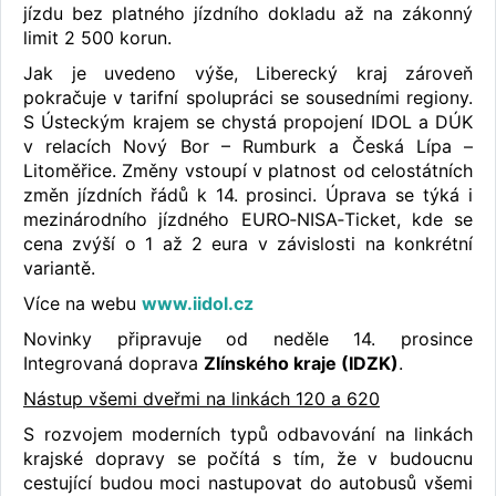
jízdu bez platného jízdního dokladu až na zákonný
limit 2 500 korun.
Jak je uvedeno výše, Liberecký kraj zároveň
pokračuje v tarifní spolupráci se sousedními regiony.
S Ústeckým krajem se chystá propojení IDOL a DÚK
v relacích Nový Bor – Rumburk a Česká Lípa –
Litoměřice. Změny vstoupí v platnost od celostátních
změn jízdních řádů k 14. prosinci. Úprava se týká i
mezinárodního jízdného EURO‑NISA‑Ticket, kde se
cena zvýší o 1 až 2 eura v závislosti na konkrétní
variantě.
Více na webu
www.iidol.cz
Novinky připravuje od neděle 14. prosince
Integrovaná doprava
Zlínského kraje (IDZK)
.
Nástup všemi dveřmi na linkách 120 a 620
S rozvojem moderních typů odbavování na linkách
krajské dopravy se počítá s tím, že v budoucnu
cestující budou moci nastupovat do autobusů všemi