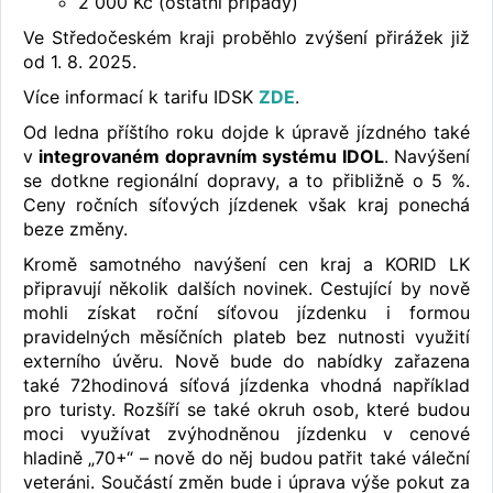
2 000 Kč (ostatní případy)
Ve Středočeském kraji proběhlo zvýšení přirážek již
od 1. 8. 2025.
Více informací k tarifu IDSK
ZDE
.
Od ledna příštího roku dojde k úpravě jízdného také
v
integrovaném dopravním systému IDOL
. Navýšení
se dotkne regionální dopravy, a to přibližně o 5 %.
Ceny ročních síťových jízdenek však kraj ponechá
beze změny.
Kromě samotného navýšení cen kraj a KORID LK
připravují několik dalších novinek. Cestující by nově
mohli získat roční síťovou jízdenku i formou
pravidelných měsíčních plateb bez nutnosti využití
externího úvěru. Nově bude do nabídky zařazena
také 72hodinová síťová jízdenka vhodná například
pro turisty. Rozšíří se také okruh osob, které budou
moci využívat zvýhodněnou jízdenku v cenové
hladině „70+“ – nově do něj budou patřit také váleční
veteráni. Součástí změn bude i úprava výše pokut za