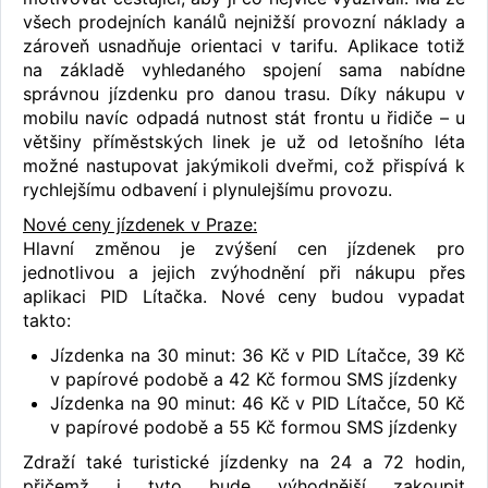
všech prodejních kanálů nejnižší provozní náklady a
zároveň usnadňuje orientaci v tarifu. Aplikace totiž
na základě vyhledaného spojení sama nabídne
správnou jízdenku pro danou trasu. Díky nákupu v
mobilu navíc odpadá nutnost stát frontu u řidiče – u
většiny příměstských linek je už od letošního léta
možné nastupovat jakýmikoli dveřmi, což přispívá k
rychlejšímu odbavení i plynulejšímu provozu.
Nové ceny jízdenek v Praze:
Hlavní změnou je zvýšení cen jízdenek pro
jednotlivou a jejich zvýhodnění při nákupu přes
aplikaci PID Lítačka. Nové ceny budou vypadat
takto:
Jízdenka na 30 minut: 36 Kč v PID Lítačce, 39 Kč
v papírové podobě a 42 Kč formou SMS jízdenky
Jízdenka na 90 minut: 46 Kč v PID Lítačce, 50 Kč
v papírové podobě a 55 Kč formou SMS jízdenky
Zdraží také turistické jízdenky na 24 a 72 hodin,
přičemž i tyto bude výhodnější zakoupit