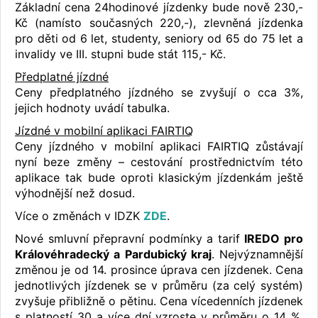
Základní cena 24hodinové jízdenky bude nově 230,-
Kč (namísto současných 220,-), zlevněná jízdenka
pro děti od 6 let, studenty, seniory od 65 do 75 let a
invalidy ve III. stupni bude stát 115,- Kč.
Předplatné jízdné
Ceny předplatného jízdného se zvyšují o cca 3%,
jejich hodnoty uvádí tabulka.
Jízdné v mobilní aplikaci FAIRTIQ
Ceny jízdného v mobilní aplikaci FAIRTIQ zůstávají
nyní beze změny – cestování prostřednictvím této
aplikace tak bude oproti klasickým jízdenkám ještě
výhodnější než dosud.
Více o změnách v IDZK
ZDE
.
Nové smluvní přepravní podmínky a tarif
IREDO pro
Královéhradecký a Pardubický kraj
. Nejvýznamnější
změnou je od 14. prosince úprava cen jízdenek. Cena
jednotlivých jízdenek se v průměru (za celý systém)
zvyšuje přibližně o pětinu. Cena vícedenních jízdenek
s platností 30 a více dní vzroste v průměru o 14 %,