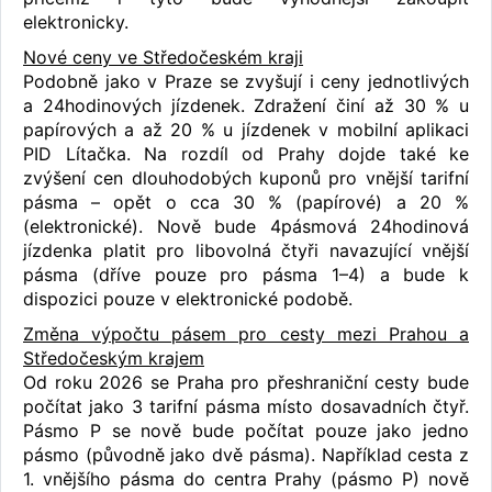
elektronicky.
Nové ceny ve Středočeském kraji
Podobně jako v Praze se zvyšují i ceny jednotlivých
a 24hodinových jízdenek. Zdražení činí až 30 % u
papírových a až 20 % u jízdenek v mobilní aplikaci
PID Lítačka. Na rozdíl od Prahy dojde také ke
zvýšení cen dlouhodobých kuponů pro vnější tarifní
pásma – opět o cca 30 % (papírové) a 20 %
(elektronické). Nově bude 4pásmová 24hodinová
jízdenka platit pro libovolná čtyři navazující vnější
pásma (dříve pouze pro pásma 1–4) a bude k
dispozici pouze v elektronické podobě.
Změna výpočtu pásem pro cesty mezi Prahou a
Středočeským krajem
Od roku 2026 se Praha pro přeshraniční cesty bude
počítat jako 3 tarifní pásma místo dosavadních čtyř.
Pásmo P se nově bude počítat pouze jako jedno
pásmo (původně jako dvě pásma). Například cesta z
1. vnějšího pásma do centra Prahy (pásmo P) nově