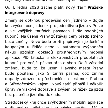
Od 1. ledna 2026 začne platit nový
Tarif Pražské
integrované dopravy
Změny se dotknou především
cen jízdného
– dojde
ke zvýšení cen jízdenek pro jednotlivou jízdu v Praze
a ve vnějších tarifních pásmech i dlouhodobých
kuponů. Na území Prahy zůstávají ceny předplatného
beze změny. Nově bude proti papírovým jízdenkám
koupeným u řidiče nebo v automatu zvýhodněn
nákup jízdních dokladů prostřednictvím mobilní
aplikace PID Lítačka a elektronických předplatních
kuponů pro vnější pásma přes e-shop. Další zásadní
změnou bude to, že území Hlavního města Prahy
bude počítáno jako 3 tarifní pásma, což zmírní
dopady zdražení u přeshraničních cest mezi Prahou
a Středočeským kajem. Nový tarif přináší i několik
úprav ve vlakové dopravě a zvýšení přirážek za jízdu
bez platného jízdního dokladu.
Středočeský kraj chce zvýhodněním mobilní aplikace
motivovat cestující, aby ji co nejvíce využívali. Má ze