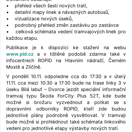
• přehled všech šesti nových tratí,
• detailní mapy linek a návazných autobusů,
• vizualizace nových úseků,
• podrobný přehled změn zastávku po zastávce
• celková schémata vedení tramvajových linek pro
každou etapu.
Publikace je k dispozici ke stažení na webu
www.pid.cz
a v tištěné podobě zdarma také v
infocentrech ROPID na Hlavním nádraží, Černém
Mostě a Zličíně.
V pondělí 10.11. odpoledne cca do 17:30 a v úterý
11.11. cca mezi 10:30 a 17:30 bude na trase linky 3 v
úseku Bilá labuť – Dvorce jezdit speciální informační
tramvaj typu Škoda ForCity Plus 52T, kde bude
možné si brožuru vyzvednout a potkat se s
dopravními odborníky ROPID, kteří zde budou
jednotlivé plány podrobně vysvětlovat. V tramvaji
bude možné si prohlédnout také schémata linkového
vedení pro jednotlivé etapy výstavby nových tratí.