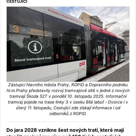
CESTUJÍCÍ
Zástupci hlavního města Prahy, ROPID a Dopravního podniku
hl.m.Prahy představily rozvoj tramvajové sítě v jedné z nových
tramvají Škoda 52T v pondělí 10. listopadu 2025. Informační
tramvaj pojede na trase linky 3 v úseku Bílá labuť - Dvorce i v
úterý 11. listopadu, Cestující zde získají informace i od
odborníků z ROPID.
Do jara 2028 vznikne šest nových tratí, které mají