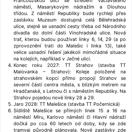
Francouzskou ulici se středem Václavského
náměstí, Masarykovým nádražím a Dlouhou
třídou. Z náměstí Republiky bude rychleji přes
zastávku Muzeum dostupná celá Bělehradská
ulice, stejně se usnadní cesty třeba od Národního
divadla do dolní části Vinohradské ulice. Nová
trať, kterou budou používat linky 6, 14, 29 (a po
zprovoznění trati do Malešic i linka 13), také
velice usnadní řešení jakékoli mimořádné situace
na kolejích, například v Ječné ulici.
Konec roku 2027: TT Strahov (stavba TT
Malovanka – Strahov): Koleje položené na
strahovském kopci přímo propojí Strahov se
severní částí centra města, s blízkým metrem na
Hradčanské, s Letnou či s náměstím Republiky. Na
Strahov pojedou nové linky 28 a 29.
Jaro 2028: TT Malešice (stavba TT Počernická)
Sídliště Malešice se přímých linek 15 a 16 na
náměstí Míru, Karlovo náměstí či Hlavní nádraží
dočká po cca 60 letech od doby, kdy se zde
tramvaj původně plánovala. Nové zastávky zde