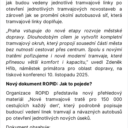
jak budou vedeny jednotlivé tramvajové linky po
otevření jednotlivých tramvajových novostaveb a
zároveň jak se promění okolní autobusová síť, která
tramvajové linky doplňuje.
„
Praha vstupuje do nové etapy rozvoje městské
dopravy. Dlouhodobým cílem je vytvořit kompletní
tramvajový okruh, který propojí sousední části města
bez nutnosti cestovat přes centrum. Spolu s novými
tratěmi pořizujeme i nové moderní tramvaje, které
přinesou větší komfort i kapacitu
,“ uvedl Zdeněk
Hřib, náměstek primátora pro oblast dopravy, na
tiskové konferenci 10. listopadu 2025.
Nový dokument ROPID: Jak to pojede?
Organizace ROPID představila nový přehledový
materiál „Nové tramvajové tratě pro 150 000
cestujících každý den“, který podrobně popisuje
budoucí vedení linek tramvají a návazných autobusů
po otevření jednotlivých nových úseků.
Dokument obsahuje: