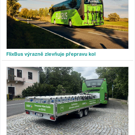
FlixBus výrazně zlevňuje přepravu kol