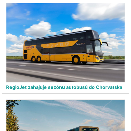
RegioJet zahajuje sezónu autobusů do Chorvatska