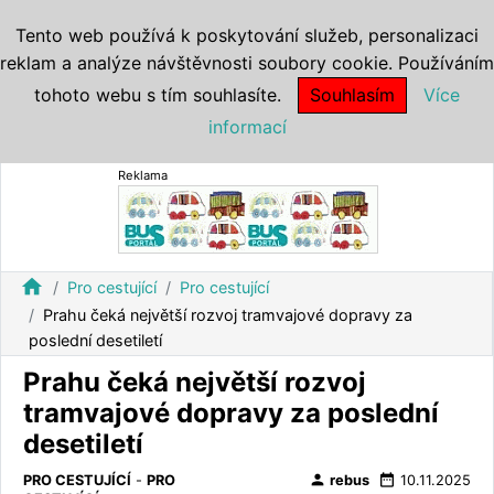
Tento web používá k poskytování služeb, personalizaci
reklam a analýze návštěvnosti soubory cookie. Používáním
tohoto webu s tím souhlasíte.
Souhlasím
Více
informací
Reklama
home
Pro cestující
Pro cestující
Prahu čeká největší rozvoj tramvajové dopravy za
poslední desetiletí
Prahu čeká největší rozvoj
tramvajové dopravy za poslední
desetiletí
person
date_range
PRO CESTUJÍCÍ
-
PRO
rebus
10.11.2025