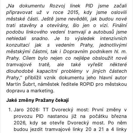
„
Na dokumentu Rozvoj linek PID jsme začali
připravovat už v roce 2015, kdy jsme oslovili
městské části. Ještě jsme nevěděli, jak budou nové
trati stavěny a otevírány, šlo jen o vizi. Finální
podobu linkového vedení tramvají a autobusů jsme
nehledali snadno. Je to výsledek intenzivních
konzultací jak s vedením Prahy, jednotlivými
městskými částmi, tak i Dopravním podnikem hl. m.
Prahy. Cílem bylo nejen co nejlépe obsloužit nové
tramvajové tratě, ale také vyřešit některé
dlouhodobé kapacitní problémy v jiných částech
Prahy
,“ přiblížil vznik dokumentu jeho hlavní autor
Martin Šubrt, náměstek ředitele ROPID pro městskou
dopravu a marketing.
Jaké změny Pražany čekají
Jaro 2026: TT Dvorecký most: První změny v
provozu PID nastanou již na počátku března
2026, kdy se otevře Dvorecký most. Po něm
budou jezdit tramvajové linky 20 a 21 a 4 linky