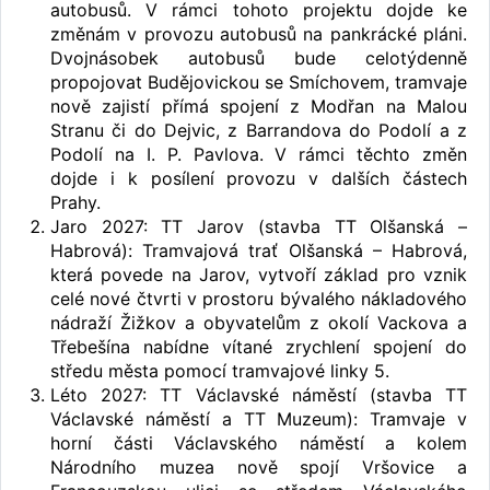
autobusů. V rámci tohoto projektu dojde ke
změnám v provozu autobusů na pankrácké pláni.
Dvojnásobek autobusů bude celotýdenně
propojovat Budějovickou se Smíchovem, tramvaje
nově zajistí přímá spojení z Modřan na Malou
Stranu či do Dejvic, z Barrandova do Podolí a z
Podolí na I. P. Pavlova. V rámci těchto změn
dojde i k posílení provozu v dalších částech
Prahy.
Jaro 2027: TT Jarov (stavba TT Olšanská –
Habrová): Tramvajová trať Olšanská – Habrová,
která povede na Jarov, vytvoří základ pro vznik
celé nové čtvrti v prostoru bývalého nákladového
nádraží Žižkov a obyvatelům z okolí Vackova a
Třebešína nabídne vítané zrychlení spojení do
středu města pomocí tramvajové linky 5.
Léto 2027: TT Václavské náměstí (stavba TT
Václavské náměstí a TT Muzeum): Tramvaje v
horní části Václavského náměstí a kolem
Národního muzea nově spojí Vršovice a