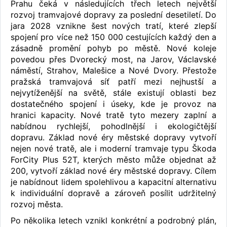
Prahu čeká v následujících třech letech největší
rozvoj tramvajové dopravy za poslední desetiletí. Do
jara 2028 vznikne šest nových tratí, které zlepší
spojení pro více než 150 000 cestujících každý den a
zásadně promění pohyb po městě. Nové koleje
povedou přes Dvorecký most, na Jarov, Václavské
náměstí, Strahov, Malešice a Nové Dvory. Přestože
pražská tramvajová síť patří mezi nejhustší a
nejvytíženější na světě, stále existují oblasti bez
dostatečného spojení i úseky, kde je provoz na
hranici kapacity. Nové tratě tyto mezery zaplní a
nabídnou rychlejší, pohodlnější i ekologičtější
dopravu. Základ nové éry městské dopravy vytvoří
nejen nové tratě, ale i moderní tramvaje typu Škoda
ForCity Plus 52T, kterých město může objednat až
200, vytvoří základ nové éry městské dopravy. Cílem
je nabídnout lidem spolehlivou a kapacitní alternativu
k individuální dopravě a zároveň posílit udržitelný
rozvoj města.
Po několika letech vznikl konkrétní a podrobný plán,