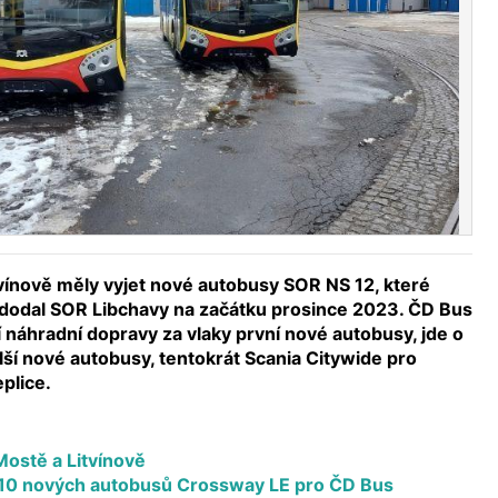
tvínově měly vyjet nové autobusy SOR NS 12, které
dodal SOR Libchavy na začátku prosince 2023. ČD Bus
ní náhradní dopravy za vlaky první nové autobusy, jde o
lší nové autobusy, tentokrát Scania Citywide pro
plice.
ostě a Litvínově
10 nových autobusů Crossway LE pro ČD Bus