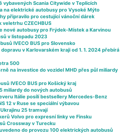
 vybavených Scania Citywide v Teplicích
 na elektrické autobusy pro Vysoké Mýto
y připravilo pro cestující vánoční dárek
 k veletrhu CZECHBUS
e nové autobusy pro Frýdek-Místek a Karvinou
sů v listopadu 2023
obusů IVECO BUS pro Slovensko
dopravu v Karlovarském kraji od 1. 1. 2024 přebírá
etra 500
v Brně na investice do vozidel MHD přes půl miliardy
busů IVECO BUS pro Košický kraj
1,5 miliardy do nových autobusů
everu Itálie posílí bestsellery Mercedes-Benz
S 12 v Ruse se speciální výbavou
Ukrajinu 25 tramvají
erů Volvo pro expresní linky ve Finsku
usů Crossway v Turecku
 uvedeno do provozu 100 elektrických autobusů