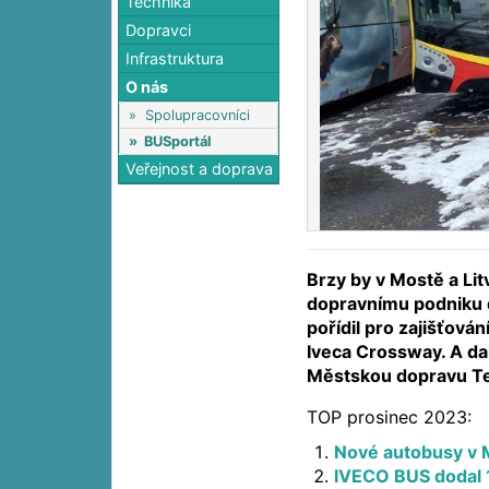
Technika
Dopravci
Infrastruktura
O nás
»
Spolupracovníci
»
BUSportál
Veřejnost a doprava
Brzy by v Mostě a Li
dopravnímu podniku 
pořídil pro zajišťová
Iveca Crossway. A da
Městskou dopravu Te
TOP prosinec 2023:
Nové autobusy v M
IVECO BUS dodal 