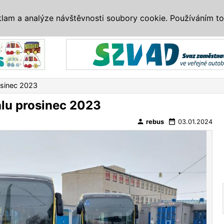
IS
ALTERNATIVY
VETERÁNI
SYSTÉMY
VELETRHY
AKCE
I
klam a analýze návštěvnosti soubory cookie. Používáním to
Reklama
sinec 2023
lu prosinec 2023
person
date_range
rebus
03.01.2024