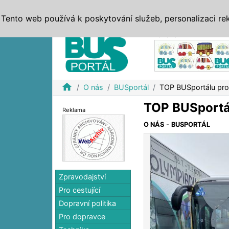
ZPRÁVY
JÍZDNÍ ŘÁDY
MHD, IDS
BUSY
SERV
Tento web používá k poskytování služeb, personalizaci re
Reklama
home
O nás
BUSportál
TOP BUSportálu pro
TOP BUSportá
Reklama
O NÁS
-
BUSPORTÁL
Zpravodajství
Pro cestující
Dopravní politika
Pro dopravce