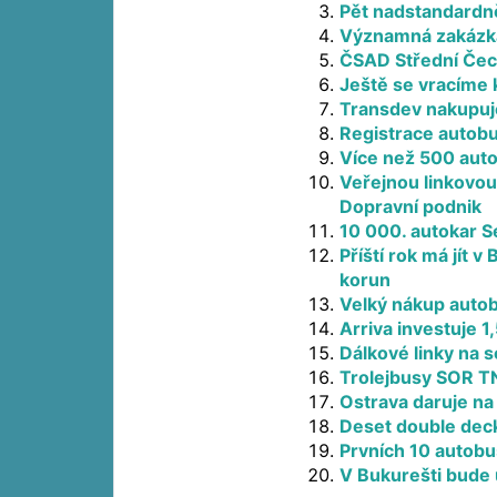
Pět nadstandardně
Významná zakázka
ČSAD Střední Čech
Ještě se vracíme
Transdev nakupuj
Registrace autobu
Více než 500 aut
Veřejnou linkovou 
Dopravní podnik
10 000. autokar S
Příští rok má jít 
korun
Velký nákup auto
Arriva investuje 
Dálkové linky na s
Trolejbusy SOR TN
Ostrava daruje na 
Deset double deck
Prvních 10 autob
V Bukurešti bude