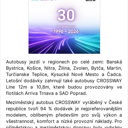
Autobusy jezdí v regionech po celé zemi: Banská
Bystrica, Košice, Nitra, Žilina, Zvolen, Bytča, Martin,
Turčianske Teplice, Kysucké Nové Mesto a Čadca.
Letošní dodávky zahrnují také autobusy CROSSWAY
Line 12m a 10,8m, které budou provozovány ve
flotilách Arriva Trnava a SAD Poprad.
Meziměstský autobus CROSSWAY vyráběný v České
republice tvoří 94 % dodávek je nejpreferovanějším
modelem, oblíbeným především pro svůj výkon a
všestrannost, komfort a nízké provozní náklady. Pro
příměstskou a meziměstskou dopravu byly vybrány