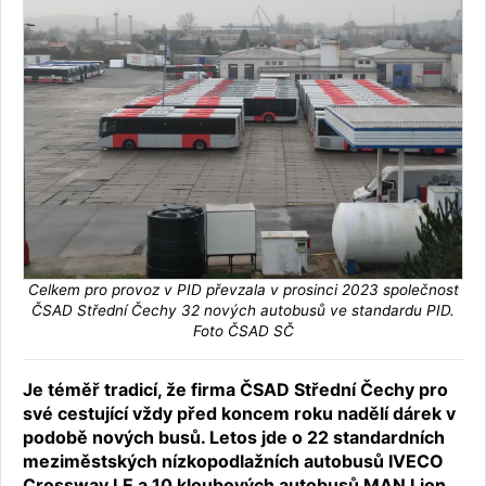
Celkem pro provoz v PID převzala v prosinci 2023 společnost
ČSAD Střední Čechy 32 nových autobusů ve standardu PID.
Foto ČSAD SČ
Je téměř tradicí, že firma ČSAD Střední Čechy pro
své cestující vždy před koncem roku nadělí dárek v
podobě nových busů. Letos jde o 22 standardních
meziměstských nízkopodlažních autobusů IVECO
Crossway LE a 10 kloubových autobusů MAN Lion