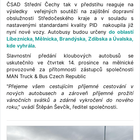
ČSAD Střední Čechy tak v předstihu reaguje na
výsledky veřejných soutěží na zajištění dopravní
obslužnosti Středočeského kraje a v souladu s
nastavenými standardami kvality PID nakoupila již
nyní nové vozy. Autobusy budou určeny
do oblastí
Líbeznicka, Mělnicka, Brandýska, Zdibska a Úvalska,
kde vyhrála
.
Slavnostní předání kloubových autobusů se
uskutečnilo ve čtvrtek 14. prosince na mělnické
provozovně za přítomnosti zástupců společnosti
MAN Truck & Bus Czech Republic
"
Přejeme všem cestujícím příjemné cestování v
nových autobusech a zároveň příjemné prožití
vánočních svátků a zdárné vykročení do nového
roku
," uvádí Štěpán Ševčík, ředitel společnosti.