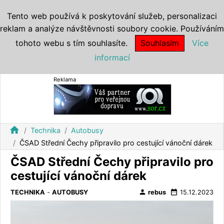
Tento web používá k poskytování služeb, personalizaci
reklam a analýze návštěvnosti soubory cookie. Používáním
tohoto webu s tím souhlasíte.
Souhlasím
Více
informací
Reklama
home
Technika
Autobusy
ČSAD Střední Čechy připravilo pro cestující vánoční dárek
ČSAD Střední Čechy připravilo pro
cestující vánoční dárek
person
date_range
TECHNIKA
-
AUTOBUSY
rebus
15.12.2023