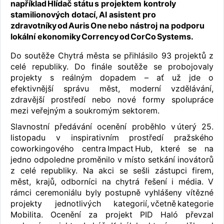
například Hlídač státu s projektem kontroly
stamilionových dotací, AI asistent pro
zdravotníky od Auris One nebo nástroj na podporu
lokální ekonomiky Corrency od CorCo Systems.
Do soutěže Chytrá města se přihlásilo 93 projektů z
celé republiky. Do finále soutěže se probojovaly
projekty s reálným dopadem – ať už jde o
efektivnější správu měst, moderní vzdělávání,
zdravější prostředí nebo nové formy spolupráce
mezi veřejným a soukromým sektorem.
Slavnostní předávání ocenění proběhlo v úterý 25.
listopadu v inspirativním prostředí pražského
coworkingového centra Impact Hub, které se na
jedno odpoledne proměnilo v místo setkání inovátorů
z celé republiky. Na akci se sešli zástupci firem,
měst, krajů, odborníci na chytrá řešení i média. V
rámci ceremoniálu byly postupně vyhlášeny vítězné
projekty jednotlivých kategorií, včetně kategorie
Mobilita. Ocenění za projekt PID Haló převzal