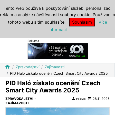
Tento web používá k poskytování služeb, personalizaci
reklam a analýze návštěvnosti soubory cookie. Používáním
tohoto webu s tím souhlasíte.
Souhlasím
Více
informací
Reklama
home
Zpravodajství
Zajímavosti
PID Haló získalo ocenění Czech Smart City Awards 2025
PID Haló získalo ocenění Czech
Smart City Awards 2025
person
date_range
ZPRAVODAJSTVÍ
-
rebus
28.11.2025
ZAJÍMAVOSTI