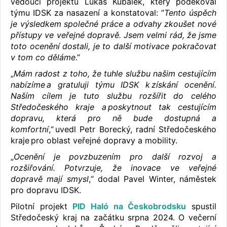
vedoucí projektu Lukáš Kubálek, který poděkoval
týmu IDSK za nasazení a konstatoval: “
Tento úspěch
je výsledkem společné práce a odvahy zkoušet nové
přístupy ve veřejné dopravě. Jsem velmi rád, že jsme
toto ocenění dostali, je to další motivace pokračovat
v tom co děláme
.”
„
Mám radost z toho, že tuhle službu našim cestujícím
nabízíme a gratuluji týmu IDSK k získání ocenění.
Naším cílem je tuto službu rozšířit do celého
Středočeského kraje a poskytnout tak cestujícím
dopravu, která pro ně bude dostupná a
komfortní
,“ uvedl Petr Borecký, radní Středočeského
kraje pro oblast veřejné dopravy a mobility.
„
Ocenění je povzbuzením pro další rozvoj a
rozšiřování. Potvrzuje, že inovace ve veřejné
dopravě mají smysl
,“ dodal Pavel Winter, náměstek
pro dopravu IDSK.
Pilotní projekt
PID Haló na Českobrodsku
spustil
Středočeský kraj na začátku srpna 2024. O večerní