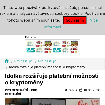
Tento web používá k poskytování služeb, personalizaci
reklam a analýze návštěvnosti soubory cookie. Používáním
tohoto webu s tím souhlasíte.
Souhlasím
Více
informací
Reklama
home
Pro cestující
Pro cestující
Idolka rozšiřuje platební možnosti o kryptoměny
Idolka rozšiřuje platební možnosti
o kryptoměny
person
date_range
PRO CESTUJÍCÍ
-
PRO
rebus
18.05.2026
CESTUJÍCÍ