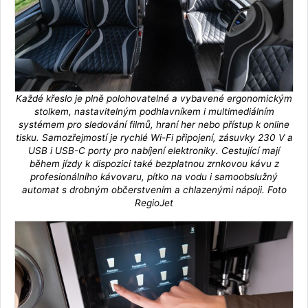
Každé křeslo je plně polohovatelné a vybavené ergonomickým
stolkem, nastavitelným podhlavníkem i multimediálním
systémem pro sledování filmů, hraní her nebo přístup k online
tisku. Samozřejmostí je rychlé Wi-Fi připojení, zásuvky 230 V a
USB i USB-C porty pro nabíjení elektroniky. Cestující mají
během jízdy k dispozici také bezplatnou zrnkovou kávu z
profesionálního kávovaru, pítko na vodu i samoobslužný
automat s drobným občerstvením a chlazenými nápoji. Foto
RegioJet