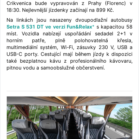
Crikvenica bude vypravován z Prahy (Florenc) v
18:30. Nejlevnější jízdenky začínají na 899 Kč.
Na linkách jsou nasazeny dvoupodlažní autobusy
Setra S 531 DT ve verzi Fun&Relax⁺
s kapacitou 58
míst. Vozidla nabízejí uspořádání sedadel 2+1 v
horním patře, plně polohovatelná křesla,
multimediální systém, Wi-Fi, zásuvky 230 V, USB a
USB-C porty. Cestující mají během jízdy k dispozici
také bezplatnou kávu z profesionálního kávovaru,
pitnou vodu a samoobslužné občerstvení.