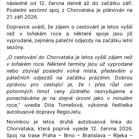
následně od 12. června denně až do začátku září.
Poslední sezónní spoj z Chorvatska je plánován na
21. září 2026.
Dopravce uvádí, že zájem o cestování je letos vyšší
než v loňském roce a některé spoje jsou již
vyprodané, zejména páteční odjezdy na začátku letní
sezóny.
„
O cestování do Chorvatska je letos vyšší zájem než
v loňském roce. Některé termíny jsou už vyprodané
nebo zbývají poslední volná místa, především u
pátečních odjezdů na začátku prázdnin. Dobrou
zprávou pro cestující je, že i přes růst cen
pohonných hmot ceny jízdného nezvyšujeme a
ponecháváme je na stejné úrovni jako v minulém
roce,
“ uvedla Dita Tomešová, výkonná ředitelka
autobusové dopravy RegioJetu.
Novinkou je letos druhá autobusová linka do
Chorvatska, která poprvé vyjede 12. června 2026.
Spoj na trase Praha – Brno – Bratislava – Rijeka –