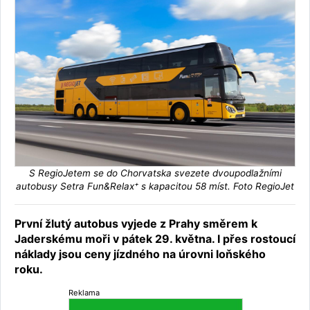
S RegioJetem se do Chorvatska svezete dvoupodlažními
autobusy Setra Fun&Relax⁺ s kapacitou 58 míst. Foto RegioJet
První žlutý autobus vyjede z Prahy směrem k
Jaderskému moři v pátek 29. května. I přes rostoucí
náklady jsou ceny jízdného na úrovni loňského
roku.
Reklama