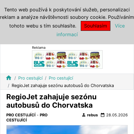
Tento web používá k poskytování služeb, personalizaci
reklam a analýze návštěvnosti soubory cookie. Používáním
tohoto webu s tím souhlasíte.
Souhlasím
Více
informací
Reklama
home
Pro cestující
Pro cestující
RegioJet zahajuje sezónu autobusů do Chorvatska
RegioJet zahajuje sezónu
autobusů do Chorvatska
person
date_range
PRO CESTUJÍCÍ
-
PRO
rebus
28.05.2026
CESTUJÍCÍ