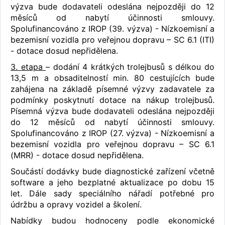
výzva bude dodavateli odeslána nejpozději do 12
měsíců od nabytí účinnosti smlouvy.
Spolufinancováno z IROP (39. výzva) - Nízkoemisní a
bezemisní vozidla pro veřejnou dopravu – SC 6.1 (ITI)
- dotace dosud nepřidělena.
3. etapa
– dodání 4 krátkých trolejbusů s délkou do
13,5 m a obsaditelností min. 80 cestujících bude
zahájena na základě písemné výzvy zadavatele za
podmínky poskytnutí dotace na nákup trolejbusů.
Písemná výzva bude dodavateli odeslána nejpozději
do 12 měsíců od nabytí účinnosti smlouvy.
Spolufinancováno z IROP (27. výzva) - Nízkoemisní a
bezemisní vozidla pro veřejnou dopravu – SC 6.1
(MRR) - dotace dosud nepřidělena.
Součástí dodávky bude diagnostické zařízení včetně
software a jeho bezplatné aktualizace po dobu 15
let. Dále sady speciálního nářadí potřebné pro
údržbu a opravy vozidel a školení.
Nabídky budou hodnoceny podle ekonomické