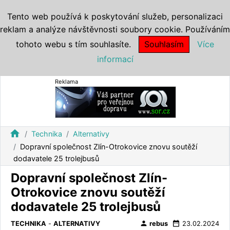
Tento web používá k poskytování služeb, personalizaci
reklam a analýze návštěvnosti soubory cookie. Používáním
tohoto webu s tím souhlasíte.
Souhlasím
Více
informací
Reklama
home
Technika
Alternativy
Dopravní společnost Zlín-Otrokovice znovu soutěží
dodavatele 25 trolejbusů
Dopravní společnost Zlín-
Otrokovice znovu soutěží
dodavatele 25 trolejbusů
person
date_range
TECHNIKA
-
ALTERNATIVY
rebus
23.02.2024