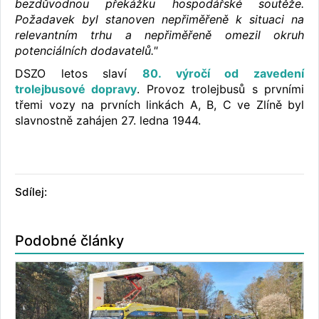
bezdůvodnou překážku hospodářské soutěže.
Požadavek byl stanoven nepřiměřeně k situaci na
relevantním trhu a nepřiměřeně omezil okruh
potenciálních dodavatelů."
DSZO letos slaví
80. výročí od zavedení
trolejbusové dopravy
. Provoz trolejbusů s prvními
třemi vozy na prvních linkách A, B, C ve Zlíně byl
slavnostně zahájen 27. ledna 1944.
Sdílej:
Podobné články