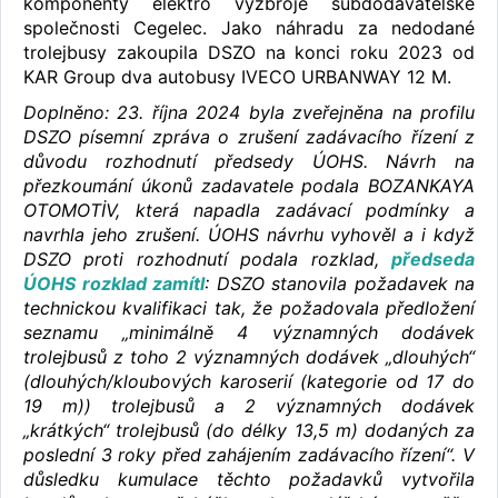
komponenty elektro výzbroje subdodavatelské
společnosti Cegelec. Jako náhradu za nedodané
trolejbusy zakoupila DSZO na konci roku 2023 od
KAR Group dva autobusy IVECO URBANWAY 12 M.
Doplněno: 23. října 2024 byla zveřejněna na profilu
DSZO písemní zpráva o zrušení zadávacího řízení z
důvodu rozhodnutí předsedy ÚOHS. Návrh na
přezkoumání úkonů zadavatele podala BOZANKAYA
OTOMOTİV, která napadla zadávací podmínky a
navrhla jeho zrušení. ÚOHS návrhu vyhověl a i když
DSZO proti rozhodnutí podala rozklad,
předseda
ÚOHS rozklad zamítl
: DSZO stanovila požadavek na
technickou kvalifikaci tak, že požadovala předložení
seznamu „minimálně 4 významných dodávek
trolejbusů z toho 2 významných dodávek „dlouhých“
(dlouhých/kloubových karoserií (kategorie od 17 do
19 m)) trolejbusů a 2 významných dodávek
„krátkých“ trolejbusů (do délky 13,5 m) dodaných za
poslední 3 roky před zahájením zadávacího řízení“. V
důsledku kumulace těchto požadavků vytvořila