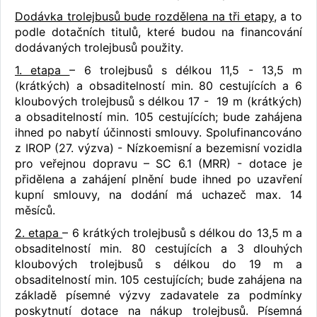
Dodávka trolejbusů bude rozdělena na tři etapy
, a to
podle dotačních titulů, které budou na financování
dodávaných trolejbusů použity.
1. etapa
– 6 trolejbusů s délkou 11,5 - 13,5 m
(krátkých) a obsaditelností min. 80 cestujících a 6
kloubových trolejbusů s délkou 17 - 19 m (krátkých)
a obsaditelností min. 105 cestujících; bude zahájena
ihned po nabytí účinnosti smlouvy. Spolufinancováno
z IROP (27. výzva) - Nízkoemisní a bezemisní vozidla
pro veřejnou dopravu – SC 6.1 (MRR) - dotace je
přidělena a zahájení plnění bude ihned po uzavření
kupní smlouvy, na dodání má uchazeč max. 14
měsíců.
2. etapa
– 6 krátkých trolejbusů s délkou do 13,5 m a
obsaditelností min. 80 cestujících a 3 dlouhých
kloubových trolejbusů s délkou do 19 m a
obsaditelností min. 105 cestujících; bude zahájena na
základě písemné výzvy zadavatele za podmínky
poskytnutí dotace na nákup trolejbusů. Písemná