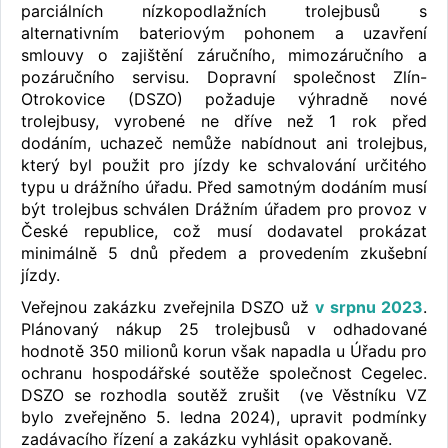
parciálních nízkopodlažních trolejbusů s
alternativním bateriovým pohonem a uzavření
smlouvy o zajištění záručního, mimozáručního a
pozáručního servisu. Dopravní společnost Zlín-
Otrokovice (DSZO) požaduje výhradně nové
trolejbusy, vyrobené ne dříve než 1 rok před
dodáním, uchazeč nemůže nabídnout ani trolejbus,
který byl použit pro jízdy ke schvalování určitého
typu u drážního úřadu. Před samotným dodáním musí
být trolejbus schválen Drážním úřadem pro provoz v
České republice, což musí dodavatel prokázat
minimálně 5 dnů předem a provedením zkušební
jízdy.
Veřejnou zakázku zveřejnila DSZO už
v srpnu 2023
.
Plánovaný nákup 25 trolejbusů v odhadované
hodnotě 350 milionů korun však napadla u Úřadu pro
ochranu hospodářské soutěže společnost Cegelec.
DSZO se rozhodla soutěž zrušit (ve Věstníku VZ
bylo zveřejněno 5. ledna 2024), upravit podmínky
zadávacího řízení a zakázku vyhlásit opakovaně.