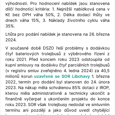
výhodnosti. Pro hodnocení nabídek jsou stanovena
dílčí hodnotící kritéria: 1. Nejnižší nabídková cena v
Kč bez DPH váha 50%, 2. Délka dodací lhůty ve
dnech váha 15%, 3. Náklady životního cyklu váha
35%.
Lhůta pro podání nabídek je stanovena na 26. března
2024.
V současné době DSZO řeší problémy s dodávkou
čtyř bateriových trolejbusů z výběrového řízení z
roku 2021. Před koncem roku 2023 odstoupila od
kupní smlouvy na dodávku čtyř parciálních trolejbusů
(v registru smluv zveřejněno 4. ledna 2024) za 40,5
milionů korun
uzavřené se SOR Libchavy
1. března
2022, termín pro dodání byl stanoven do 24. února
2023. Na nákup měla schválenou 85% dotaci z IROP,
kterou měla administrativně a technicky ukončit a
finančně vyčerpat s ukončením projektu do konce
roku 2023. SOR však trolejbusy nedodal ve smluvním
termínu ani později a jako důvod uvedl chybějící