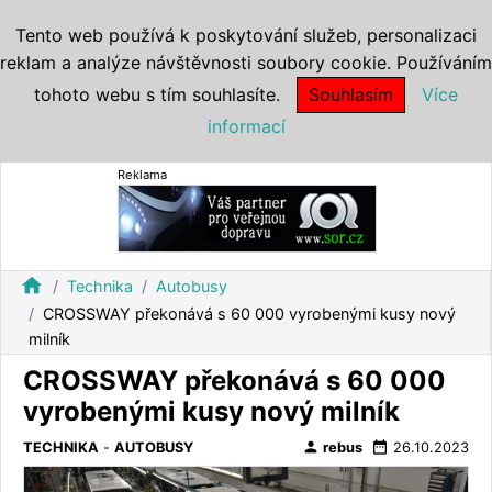
Tento web používá k poskytování služeb, personalizaci
reklam a analýze návštěvnosti soubory cookie. Používáním
tohoto webu s tím souhlasíte.
Souhlasím
Více
informací
Reklama
home
Technika
Autobusy
CROSSWAY překonává s 60 000 vyrobenými kusy nový
milník
CROSSWAY překonává s 60 000
vyrobenými kusy nový milník
person
date_range
TECHNIKA
-
AUTOBUSY
rebus
26.10.2023