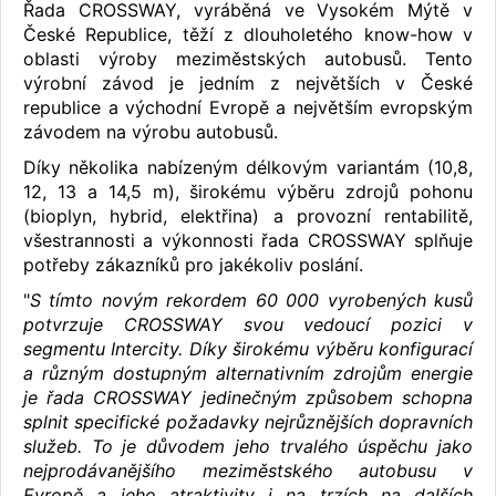
Řada CROSSWAY, vyráběná ve Vysokém Mýtě v
České Republice, těží z dlouholetého know-how v
oblasti výroby meziměstských autobusů. Tento
výrobní závod je jedním z největších v České
republice a východní Evropě a největším evropským
závodem na výrobu autobusů.
Díky několika nabízeným délkovým variantám (10,8,
12, 13 a 14,5 m), širokému výběru zdrojů pohonu
(bioplyn, hybrid, elektřina) a provozní rentabilitě,
všestrannosti a výkonnosti řada CROSSWAY splňuje
potřeby zákazníků pro jakékoliv poslání.
"
S tímto novým rekordem 60 000 vyrobených kusů
potvrzuje CROSSWAY svou vedoucí pozici v
segmentu Intercity. Díky širokému výběru konfigurací
a různým dostupným alternativním zdrojům energie
je řada CROSSWAY jedinečným způsobem schopna
splnit specifické požadavky nejrůznějších dopravních
služeb. To je důvodem jeho trvalého úspěchu jako
nejprodávanějšího meziměstského autobusu v
Evropě a jeho atraktivity i na trzích na dalších