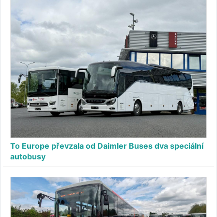
To Europe převzala od Daimler Buses dva speciální
autobusy