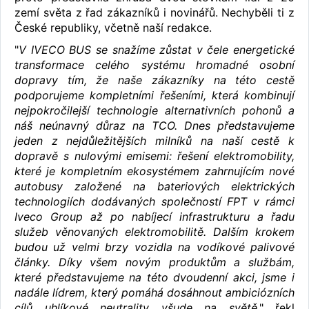
zemí světa z řad zákazníků i novinářů. Nechyběli ti z
České republiky, včetně naší redakce.
"
V IVECO BUS se snažíme zůstat v čele energetické
transformace celého systému hromadné osobní
dopravy tím, že naše zákazníky na této cestě
podporujeme kompletními řešeními, která kombinují
nejpokročilejší technologie alternativních pohonů a
náš neúnavný důraz na TCO. Dnes představujeme
jeden z nejdůležitějších milníků na naší cestě k
dopravě s nulovými emisemi: řešení elektromobility,
které je kompletním ekosystémem zahrnujícím nové
autobusy založené na bateriových elektrických
technologiích dodávaných společností FPT v rámci
Iveco Group až po nabíjecí infrastrukturu a řadu
služeb věnovaných elektromobilitě. Dalším krokem
budou už velmi brzy vozidla na vodíkové palivové
články. Díky všem novým produktům a službám,
které představujeme na této dvoudenní akci, jsme i
nadále lídrem, který pomáhá dosáhnout ambiciózních
cílů uhlíkové neutrality všude na světě
," řekl