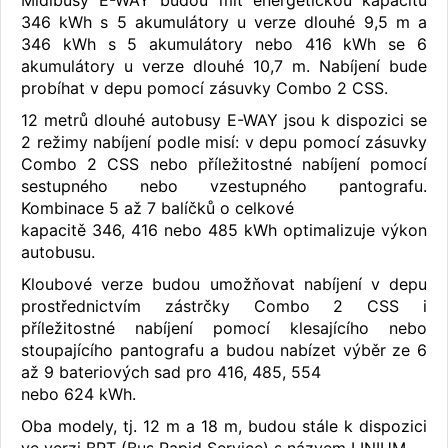
Midibusy E-WAY budou mít energetickou kapacitu
346 kWh s 5 akumulátory u verze dlouhé 9,5 m a
346 kWh s 5 akumulátory nebo 416 kWh se 6
akumulátory u verze dlouhé 10,7 m. Nabíjení bude
probíhat v depu pomocí zásuvky Combo 2 CSS.
12 metrů dlouhé autobusy E-WAY jsou k dispozici se
2 režimy nabíjení podle misí: v depu pomocí zásuvky
Combo 2 CSS nebo příležitostné nabíjení pomocí
sestupného nebo vzestupného pantografu.
Kombinace 5 až 7 balíčků o celkové
kapacitě 346, 416 nebo 485 kWh optimalizuje výkon
autobusu.
Kloubové verze budou umožňovat nabíjení v depu
prostřednictvím zástrčky Combo 2 CSS i
příležitostné nabíjení pomocí klesajícího nebo
stoupajícího pantografu a budou nabízet výběr ze 6
až 9 bateriových sad pro 416, 485, 554
nebo 624 kWh.
Oba modely, tj. 12 m a 18 m, budou stále k dispozici