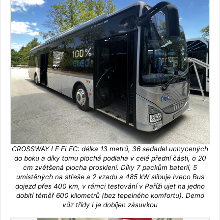
CROSSWAY LE ELEC: délka 13 metrů, 36 sedadel uchycených
do boku a díky tomu plochá podlaha v celé přední části, o 20
cm zvětšená plocha prosklení. Díky 7 packům baterií, 5
umístěných na střeše a 2 vzadu a 485 kW slibuje Iveco Bus
dojezd přes 400 km, v rámci testování v Paříži ujet na jedno
dobití téměř 600 kilometrů (bez tepelného komfortu). Demo
vůz třídy I je dobíjen zásuvkou