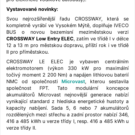
Vystavované novinky:
Svou nejrozšířenější řadu CROSSWAY, která se
kompletně vyrábí ve Vysokém Mýtě, doplňuje IVECO
BUS o novou bezemisní meziměstskou verzi
CROSSWAY Low Entry ELEC
, zatím ve třídě I v délce
12 a 13 m pro městskou dopravu, příští rok i ve třídě
II pro příměstskou.
CROSSWAY LE ELEC je vybaven centrálním
elektromotorem (výkon 330 kW pro maximální
točivý moment 2 200 Nm) a napájen lithiovou baterií
NMC od společnosti
Microvast
, kterou sestavila
společnost FPT. Tato modulární koncepce
akumulátorů Microvast nejnovější generace nabízí
vynikající standard z hlediska energetické hustoty a
kapacity nabíjení. Sada 5, 6 nebo 7 akumulátorů
rozdělených mezi střechu a zadní prostor nabízí 346,
416 a 485 kWh u verze třídy I, resp. 416 a 485 kWh u
verze třídy II.