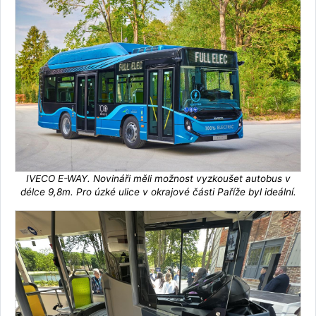
IVECO E-WAY. Novináři měli možnost vyzkoušet autobus v
délce 9,8m. Pro úzké ulice v okrajové části Paříže byl ideální.