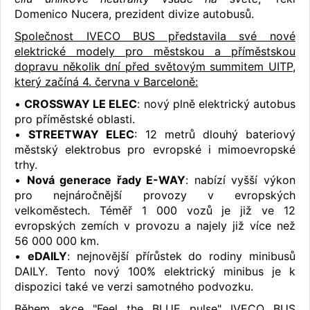
Domenico Nucera, prezident divize autobusů.
Společnost IVECO BUS představila své nové
elektrické modely pro městskou a příměstskou
dopravu několik dní před světovým summitem UITP,
který začíná 4. června v Barceloně:
•
CROSSWAY LE ELEC
: nový plně elektrický autobus
pro příměstské oblasti.
•
STREETWAY ELEC
: 12 metrů dlouhý bateriový
městský elektrobus pro evropské i mimoevropské
trhy.
•
Nová generace řady E-WAY
: nabízí vyšší výkon
pro nejnáročnější provozy v evropských
velkoměstech. Téměř 1 000 vozů je již ve 12
evropských zemích v provozu a najely již více než
56 000 000 km.
•
eDAILY
: nejnovější přírůstek do rodiny minibusů
DAILY. Tento nový 100% elektrický minibus je k
dispozici také ve verzi samotného podvozku.
Během akce "Feel the BLUE pulse" IVECO BUS