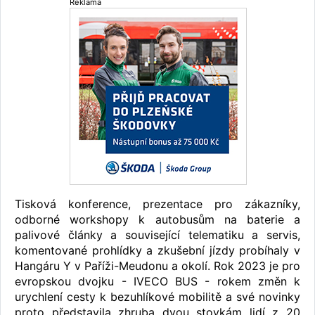
Reklama
Tisková konference, prezentace pro zákazníky,
odborné workshopy k autobusům na baterie a
palivové články a související telematiku a servis,
komentované prohlídky a zkušební jízdy probíhaly v
Hangáru Y v Paříži-Meudonu a okolí. Rok 2023 je pro
evropskou dvojku - IVECO BUS - rokem změn k
urychlení cesty k bezuhlíkové mobilitě a své novinky
proto představila zhruba dvou stovkám lidí z 20