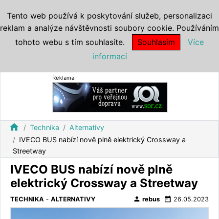
Tento web používá k poskytování služeb, personalizaci
reklam a analýze návštěvnosti soubory cookie. Používáním
tohoto webu s tím souhlasíte.
Souhlasím
Více
informací
Reklama
home
Technika
Alternativy
IVECO BUS nabízí nově plně elektrický Crossway a
Streetway
IVECO BUS nabízí nově plně
elektrický Crossway a Streetway
person
date_range
TECHNIKA
-
ALTERNATIVY
rebus
26.05.2023