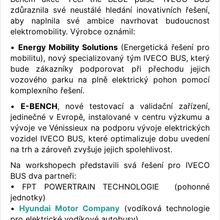
zdůraznila své neustálé hledání inovativních řešení,
aby naplnila své ambice navrhovat budoucnost
elektromobility. Výrobce oznámil:
•
Energy Mobility Solutions
(Energetická řešení pro
mobilitu), nový specializovaný tým IVECO BUS, který
bude zákazníky podporovat při přechodu jejich
vozového parku na plně elektrický pohon pomocí
komplexního řešení.
•
E-BENCH
, nové testovací a validační zařízení,
jedinečné v Evropě, instalované v centru výzkumu a
vývoje ve Vénissieux na podporu vývoje elektrických
vozidel IVECO BUS, které optimalizuje dobu uvedení
na trh a zároveň zvyšuje jejich spolehlivost.
Na workshopech představili svá řešení pro IVECO
BUS dva partneři:
• FPT POWERTRAIN TECHNOLOGIE (pohonné
jednotky)
•
Hyundai Motor Company
(vodíková technologie
pro elektrické vodíkové autobusy).