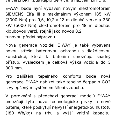
ve verzi BRT (Bus Rapid Service) s názvem LINIUM.
E-WAY bude nyní vybaven novým elektromotorem
SIEMENS Elfa III s maximálním výkonem 185 kW
(3000 Nm) pro 9,5, 10,7 a 12 m dlouhé verze a 330
kW (5000 Nm) elektromotorem pro 18 m dlouhou
kloubovou verzi, stejně jako novou 8,2
tunovou přední nápravou.
Nová generace vozidel E-WAY je také vybavena
novou střešní bateriovou ochranou s dlaždicovou
konstrukcí, která k bateriím umožňuje snadný
přístup. Výsledkem je celková výška vozidla do 3
300 mm.
Pro zajištění tepelného komfortu bude nová
generace E-WAY nabízet také tepelné čerpadlo CO2
s vylepšeným systémem šíření vzduchu.
V porovnání s předchozí generací modelů E-WAY
umožňují tyto nové technologické prvky a nové
baterie, které poskytují nejvyšší energetickou hustotu
(180 Wh/kg) na trhu a vyšší vnitřní kapacitu,