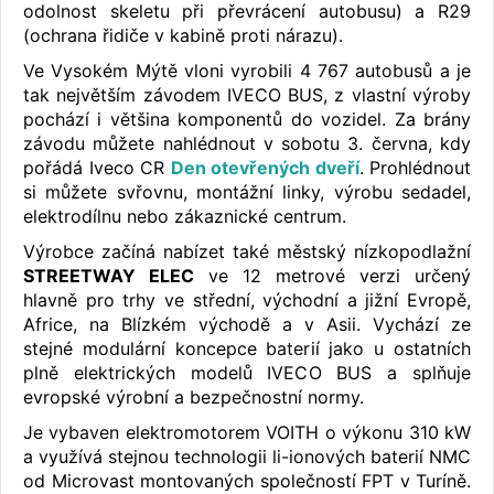
odolnost skeletu při převrácení autobusu) a R29
(ochrana řidiče v kabině proti nárazu).
Ve Vysokém Mýtě vloni vyrobili 4 767 autobusů a je
tak největším závodem IVECO BUS, z vlastní výroby
pochází i většina komponentů do vozidel. Za brány
závodu můžete nahlédnout v sobotu 3. června, kdy
pořádá Iveco CR
Den otevřených dveří
. Prohlédnout
si můžete svřovnu, montážní linky, výrobu sedadel,
elektrodílnu nebo zákaznické centrum.
Výrobce začíná nabízet také městský nízkopodlažní
STREETWAY ELEC
ve 12 metrové verzi určený
hlavně pro trhy ve střední, východní a jižní Evropě,
Africe, na Blízkém východě a v Asii. Vychází ze
stejné modulární koncepce baterií jako u ostatních
plně elektrických modelů IVECO BUS a splňuje
evropské výrobní a bezpečnostní normy.
Je vybaven elektromotorem VOITH o výkonu 310 kW
a využívá stejnou technologii li-ionových baterií NMC
od Microvast montovaných společností FPT v Turíně.