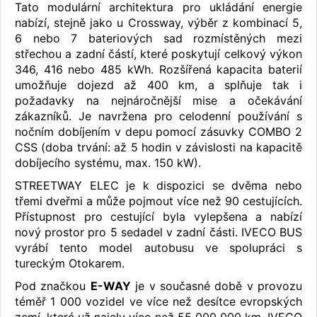
Tato modulární architektura pro ukládání energie
nabízí, stejně jako u Crossway, výběr z kombinací 5,
6 nebo 7 bateriových sad rozmístěných mezi
střechou a zadní částí, které poskytují celkový výkon
346, 416 nebo 485 kWh. Rozšířená kapacita baterií
umožňuje dojezd až 400 km, a splňuje tak i
požadavky na nejnáročnější mise a očekávání
zákazníků. Je navržena pro celodenní používání s
nočním dobíjením v depu pomocí zásuvky COMBO 2
CSS (doba trvání: až 5 hodin v závislosti na kapacitě
dobíjecího systému, max. 150 kW).
STREETWAY ELEC je k dispozici se dvěma nebo
třemi dveřmi a může pojmout více než 90 cestujících.
Přístupnost pro cestující byla vylepšena a nabízí
nový prostor pro 5 sedadel v zadní části. IVECO BUS
vyrábí tento model autobusu ve spolupráci s
tureckým Otokarem.
Pod značkou
E-WAY
je v současné době v provozu
téměř 1 000 vozidel ve více než desítce evropských