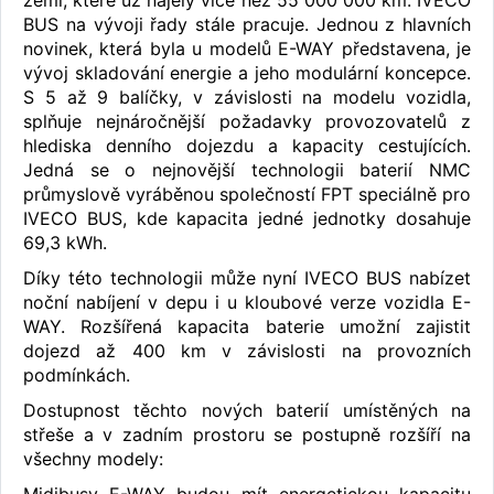
zemí, které už najely více než 55 000 000 km. IVECO
BUS na vývoji řady stále pracuje. Jednou z hlavních
novinek, která byla u modelů E-WAY představena, je
vývoj skladování energie a jeho modulární koncepce.
S 5 až 9 balíčky, v závislosti na modelu vozidla,
splňuje nejnáročnější požadavky provozovatelů z
hlediska denního dojezdu a kapacity cestujících.
Jedná se o nejnovější technologii baterií NMC
průmyslově vyráběnou společností FPT speciálně pro
IVECO BUS, kde kapacita jedné jednotky dosahuje
69,3 kWh.
Díky této technologii může nyní IVECO BUS nabízet
noční nabíjení v depu i u kloubové verze vozidla E-
WAY. Rozšířená kapacita baterie umožní zajistit
dojezd až 400 km v závislosti na provozních
podmínkách.
Dostupnost těchto nových baterií umístěných na
střeše a v zadním prostoru se postupně rozšíří na
všechny modely: