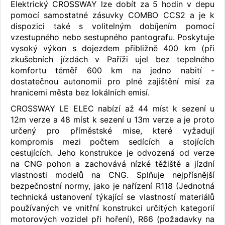
Elektrický CROSSWAY lze dobít za 5 hodin v depu
pomocí samostatné zásuvky COMBO CCS2 a je k
dispozici také s volitelným dobíjením pomocí
vzestupného nebo sestupného pantografu. Poskytuje
vysoký výkon s dojezdem přibližně 400 km (při
zkušebních jízdách v Paříži ujel bez tepelného
komfortu téměř 600 km na jedno nabití -
dostatečnou autonomii pro plné zajištění misí za
hranicemi města bez lokálních emisí.
CROSSWAY LE ELEC nabízí až 44 míst k sezení u
12m verze a 48 míst k sezení u 13m verze a je proto
určený pro příměstské mise, které vyžadují
kompromis mezi počtem sedících a stojících
cestujících. Jeho konstrukce je odvozená od verze
na CNG pohon a zachovává nízké těžiště a jízdní
vlastnosti modelů na CNG. Splňuje nejpřísnější
bezpečnostní normy, jako je nařízení R118 (Jednotná
technická ustanovení týkající se vlastností materiálů
používaných ve vnitřní konstrukci určitých kategorií
motorových vozidel při hoření), R66 (požadavky na