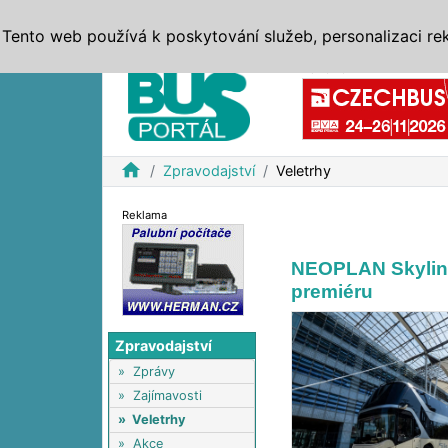
ZPRÁVY
JÍZDNÍ ŘÁDY
MHD, IDS
BUSY
SERV
Tento web používá k poskytování služeb, personalizaci re
Reklama
home
Zpravodajství
Veletrhy
Reklama
NEOPLAN Skyline
premiéru
Zpravodajství
»
Zprávy
»
Zajímavosti
»
Veletrhy
»
Akce