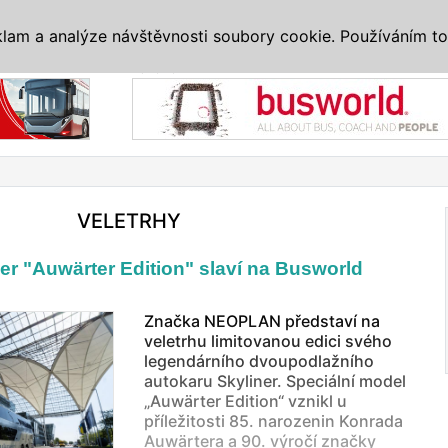
IS
ALTERNATIVY
VETERÁNI
SYSTÉMY
VELETRHY
AKCE
I
klam a analýze návštěvnosti soubory cookie. Používáním to
Reklama
VELETRHY
r "Auwärter Edition" slaví na Busworld
Značka NEOPLAN představí na
veletrhu limitovanou edici svého
legendárního dvoupodlažního
autokaru Skyliner. Speciální model
„Auwärter Edition“ vznikl u
příležitosti 85. narozenin Konrada
Auwärtera a 90. výročí značky