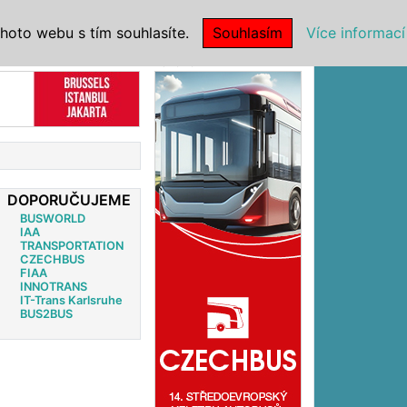
|
NSTITUCE
hoto webu s tím souhlasíte.
Souhlasím
Více informací
Reklama
DOPORUČUJEME
BUSWORLD
IAA
TRANSPORTATION
CZECHBUS
FIAA
INNOTRANS
IT-Trans Karlsruhe
BUS2BUS