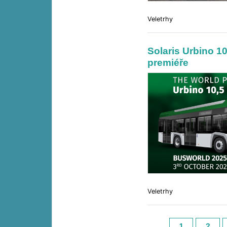
Veletrhy
Solaris Urbino 1
premiéře
Veletrhy
1
2