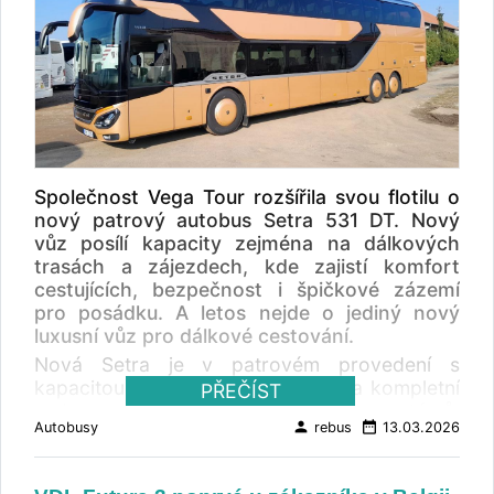
Společnost Vega Tour rozšířila svou flotilu o
nový patrový autobus Setra 531 DT. Nový
vůz posílí kapacity zejména na dálkových
trasách a zájezdech, kde zajistí komfort
cestujících, bezpečnost i špičkové zázemí
pro posádku. A letos nejde o jediný nový
luxusní vůz pro dálkové cestování.
Nová Setra je v patrovém provedení s
kapacitou 81+2 míst a je vybavena kompletní
PŘEČÍST
sadou moderních bezpečnostních systémů.
person
date_range
Autobusy
rebus
13.03.2026
Cestujícím nabídne nadstandardní úroveň
pohodlí díky bohaté výbavě – součástí je
mimo jiné kuchyňský modul, lednice, kávovar,