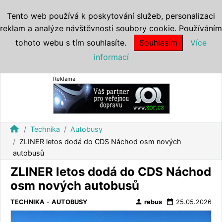
Tento web používá k poskytování služeb, personalizaci
reklam a analýze návštěvnosti soubory cookie. Používáním
tohoto webu s tím souhlasíte.
Souhlasím
Více
informací
Reklama
home
Technika
Autobusy
ZLINER letos dodá do CDS Náchod osm nových
autobusů
ZLINER letos dodá do CDS Náchod
osm nových autobusů
person
date_range
TECHNIKA
-
AUTOBUSY
rebus
25.05.2026