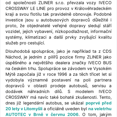
od společnosti ZLINER s.r.o. převzala vozy IVECO
CROSSWAY LE LINE pro provoz v Královéhradeckém
kraji a svou flotilu tak pravidelně obnovuje. Podobné
investice jsou u autobusových dopravců důležité i
proto, že objednatelé veřejné dopravy sledují stáří
vozidel, jejich vybavení, nízkopodlažnost, informační
systémy, klimatizaci a další prvky zvyšující kvalitu
služeb pro cestující.
Dlouhodobá spolupráce, jako je například ta z CDS
Náchod, je jedním z pilířů pozice firmy ZLINER jako
úspěšného a největšího dealera značky IVECO BUS
na českém trhu. Spolupráce se závodem ve Vysokém
Mýtě započala již v roce 1996 a za těch třicet let si
vydobyla významné postavení na poli partnera
dopravců v oblasti prodeje autobusů, servisu a
dodávek náhradních dílů. S modelem IVECO
CROSSWAY má navíc také bohaté zkušenosti. Tento,
dnes již legendární autobus, se ukázal
poprvé před
20 lety v Litomyšli
a oficiálně uveden byl
na veletrhu
AUTOTEC v Brně v červnu 2006
. O tom, jakým