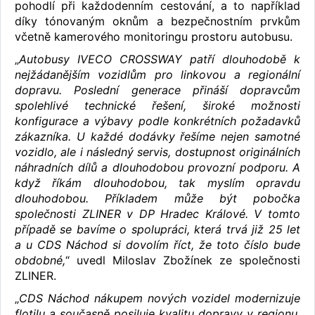
pohodlí při každodenním cestování, a to například
díky tónovaným oknům a bezpečnostním prvkům
včetně kamerového monitoringu prostoru autobusu.
„
Autobusy IVECO CROSSWAY patří dlouhodobě k
nejžádanějším vozidlům pro linkovou a regionální
dopravu. Poslední generace přináší dopravcům
spolehlivé technické řešení, široké možnosti
konfigurace a výbavy podle konkrétních požadavků
zákazníka. U každé dodávky řešíme nejen samotné
vozidlo, ale i následný servis, dostupnost originálních
náhradních dílů a dlouhodobou provozní podporu. A
když říkám dlouhodobou, tak myslím opravdu
dlouhodobou. Příkladem může být pobočka
společnosti ZLINER v DP Hradec Králové. V tomto
případě se bavíme o spolupráci, která trvá již 25 let
a u CDS Náchod si dovolím říct, že toto číslo bude
obdobné,
“ uvedl Miloslav Zbožínek ze společnosti
ZLINER.
„
CDS Náchod nákupem nových vozidel modernizuje
flotilu a současně posiluje kvalitu dopravy v regionu.