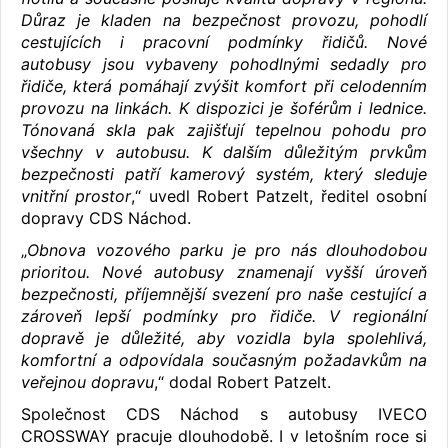
Důraz je kladen na bezpečnost provozu, pohodlí
cestujících i pracovní podmínky řidičů. Nové
autobusy jsou vybaveny pohodlnými sedadly pro
řidiče, která pomáhají zvýšit komfort při celodenním
provozu na linkách. K dispozici je šoférům i lednice.
Tónovaná skla pak zajišťují tepelnou pohodu pro
všechny v autobusu. K dalším důležitým prvkům
bezpečnosti patří kamerový systém, který sleduje
vnitřní prostor
,“ uvedl Robert Patzelt, ředitel osobní
dopravy CDS Náchod.
„
Obnova vozového parku je pro nás dlouhodobou
prioritou. Nové autobusy znamenají vyšší úroveň
bezpečnosti, příjemnější svezení pro naše cestující a
zároveň lepší podmínky pro řidiče. V regionální
dopravě je důležité, aby vozidla byla spolehlivá,
komfortní a odpovídala současným požadavkům na
veřejnou dopravu
,“ dodal Robert Patzelt.
Společnost CDS Náchod s autobusy IVECO
CROSSWAY pracuje dlouhodobě. I v letošním roce si