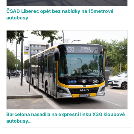
ČSAD Liberec opět bez nabídky na 15metrové
autobusy
Barcelona nasadila na expresní linku X30 kloubové
autobusy…