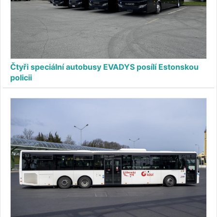
Čtyři speciální autobusy EVADYS posílí Estonskou
policii