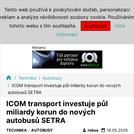
Tento web používá k poskytování služeb, personalizaci
reklam a analýze návštěvnosti soubory cookie. Používáním
tohoto webu s tím souhlasíte.
Souhlasím
Více
informací
Reklama
home
Technika
Autobusy
ICOM transport investuje půl miliardy korun do nových
autobusů SETRA
ICOM transport investuje půl
miliardy korun do nových
autobusů SETRA
person
date_range
TECHNIKA
-
AUTOBUSY
rebus
18.05.2026