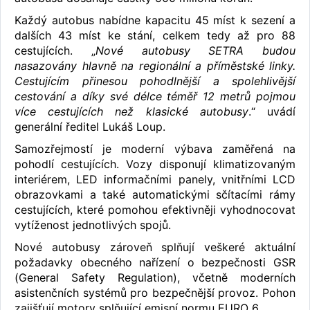
Každý autobus nabídne kapacitu 45 míst k sezení a
dalších 43 míst ke stání, celkem tedy až pro 88
cestujících. „
Nové autobusy SETRA budou
nasazovány hlavně na regionální a příměstské linky.
Cestujícím přinesou pohodlnější a spolehlivější
cestování a díky své délce téměř 12 metrů pojmou
více cestujících než klasické autobusy
.“ uvádí
generální ředitel Lukáš Loup.
Samozřejmostí je moderní výbava zaměřená na
pohodlí cestujících. Vozy disponují klimatizovaným
interiérem, LED informačními panely, vnitřními LCD
obrazovkami a také automatickými sčítacími rámy
cestujících, které pomohou efektivněji vyhodnocovat
vytíženost jednotlivých spojů.
Nové autobusy zároveň splňují veškeré aktuální
požadavky obecného nařízení o bezpečnosti GSR
(General Safety Regulation), včetně moderních
asistenčních systémů pro bezpečnější provoz. Pohon
zajišťují motory splňující emisní normu EURO 6.