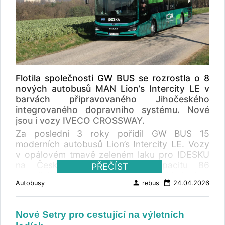
Flotila společnosti GW BUS se rozrostla o 8
nových autobusů MAN Lion’s Intercity LE v
barvách připravovaného Jihočeského
integrovaného dopravního systému. Nové
jsou i vozy IVECO CROSSWAY.
Za poslední 3 roky pořídil GW BUS 15
moderních autobusů Lion’s Intercity LE. Vozy
v opálovém tmavě zeleném laku pro IDESKU
na Českobudějovicku mají kapacitu 86
PŘEČÍST
cestujících (47 sedících + 39 stojících), 1 místo
person
date_range
Autobusy
rebus
24.04.2026
pro invalidní vozík nebo kočárek, kompletní
bezpečnostní výbavu včetně systémů ADAS,
motor D15 o výkonu 243 kW (330 PS),
Nové Setry pro cestující na výletních
automatizovanou 6stupňovou převodovku ZF