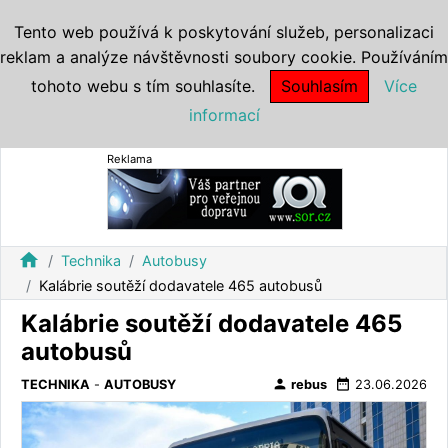
Tento web používá k poskytování služeb, personalizaci
reklam a analýze návštěvnosti soubory cookie. Používáním
tohoto webu s tím souhlasíte.
Souhlasím
Více
informací
Reklama
home
Technika
Autobusy
Kalábrie soutěží dodavatele 465 autobusů
Kalábrie soutěží dodavatele 465
autobusů
person
date_range
TECHNIKA
-
AUTOBUSY
rebus
23.06.2026