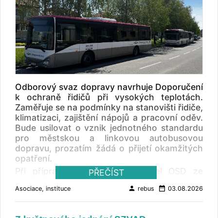
Odborový svaz dopravy navrhuje Doporučení
k ochraně řidičů při vysokých teplotách.
Zaměřuje se na podmínky na stanovišti řidiče,
klimatizaci, zajištění nápojů a pracovní oděv.
Bude usilovat o vznik jednotného standardu
pro městskou a linkovou autobusovou
dopravu, prozatím žádá o přijetí okamžitých
opatření.
Při přípravě doporučení vycházel OSD ze
PŘEČÍST
zkušeností řidičů z provozu a z vlastní ankety
person
date_range
Asociace, instituce
rebus
03.08.2026
mezi profesionálními řidiči městské, linkové,
zájezdové i nákladní dopravy. V anketě řidiči
upozorňovali především na přehřáté kabiny a