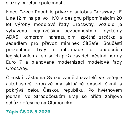
služby či retail společnosti.
Iveco Czech Republic přivezlo autobus Crossway LE
Line 12 m na palivo HVO v designu připomínajícím 20
let výroby modelové řady Crossway. Vozidlo je
vybaveno nejnovějšími bezpečnostními systémy
ADAS, kamerami nahrazujícími zpětná zrcátka a
sedadlem pro převoz miminek SitSafe. Součástí
prezentace byly i informace o budoucích
legislativních a emisních požadavcích včetně normy
Euro 7 a plánované modernizaci modelové řady
Crossway.
Členská základna Svazu zaměstnavatelů ve veřejné
autobusové dopravě má aktuálně dvacet členů a
pokrývá celou Českou republiku. Po květnovém
jednání ve Středočeském kraji se příští zářijová
schůze přesune na Olomoucko.
Zápis ČS 28.5.2026