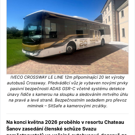
IVECO CROSSWAY LE LINE 12m připomínající 20 let výroby
autobusů Crossway. Předváděcí vůz je vybaven novými prvky
pasivní bezpečnosti ADAS GSR-C včetně systému detekce
únavy řidiče s kamerou na sloupku a sledováním mrtvého úhlu
na pravé a levé straně. Bezpečnostním sedadlem pro převoz
miminek – SitSafe a kamerovými zrcátky.
Na konci května 2026 proběhlo v resortu Chateau
Šanov zasedání členské schůze Svazu