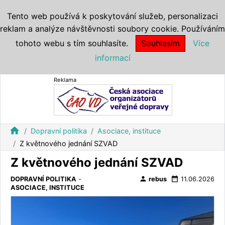
Tento web používá k poskytování služeb, personalizaci
reklam a analýze návštěvnosti soubory cookie. Používáním
tohoto webu s tím souhlasíte.
Souhlasím
Více
informací
Reklama
home
Dopravní politika
Asociace, instituce
Z květnového jednání SZVAD
Z květnového jednání SZVAD
person
date_range
DOPRAVNÍ POLITIKA
-
rebus
11.06.2026
ASOCIACE, INSTITUCE