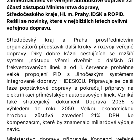
zaměstnavatelů ve veřejné autobusové dopravě za
účasti zástupců Ministerstva dopravy,
Středočeského kraje, Hl. m. Prahy, IDSK a ROPID.
Rešili se novinky, které v nejbližších letech ovlivní
veřejnou dopravu.
Středočeský kraj a Praha prostřednictvím
organizátorů představili další kroky v rozvoji veřejné
dopravy. Díky dobré kázni cestujících se rozšíří
systém „nástupu všemi dveřmi“ o dalších 51
frekventovaných linek a od 1. července proběhne
velké propojení PID s Jihočeským systémem
integrované dopravy - IDESKOU. Připravuje se další
fáze poptávkové dopravy a pokračují přípravy na
elektrifikaci příměstských autobusových linek. Vzniká
také strategický dokument Doprava 2035 s
výhledem do roku 2050. Velkou ekonomickou
hrozbou zůstává zavedení 21% DPH ke
kompenzacím, které by znamenalo miliardové výdaje
navíc.
Ministerstvo dopravy připravuje Koncepci veřejné