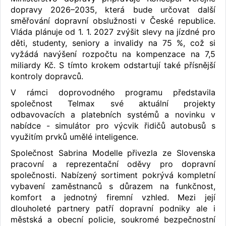
dopravy 2026–2035, která bude určovat další
směřování dopravní obslužnosti v České republice.
Vláda plánuje od 1. 1. 2027 zvýšit slevy na jízdné pro
děti, studenty, seniory a invalidy na 75 %, což si
vyžádá navýšení rozpočtu na kompenzace na 7,5
miliardy Kč. S tímto krokem odstartují také přísnější
kontroly dopravců.
V rámci doprovodného programu představila
společnost Telmax své aktuální projekty
odbavovacích a platebních systémů a novinku v
nabídce - simulátor pro výcvik řidičů autobusů s
využitím prvků umělé inteligence.
Společnost Sabrina Modelle přivezla ze Slovenska
pracovní a reprezentační oděvy pro dopravní
společnosti. Nabízený sortiment pokrývá kompletní
vybavení zaměstnanců s důrazem na funkčnost,
komfort a jednotný firemní vzhled. Mezi její
dlouholeté partnery patří dopravní podniky ale i
městská a obecní policie, soukromé bezpečnostní