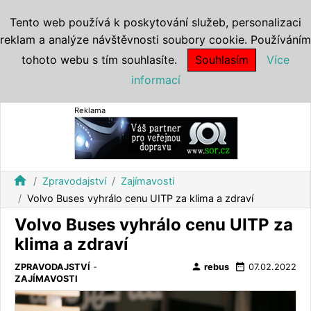
Tento web používá k poskytování služeb, personalizaci
reklam a analýze návštěvnosti soubory cookie. Používáním
tohoto webu s tím souhlasíte.
Souhlasím
Více
informací
Reklama
home
Zpravodajství
Zajímavosti
Volvo Buses vyhrálo cenu UITP za klima a zdraví
Volvo Buses vyhrálo cenu UITP za
klima a zdraví
person
date_range
ZPRAVODAJSTVÍ
-
rebus
07.02.2022
ZAJÍMAVOSTI