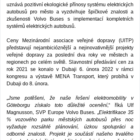
uznává pozitivní ekologické přínosy systému elektrických
autobusů pro město a vyzdvihuje špičkové znalosti a
zkušenosti Volvo Buses s implementací kompletních
systémů elektrických autobusů.
Ceny Mezinárodní asociace veřejné dopravy (UITP)
představují nejambicióznější a nejinovativnější projekty
veřejné dopravy za poslední dva roky ve městech a
regionech po celém světě. Slavnostní předávání cen za
rok 2021 se konalo v Dubaji 6. února 2022 v rámci
kongresu a výstavě MENA Transport, který probíhá v
Dubaji do 8. února.
„
Jsme potěšeni, že naše řešení elektromobility v
Göteborgu získalo toto důležité ocenění
,“ říká Ulf
Magnusson, SVP Europe Volvo Buses. „
Elektrifikace 35
% vozového parku městských autobusů přes noc
vyžaduje rozsáhlé plánování, úzkou spolupráci a
odborné znalosti. Projekt je součástí našeho trvalého