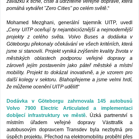
závazku k tiché, čisté a udržitelné veřejné dopravě, která
pomáhá vytvářet "Zero Cities" po celém světě
.“
Mohamed Mezghani, generální tajemník UITP, uvedl
„
Ceny UITP oceňují ty nejambicióznější a nejmodernější
projekty z celého světa. Volvo Buses a dodávka v
Göteborgu překonaly očekávání ve všech kritériích, která
jsme si stanovili. Projekt vyniká zvýšením kvality života v
městských oblastech podporou veřejné dopravy a
zároveň jejím postavením jako páteř městské a místní
mobility. Projekt to dokázal inovativně, a je vzorem pro
další kolegy v sektoru. Blahopřejeme a jsme velmi hrdí,
že můžeme ocenění UITP udělit
!“
Dodávka v Göteborgu zahrnovala 145 autobusů
Volvo 7900 Electric Articulated a implementaci
dobíjecí infrastruktury ve městě
. Úzká partnerství s
místním úřadem veřejné dopravy Västtrafik a
autobusovým dopravcem Transdev byla nezbytná pro
úspěch projektu. Přechod na elektromobilitu proběhl přes