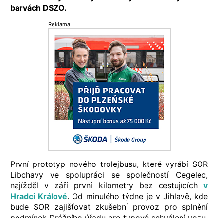
barvách DSZO.
Reklama
První prototyp nového trolejbusu, které vyrábí SOR
Libchavy ve spolupráci se společností Cegelec,
najížděl v září první kilometry bez cestujících
v
Hradci Králové
. Od minulého týdne je v Jihlavě, kde
bude SOR zajišťovat zkušební provoz pro splnění
podmínek Drážního úřadu pro typové schválení vozu.