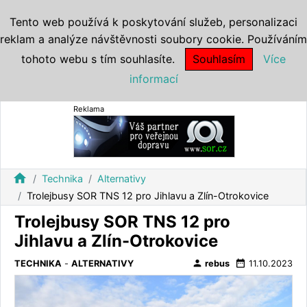
Tento web používá k poskytování služeb, personalizaci
reklam a analýze návštěvnosti soubory cookie. Používáním
tohoto webu s tím souhlasíte.
Souhlasím
Více
informací
Reklama
home
Technika
Alternativy
Trolejbusy SOR TNS 12 pro Jihlavu a Zlín-Otrokovice
Trolejbusy SOR TNS 12 pro
Jihlavu a Zlín-Otrokovice
person
date_range
TECHNIKA
-
ALTERNATIVY
rebus
11.10.2023