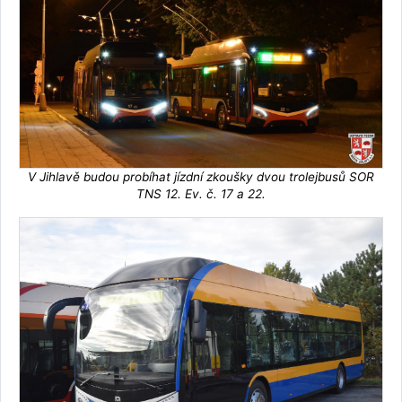
V Jihlavě budou probíhat jízdní zkoušky dvou trolejbusů SOR
TNS 12. Ev. č. 17 a 22.