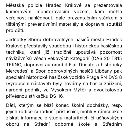
Městská policie Hradec Králové se prezentovala
kamerovým monitorovacím vozem, kam mohla
veřejnost nahlédnout, dále prezentačním stánkem s
tištěnými preventivními materiály a dopravní soutěží
pro děti.
Jednotky Sboru dobrovolných hasičů města Hradec
Králové představily soudobou i historickou hasičskou
techniku, která již tradičně upoutává pozornost
návštěvníků všech věkových kategorií (CAS 20 T815
TERNO, dopravní automobil Fiat Ducato a historický
Mercedes) a Sbor dobrovolných hasičů Libčany pak
speciální historické hasičské vozidlo Praga RN DVS 8
(výrobcem nástaveb byly Továrny na hasicí zařízení,
národní podnik, ve Vysokém Mýtě) a dvoukolovou
přívěsnou stříkačku DS-16.
Děti, kterým se blíží konec školní docházky, resp.
jejich rodiče či rodinní příslušníci, mohli v rámci akce
získat informace o studiu maturitních či učňovských
oborů na Střední odborné škole a Středním