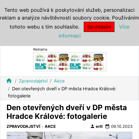
Tento web používá k poskytování služeb, personalizaci
reklam a analýze návštěvnosti soubory cookie. Používáním
tohoto webu s tím souhlasíte.
Souhlasím
Více
informací
Reklama
home
Zpravodajství
Akce
Den otevřených dveří v DP města Hradce Králové:
fotogalerie
Den otevřených dveří v DP města
Hradce Králové: fotogalerie
person
date_range
ZPRAVODAJSTVÍ
-
AKCE
ertl
09.10.2023