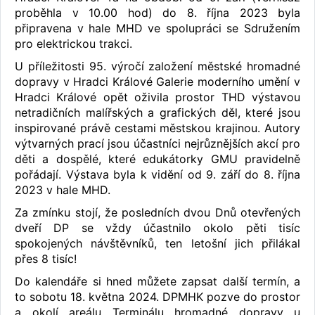
proběhla v 10.00 hod) do 8. října 2023 byla
připravena v hale MHD ve spolupráci se Sdružením
pro elektrickou trakci.
U příležitosti 95. výročí založení městské hromadné
dopravy v Hradci Králové Galerie moderního umění v
Hradci Králové opět oživila prostor THD výstavou
netradičních malířských a grafických děl, které jsou
inspirované právě cestami městskou krajinou. Autory
výtvarných prací jsou účastníci nejrůznějších akcí pro
děti a dospělé, které edukátorky GMU pravidelně
pořádají. Výstava byla k vidění od 9. září do 8. října
2023 v hale MHD.
Za zmínku stojí, že posledních dvou Dnů otevřených
dveří DP se vždy účastnilo okolo pěti tisíc
spokojených návštěvníků, ten letošní jich přilákal
přes 8 tisíc!
Do kalendáře si hned můžete zapsat další termín, a
to sobotu 18. května 2024. DPMHK pozve do prostor
a okolí areálu Terminálu hromadné dopravy u