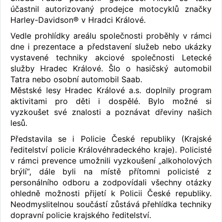
účastnil autorizovaný prodejce motocyklů značky
Harley-Davidson® v Hradci Králové.
Vedle prohlídky areálu společnosti proběhly v rámci
dne i prezentace a představení služeb nebo ukázky
vystavené techniky akciové společnosti Letecké
služby Hradec Králové. Šlo o hasičský automobil
Tatra nebo osobní automobil Saab.
Městské lesy Hradec Králové a.s. doplnily program
aktivitami pro děti i dospělé. Bylo možné si
vyzkoušet své znalosti a poznávat dřeviny našich
lesů.
Představila se i Policie České republiky (Krajské
ředitelství policie Královéhradeckého kraje). Policisté
v rámci prevence umožnili vyzkoušení „alkoholových
brýlí“, dále byli na místě přítomni policisté z
personálního odboru a zodpovídali všechny otázky
ohledně možnosti přijetí k Policii České republiky.
Neodmyslitelnou součástí zůstává přehlídka techniky
dopravní policie krajského ředitelství.