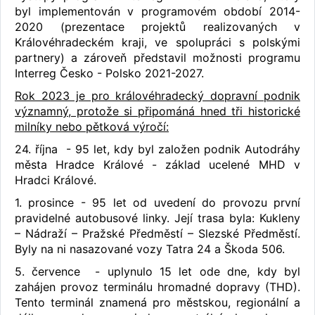
byl implementován v programovém období 2014-
2020 (prezentace projektů realizovaných v
Královéhradeckém kraji, ve spolupráci s polskými
partnery) a zároveň představil možnosti programu
Interreg Česko - Polsko 2021-2027.
Rok 2023 je pro královéhradecký dopravní podnik
významný, protože si připománá hned tři historické
milníky nebo pětková výročí:
24. října - 95 let, kdy byl založen podnik Autodráhy
města Hradce Králové - základ ucelené MHD v
Hradci Králové.
1. prosince - 95 let od uvedení do provozu první
pravidelné autobusové linky. Její trasa byla: Kukleny
– Nádraží – Pražské Předměstí – Slezské Předměstí.
Byly na ni nasazované vozy Tatra 24 a Škoda 506.
5. července - uplynulo 15 let ode dne, kdy byl
zahájen provoz terminálu hromadné dopravy (THD).
Tento terminál znamená pro městskou, regionální a