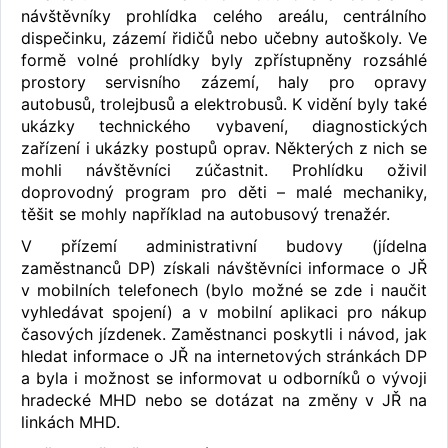
návštěvníky prohlídka celého areálu, centrálního
dispečinku, zázemí řidičů nebo učebny autoškoly. Ve
formě volné prohlídky byly zpřístupněny rozsáhlé
prostory servisního zázemí, haly pro opravy
autobusů, trolejbusů a elektrobusů. K vidění byly také
ukázky technického vybavení, diagnostických
zařízení i ukázky postupů oprav. Některých z nich se
mohli návštěvníci zúčastnit. Prohlídku oživil
doprovodný program pro děti – malé mechaniky,
těšit se mohly například na autobusový trenažér.
V přízemí administrativní budovy (jídelna
zaměstnanců DP) získali návštěvníci informace o JŘ
v mobilních telefonech (bylo možné se zde i naučit
vyhledávat spojení) a v mobilní aplikaci pro nákup
časových jízdenek. Zaměstnanci poskytli i návod, jak
hledat informace o JŘ na internetových stránkách DP
a byla i možnost se informovat u odborníků o vývoji
hradecké MHD nebo se dotázat na změny v JŘ na
linkách MHD.