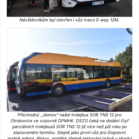
Návštěvníkům byl otevřen i vůz Iveco E-way 12M.
Přechodný ,,domov" našel trolejbus SOR TNS 12 pro
Otrokovice ve vozovně DPMHK. DSZO čeká na dodání čtyř
parciálních trolejbusů SOR TNS 12 již více než půl roku po
stanoveném termínu. Stejně jako první vůz pro Dopravní
podnik města Jihlavy, probíhá zřejmě testování právě v Hradci