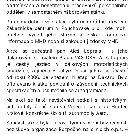
podmínkách a benefitech u pracovníků personálního
oddělení v samostatném náborovém stánku.
Po celou dobu trvání akce bylo mimořádně otevřeno
Zákaznické centrum v Pouchovské ulici, kde mohli
příchozí využít jeho služeb a získat komplexní
informace o MHD nebo si zakoupit jízdenky MHD.
Akce se zúčastnil pan Aleš Loprais i s jeho
dakarovým speciálem Praga V4S DKR. Aleš Loprais
je český jezdec v dálkových motoristických
soutěžích, zejména v Rallye Dakar, jehož se účastní
od roku 2006. Je vítězem 11 etap na Dakaru. Bylo
připraveno krátké povídání o závodění, technických
specifikacích a uskutečnila se autogramiáda.
Na akci se také návštěvníci setkali s historickými
automobily členů spolku Veteran car club Hradec
Králové, konkrétně šlo o tři automobily Aero.
Součástí akce byla i účast Týmu silniční bezpečnosti
neziskové organizace Bezpečně na silnicích o.p.s. –