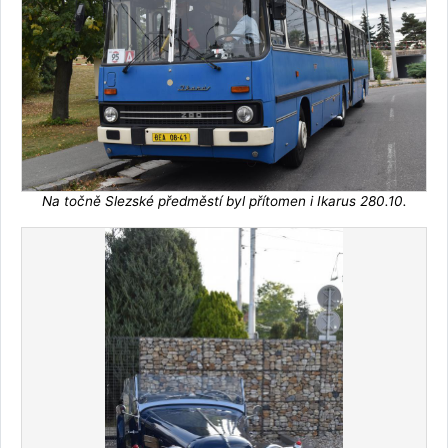
Na točně Slezské předměstí byl přítomen i Ikarus 280.10.