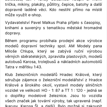
trička, mikiny, plakáty, půllitry, čepice, batohy a další
dopravně laděné věci. Kdo nestihl přímo na místě
může využít e-shop.
Vydavatelství Pavel Malkus Praha přijelo s časopisy,
knihami a suvenýry s tematikou městské hromadné
dopravy.
Během programu probíhala prodejní akce výrobce
modelů dopravní techniky spol. AM Modely pana
Miloše Chlupa, který se zabývá ruční výrobou
věrných sběratelských, zpravidla plastových, modelů
autobusů Karosa, trolejbusů a nákladních automobilů
Tatra v měřítku 1:43.
Klub železničních modelářů Hradec Králové, který
sdružuje zájemce o železniční modelářství z Hradce
Králové a širokého okolí, vystavil modely silničních
vozidel ve velikosti HO - 1: 87 a TT 1 : 120 - jedná se
o doplňky modelové železnice. Jsou to vozidla
všech značek jak tovární výroby, tak upravená (např.
Ikarusy, Karosa ŠL a další). Bylo možné si zakoupit