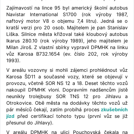
Zajímavostí na lince 95 byl americký školní autobus
Navistar International S1700 (rok výroby 1987,
naftový motor V8 o objemu 7,4 litru). Jedná se o
kratší verzi pro 20 osob. Majitelem je pan Stanislav
Liška. Silnice města křižoval také kloubový autobus
Ikarus 280.10 (rok výroby 1989), jeho majitelem je
Milan Jiroš. Z vlastní sbírky vypravil DPMHK na linku
vůz Karosa B732.1654 (ev. číslo 202, rok výroby
1993).
V areálu vozovny si mohli zájemci prohlédnout vůz
Karosa ŠD11 a současné vozy, které se objevují v
provozu, včetně SOR NS 12 a 18. Deset těchto vozů
nakoupil DPMHK vloni. Dopravním nadšencům jistě
neunikly trolejbusy SOR TNS 12 pro Jihlavu a
Otrokovice. Obě města na dodávky těchto vozů už
pár měsíců čekají, zatím probíhá proces
zkušebních
jízd
před certifikací tohoto typu (první vůz se již
přesunul do Jihlavy).
V areálu DPMHK na ulici Pouchovská čekala na