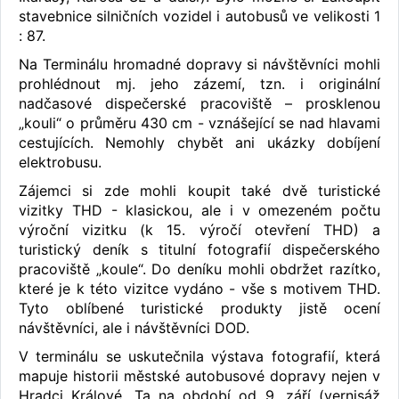
stavebnice silničních vozidel i autobusů ve velikosti 1
: 87.
Na Terminálu hromadné dopravy si návštěvníci mohli
prohlédnout mj. jeho zázemí, tzn. i originální
nadčasové dispečerské pracoviště – prosklenou
„kouli“ o průměru 430 cm - vznášející se nad hlavami
cestujících. Nemohly chybět ani ukázky dobíjení
elektrobusu.
Zájemci si zde mohli koupit také dvě turistické
vizitky THD - klasickou, ale i v omezeném počtu
výroční vizitku (k 15. výročí otevření THD) a
turistický deník s titulní fotografií dispečerského
pracoviště „koule“. Do deníku mohli obdržet razítko,
které je k této vizitce vydáno - vše s motivem THD.
Tyto oblíbené turistické produkty jistě ocení
návštěvníci, ale i návštěvníci DOD.
V terminálu se uskutečnila výstava fotografií, která
mapuje historii městské autobusové dopravy nejen v
Hradci Králové. Ta na období od 9. září (vernisáž