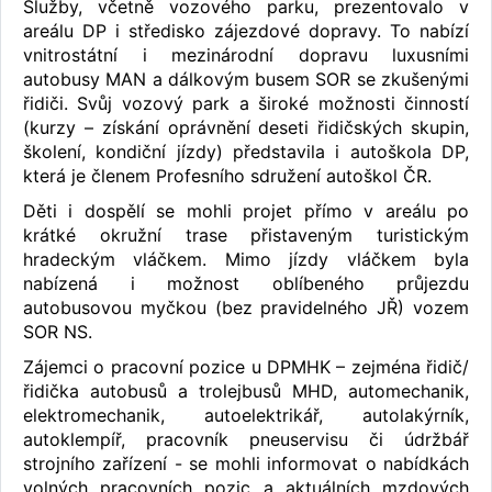
Služby, včetně vozového parku, prezentovalo v
areálu DP i středisko zájezdové dopravy. To nabízí
vnitrostátní i mezinárodní dopravu luxusními
autobusy MAN a dálkovým busem SOR se zkušenými
řidiči. Svůj vozový park a široké možnosti činností
(kurzy – získání oprávnění deseti řidičských skupin,
školení, kondiční jízdy) představila i autoškola DP,
která je členem Profesního sdružení autoškol ČR.
Děti i dospělí se mohli projet přímo v areálu po
krátké okružní trase přistaveným turistickým
hradeckým vláčkem. Mimo jízdy vláčkem byla
nabízená i možnost oblíbeného průjezdu
autobusovou myčkou (bez pravidelného JŘ) vozem
SOR NS.
Zájemci o pracovní pozice u DPMHK – zejména řidič/
řidička autobusů a trolejbusů MHD, automechanik,
elektromechanik, autoelektrikář, autolakýrník,
autoklempíř, pracovník pneuservisu či údržbář
strojního zařízení - se mohli informovat o nabídkách
volných pracovních pozic a aktuálních mzdových