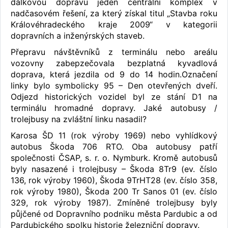
dálkovou dopravu jeden centrální komplex v
nadčasovém řešení, za který získal titul „Stavba roku
Královéhradeckého kraje 2009“ v kategorii
dopravních a inženýrských staveb.
Přepravu návštěvníků z terminálu nebo areálu
vozovny zabepzečovala bezplatná kyvadlová
doprava, která jezdila od 9 do 14 hodin.Označení
linky bylo symbolicky 95 – Den otevřených dveří.
Odjezd historických vozidel byl ze stání D1 na
terminálu hromadné dopravy. Jaké autobusy /
trolejbusy na zvláštní linku nasadil?
Karosa ŠD 11 (rok výroby 1969) nebo vyhlídkový
autobus Škoda 706 RTO. Oba autobusy patří
společnosti ČSAP, s. r. o. Nymburk. Kromě autobusů
byly nasazené i trolejbusy – Škoda 8Tr9 (ev. číslo
136, rok výroby 1960), Škoda 9TrHT28 (ev. číslo 358,
rok výroby 1980), Škoda 200 Tr Sanos 01 (ev. číslo
329, rok výroby 1987). Zmíněné trolejbusy byly
půjčené od Dopravního podniku města Pardubic a od
Pardubického spolku historie železniční dopravy.