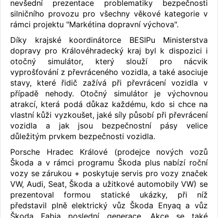
nevšední prezentace problematiky bezpečnosti
silničního provozu pro všechny věkové kategorie v
rámci projektu "Markétina dopravní výchova".
Díky krajské koordinátorce BESIPu Ministerstva
dopravy pro Královéhradecký kraj byl k dispozici i
otočný simulátor, který slouží pro nácvik
vyprošťování z převráceného vozidla, a také asociuje
stavy, které řidič zažívá při převrácení vozidla v
případě nehody. Otočný simulátor je výchovnou
atrakcí, která podá důkaz každému, kdo si chce na
vlastní kůži vyzkoušet, jaké síly působí při převrácení
vozidla a jak jsou bezpečnostní pásy velice
důležitým prvkem bezpečnosti vozidla.
Porsche Hradec Králové (prodejce nových vozů
Škoda a v rámci programu Škoda plus nabízí roční
vozy se zárukou + poskytuje servis pro vozy značek
VW, Audi, Seat, Škoda a užitkové automobily VW) se
prezentoval formou statické ukázky, při níž
představil plně elektrický vůz Škoda Enyaq a vůz
Škoda Fabia poslední generace. Akce se také