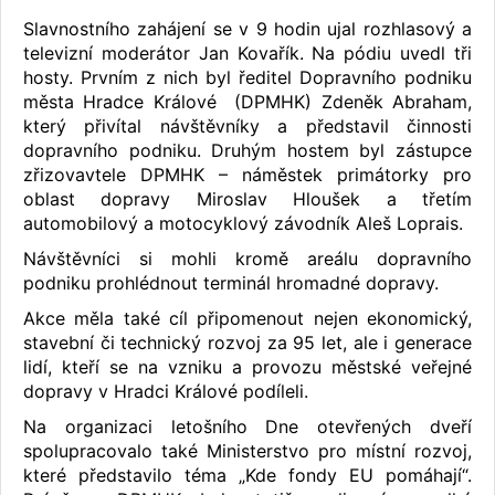
Slavnostního zahájení se v 9 hodin ujal rozhlasový a
televizní moderátor Jan Kovařík. Na pódiu uvedl tři
hosty. Prvním z nich byl ředitel Dopravního podniku
města Hradce Králové (DPMHK) Zdeněk Abraham,
který přivítal návštěvníky a představil činnosti
dopravního podniku. Druhým hostem byl zástupce
zřizovavtele DPMHK – náměstek primátorky pro
oblast dopravy Miroslav Hloušek a třetím
automobilový a motocyklový závodník Aleš Loprais.
Návštěvníci si mohli kromě areálu dopravního
podniku prohlédnout terminál hromadné dopravy.
Akce měla také cíl připomenout nejen ekonomický,
stavební či technický rozvoj za 95 let, ale i generace
lidí, kteří se na vzniku a provozu městské veřejné
dopravy v Hradci Králové podíleli.
Na organizaci letošního Dne otevřených dveří
spolupracovalo také Ministerstvo pro místní rozvoj,
které představilo téma „Kde fondy EU pomáhají“.