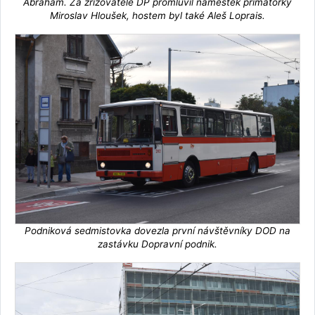
Abraham. Za zřizovatele DP promluvil náměstek primátorky
Miroslav Hloušek, hostem byl také Aleš Loprais.
Podniková sedmistovka dovezla první návštěvníky DOD na
zastávku Dopravní podnik.