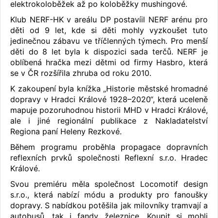
elektrokoloběžek až po koloběžky mushingové.
Klub NERF-HK v areálu DP postavíil NERF arénu pro
děti od 9 let, kde si děti mohly vyzkoušet tuto
jedinečnou zábavu ve tříčlenných týmech. Pro menší
děti do 8 let byla k dispozici sada terčů. NERF je
oblíbená hračka mezi dětmi od firmy Hasbro, která
se v ČR rozšířila zhruba od roku 2010.
K zakoupení byla knížka „Historie městské hromadné
dopravy v Hradci Králové 1928–2020“, která uceleně
mapuje pozoruhodnou historii MHD v Hradci Králové,
ale i jiné regionální publikace z Nakladatelství
Regiona paní Heleny Rezkové.
Během programu proběhla propagace dopravních
reflexních prvků společnosti Reflexní s.r.o. Hradec
Králové.
Svou premiéru měla společnost Locomotif design
s.r.o., která nabízí módu a produkty pro fanoušky
dopravy. S nabídkou potěšila jak milovníky tramvají a
autobusů, tak i fandy železnice. Koupit si mohli