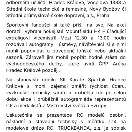
odborném učilišti, Hradec Králové, Vocelova 1338 a
Střední škole technické a řemeslné, Nový Bydžov či
Střední průmyslové škole dopravní, a.s., Praha.
Sportovní fanoušci si také přišli na své. Na akci
dorazili vybraní hokejisté Mountfieldu HK – úřadující
extraligoví vicemistři! Mezi 12.30 a 13.00 hodin
rozdávali autogramy i úsměvy, návštěvníci si s nimi
mohli popovídat o povedené loňské nebo aktuální
sezoně. Zároveň jim mohli popřát hodně štěstí do
východočeského derby, které uvidí ČPP Aréna
Hradec Králové později.
Na stanovišti oddílu SK Karate Spartak Hradec
Králové si mohli zájemci změřit rychlost úderu,
vyzkoušet techniky karate a proběhla zde po celou
dobu akce i průběžně autogramiáda reprezentantů
ČR a medailistů z Mistrovství světa a Evropy.
Uskutečnila se prezentace RC modelů osobní,
nákladní a stavební techniky v měřítku 1:14 na
modelové dráze RC. TRUCKBANDA, z.s. je spolek