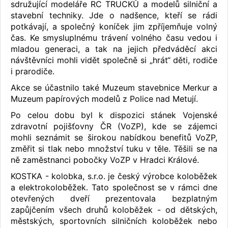
sdružující modeláře RC TRUCKŮ a modelů silniční a
stavební techniky. Jde o nadšence, kteří se rádi
potkávají, a společný koníček jim zpříjemňuje volný
čas. Ke smysluplnému trávení volného času vedou i
mladou generaci, a tak na jejich předváděcí akci
návštěvníci mohli vidět společně si „hrát“ děti, rodiče
i prarodiče.
Akce se účastnilo také Muzeum stavebnice Merkur a
Muzeum papírových modelů z Police nad Metují.
Po celou dobu byl k dispozici stánek Vojenské
zdravotní pojišťovny ČR (VoZP), kde se zájemci
mohli seznámit se širokou nabídkou benefitů VoZP,
změřit si tlak nebo množství tuku v těle. Těšili se na
ně zaměstnanci pobočky VoZP v Hradci Králové.
KOSTKA - kolobka, s.r.o. je český výrobce koloběžek
a elektrokoloběžek. Tato společnost se v rámci dne
otevřených dveří prezentovala bezplatným
zapůjčením všech druhů koloběžek - od dětských,
městských, sportovních silničních koloběžek nebo