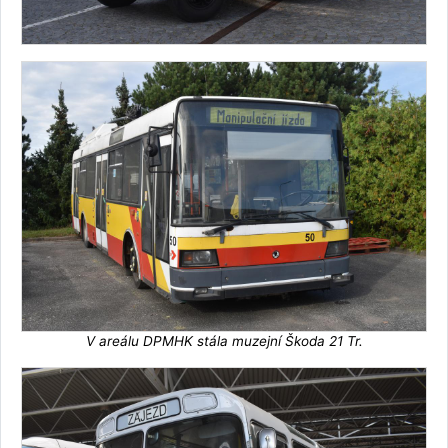
V areálu DPMHK stála muzejní Škoda 21 Tr.