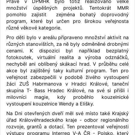
Právě v DPMHK bylo totiž realizováno velké
množství úspěšných projektů. Tentokrát MMR
pomohlo zajistit zejména bohatý doprovodný
program, které byl určen pro širokou veřejnosta
různé věkové kategorie.
Pro děti bylo v areálu připraveno množství aktivit na
různých stanovištích, za ně byly odměněné drobnými
cenami. K dispozici byl například bezplatný
fotokoutek, virtuální realita a výroba odznáčků,
nechyběl ani oblíbený skákací hrad. V průběhu celé
akce byl zajištěný taky kulturní program. Ten pro
veřejnost zabezpečili v podobě živého vystoupení
žáci ZUŠ Habrmanova v Hradci Králové, taneční
skupina T- Bass Hradec Králové, na své si přišli i
milovníci magie, kdy proběhlo kouzelnické
vystoupení kouzelnice Wendy a Elišky.
Na Dni otevřených dveří měl své místo také Krajský
úřad Královéhradeckého kraje - odbor regionálního
rozvoje, grantů a dotací. Ten prezentoval veřejnosti
výstupy programu Interreg V-A ČR - Polsko, který