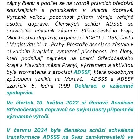
zájmy členů a podílet se na tvorbě právních předpisů
souvisejících s podnikáním v silniční dopravě.
Výrazně velkou pozornost přitom věnuje veřejné
osobní dopravě. Členských schůzí ADSSS se
pravidelně účastnili zástupci Středočeského kraje,
Ministerstva dopravy, organizací ROPID a IDSK, často
i Magistrátu hl. m. Prahy. Přestože asociace zůstala v
původním krajském vymezení působnosti (na členy,
kteří podnikají zejména na území Středočeského
kraje a hlavního města Prahy), významem a aktivitou
byla srovnatelná s asociací
ADSSF
, která podobným
způsobem vznikla na Moravě. ADSSS a ADSSF
uzavřely 5. ledna 1999
Deklaraci o vzájemné
spolupráci.
Ve čtvrtek 19. května 2022 si členové Asociace
Středočeských dopravců se svými hosty připomněli
významné výročí.
V červnu 2024 byla členskou schůzí schválena
transformace ADSSS na Svaz zaměstnavatelů ve