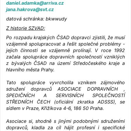
daniel.adamka@arriva.cz
jana.hakrova@svt.cz
datová schránka: bkwwudy
Z historie SZVAD:
Po rozpadu krajských ČSAD dopravci zjistili, že musí
vzájemně spolupracovat a řešit společné problémy -
jejich činnosti se vzájemně prolínají. V roce 1992
začala spolupráce dopravních společností vzniklých
z bývalých ČSAD na území Středočeského kraje a
hlavního města Prahy.
Tato spolupráce vyvrcholila vznikem zájmového
sdružení dopravců ASOCIACE DOPRAVNÍCH ,
SPEDIČNÍCH A SERVISNÍCH SPOLEČNOSTÍ
STŘEDNÍCH ČECH (oficiální zkratka ADSSS), se
sídlem v Praze, Křižíkova 4-6, 186 50 Praha.
Asociace si, shodně s jinými podobnými sdruženími
dopravců, kladla za cíl hájit profesní i specifické