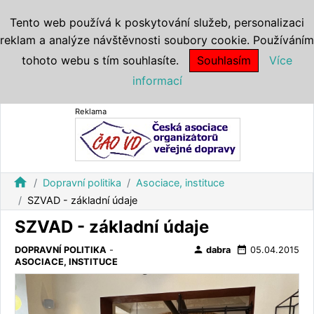
Tento web používá k poskytování služeb, personalizaci
reklam a analýze návštěvnosti soubory cookie. Používáním
tohoto webu s tím souhlasíte.
Souhlasím
Více
informací
Reklama
home
Dopravní politika
Asociace, instituce
SZVAD - základní údaje
SZVAD - základní údaje
person
date_range
DOPRAVNÍ POLITIKA
-
dabra
05.04.2015
ASOCIACE, INSTITUCE