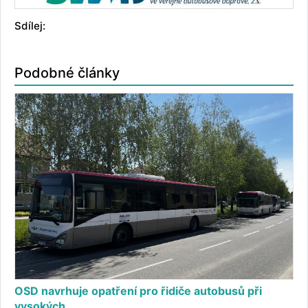
Sdílej:
Podobné články
OSD navrhuje opatření pro řidiče autobusů při
vysokých…