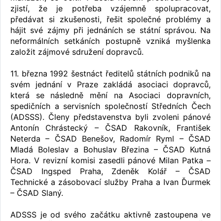
zjistí, že je potřeba vzájemně spolupracovat,
předávat si zkušenosti, řešit společné problémy a
hájit své zájmy při jednáních se státní správou. Na
neformálních setkáních postupně vzniká myšlenka
založit zájmové sdružení dopravců.
11. března 1992 šestnáct ředitelů státních podniků na
svém jednání v Praze zakládá asociaci dopravců,
která se následně mění na Asociaci dopravních,
spedičních a servisních společností Středních Čech
(ADSSS). Členy představenstva byli zvoleni pánové
Antonín Chrástecký – ČSAD Rakovník, František
Neterda – ČSAD Benešov, Radomír Ryml – ČSAD
Mladá Boleslav a Bohuslav Březina – ČSAD Kutná
Hora. V revizní komisi zasedli pánové Milan Patka –
ČSAD Ingsped Praha, Zdeněk Kolář – ČSAD
Technické a zásobovací služby Praha a Ivan Ďurmek
– ČSAD Slaný.
ADSSS je od svého začátku aktivně zastoupena ve