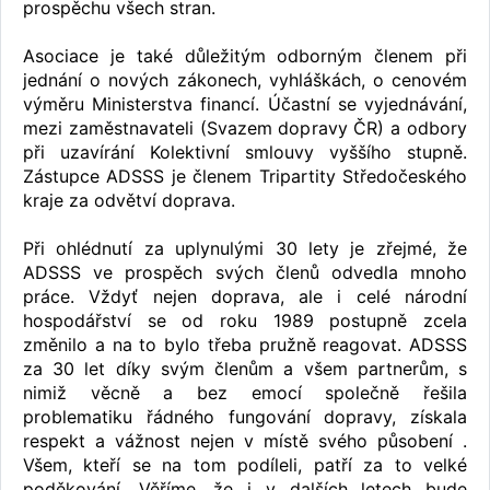
prospěchu všech stran.
Asociace je také důležitým odborným členem při
jednání o nových zákonech, vyhláškách, o cenovém
výměru Ministerstva financí. Účastní se vyjednávání,
mezi zaměstnavateli (Svazem dopravy ČR) a odbory
při uzavírání Kolektivní smlouvy vyššího stupně.
Zástupce ADSSS je členem Tripartity Středočeského
kraje za odvětví doprava.
Při ohlédnutí za uplynulými 30 lety je zřejmé, že
ADSSS ve prospěch svých členů odvedla mnoho
práce. Vždyť nejen doprava, ale i celé národní
hospodářství se od roku 1989 postupně zcela
změnilo a na to bylo třeba pružně reagovat. ADSSS
za 30 let díky svým členům a všem partnerům, s
nimiž věcně a bez emocí společně řešila
problematiku řádného fungování dopravy, získala
respekt a vážnost nejen v místě svého působení .
Všem, kteří se na tom podíleli, patří za to velké
poděkování. Věříme, že i v dalších letech bude