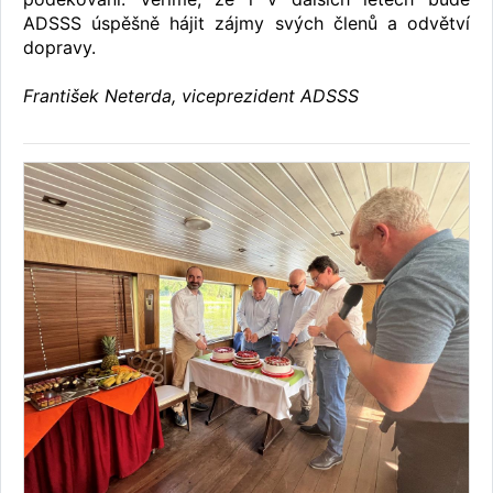
ADSSS úspěšně hájit zájmy svých členů a odvětví
dopravy.
František Neterda, viceprezident ADSSS