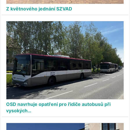
Z květnového jednání SZVAD
OSD navrhuje opatření pro řidiče autobusů při
vysokých…