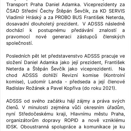
Transport Praha Daniel Adamka. Viceprezidenty za
ČSAD Střední Čechy Štěpán Ševčík, za KD SERVIS
Vladimír Hráský a za PROBO BUS František Neterda,
dosavadní dlouholetý prezident. V ADSSS následně
dochází k postupnému předávání znalostí a
pravomocí nové generaci zástupců členských
společností.
Posledních pět let představenstvo ADSSS pracuje ve
složení Daniel Adamka jako její prezident, František
Neterda a Štěpán Ševčík jako viceprezidenti. Na
chod ADSSS dohlíží Revizní komise (Kontrolní
komise), Ludomír Landa - předseda a její členové
Radislav Rožánek a Pavel Kopřiva (do roku 2021).
ADSSS od svého začátku hájí zájmy a práva svých
členů. V minulosti zejména vůči okresním úřadům,
nyní Středočeskému kraji, Hlavnímu městu Praha,
organizátorům dopravy ROPID a nově vzniklému
IDSK. Oboustranná spolupráce a komunikace je ku