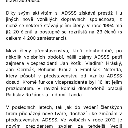
stavu autobusů.
Díky svým aktivitám si ADSSS získává prestiž i u
jiných nově vzniklých dopravních společností, z
nichž se některé stávají jejími členy. V roce 1994 má
již 20 členů a postupně se rozrůstá na 23 členů (s
celkem 4 200 zaměstnanci).
Mezi členy představenstva, kteří dlouhodobě, po
několik volebních období, hájili zájmy ADSSS patří
zejména viceprezidenti Jan Kotík, Vladimír Hráský,
Jan Čermák, Bohumil Krauz a František Neterda,
který působí v představenstvu od vzniku ADSSS
dosud. Kromě funkce viceprezidenta byl 16 let jejím
prezidentem. V revizní komisi dlouhodobě pracují
Radislav Rožánek a Ludomír Landa.
V posledních letech, tak jak do vedení členských
firem přicházejí nové tváře, dochází i ke změnám v
představenstvu ADSSS. Ve volbách v roce 2012 je
novým prezidentem zvolen za tehdejší Veolii