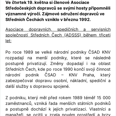
Ve čtvrtek 19. května si členové Asociace
Středočeských dopravců se svými hosty připomněli
významné výročí. Zájmové sdružení dopravců ve
Středních Čechách vzniklo v březnu 1992.
Asociace dopravních, spedičních a servisních
společností Středních Čech (ADSSS) během třiceti
let:
Po roce 1989 se velké národní podniky ČSAD KNV
rozpadají na menší podniky, které se následně
postupně privatizují. Změny dopadají i na oblast
Středních Čech, kde po roce 1990 končí svoji činnost
národní podnik ČSAD – KNV Praha, který
zabezpečoval dopravu osobní, nákladní, spediční a
další služby s dopravou spojené.
Z podniku, který měl před rokem 1989 téměř 15 000
zaměstnanců, vzniká řada menších státních podniků
a postupně dochází k jejich privatizaci. Vlastníci a
manažeři, se ocitli v zcela novém prostředí a brzy