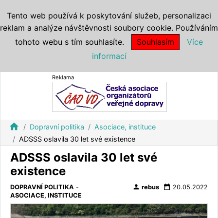
Tento web používá k poskytování služeb, personalizaci
reklam a analýze návštěvnosti soubory cookie. Používáním
tohoto webu s tím souhlasíte.
Souhlasím
Více
informací
Reklama
home
Dopravní politika
Asociace, instituce
ADSSS oslavila 30 let své existence
ADSSS oslavila 30 let své
existence
person
date_range
DOPRAVNÍ POLITIKA
-
rebus
20.05.2022
ASOCIACE, INSTITUCE