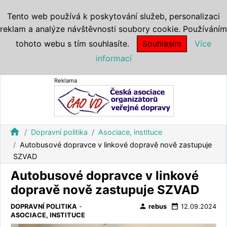
Tento web používá k poskytování služeb, personalizaci
reklam a analýze návštěvnosti soubory cookie. Používáním
tohoto webu s tím souhlasíte.
Souhlasím
Více
informací
Reklama
home
Dopravní politika
Asociace, instituce
Autobusové dopravce v linkové dopravě nově zastupuje
SZVAD
Autobusové dopravce v linkové
dopravě nově zastupuje SZVAD
person
date_range
DOPRAVNÍ POLITIKA
-
rebus
12.09.2024
ASOCIACE, INSTITUCE