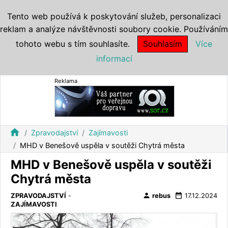
Tento web používá k poskytování služeb, personalizaci
reklam a analýze návštěvnosti soubory cookie. Používáním
tohoto webu s tím souhlasíte.
Souhlasím
Více
informací
Reklama
home
Zpravodajství
Zajímavosti
MHD v Benešově uspěla v soutěži Chytrá města
MHD v Benešově uspěla v soutěži
Chytrá města
person
date_range
ZPRAVODAJSTVÍ
-
rebus
17.12.2024
ZAJÍMAVOSTI