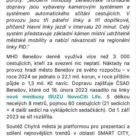
poroty: „
Moderní minibusy benešovské hromadné
dopravy jsou vybaveny kamerovým systémem a
systémem automatického sčítání cestujících. V
provozu jsou tři páteřní linky a tři doplňkové,
přičemž hlavní linky jezdí v intervalu 20 minut. Celý
systém představuje základní kámen místní udržitelné
městské mobility a nabízí návaznosti na regionální
linky PID
.“
MHD Benešov denně využívá více než 3 000
cestujících, kteří za svezení nic neplatí. Náklady na
provoz hradí město Benešov ze svého rozpočtu – v
roce 2024 se jednalo o 22,1 mil. korun, v roce příštím
půjde o 1,3 mil. Kč navíc. Dopravu zajišťuje ČSAD
Benešov, které od 16. února 2023 nasadilo na linky
nové minibusy ISUZU NovoCiti Life
. S délkou
necelých 8 metrů, pojmou 60 cestujících (21 sedících
+ 4 další sedící na vyklápěcích sedačkách). Od 1. září
2023 se síť rozšířila.
Soutěž Chytrá města je platformou pro prezentaci a
sdílení nejnovějších trendů v oblasti SMART CITY,