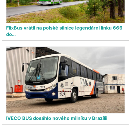
FlixBus vrátil na polské silnice legendární linku 666
do…
IVECO BUS dosáhlo nového milníku v Brazílii