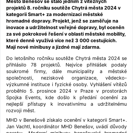
Město Benešov se stalo jedním z vítězných
projektů 8. ročníku soutěže Chytrá města 2024 v
kategorii Smart+ za modernizaci městské
hromadné dopravy. Projekt, jenž se zaměřuje na
inovace a udržitelnost veřejné dopravy, byl oceněn
za své pokrokové řešení v oblasti městské mobility,
které denně využívá více než 3 000 cestujících.
Mají nové minibusy a jízdné mají zdarma.
Do letošního ročníku soutěže Chytrá města 2024 se
přihlásilo 78 projektů. Nejvíce přihlášek podaly
soukromé firmy, dále municipality a městské
společnosti, neziskové organizace, vědecko-
výzkumné instituce i fyzické osoby. Vyhlášení vítězů
proběhlo 5. prosince 2024 v Praze v prostorách
Spojka Events, kde došlo k předání ocenění za
nejlepší přístupy k inovativnímu a udržitelnému
rozvoji měst.
MHD v Benešově získalo ocenění v kategorii Smart+.
Jan Vachtl, koordinátor MHD Benešov, uvádí důvody