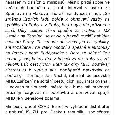
nasazením dalších 2 minibusů. Město přidá spoje ve
večerních hodinách a zkrátí interval v úseku ze
Spořilova na vlakové nádraží na dvacet minut. „
Se
změnou jízdních řádů dojde k obnovení vazby na
rychlíky do Prahy a z Prahy, která byla dle průzkumu
silná. Díky celkem třem spojům za hodinu z MŠ
Úsměv na Terminál se navíc výrazně rozšíří nabídka
cest do Prahy. Ta nebude omezena jen na rychlíky,
ale rozšířena i na vlaky osobní a spěšné a autobusy
na Roztyly nebo Budějovickou. Data ze sčítání lidu
hovoří jasně, každý den z Benešova do Prahy vyjíždí
několik tisíc cestujících, kteří tak díky MHD dostávají
alternativu k využití aut, popřípadě parkování na
nádraží
,“ informuje Jan Vachtl, referent benešovské
MHD. Zařízení na sčítání cestujících jsou instalována i
v nových minibusech, město tak bude mít možnost
pružněji reagovat na poptávku a upravovat spoje.
MHD je v Benešově zdarma.
Minibusy dodal ČSAD Benešov výhradní distributor
autobusů ISUZU pro Českou republiku společnost