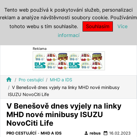
Tento web používá k poskytování služeb, personalizaci
reklam a analýze návštěvnosti soubory cookie. Používáním
tohoto webu s tím souhlasíte.
Souhlasím
Více
informací
Reklama
home
Pro cestující
MHD a IDS
V Benešově dnes vyjely na linky MHD nové minibusy
ISUZU NovoCiti Life
V Benešově dnes vyjely na linky
MHD nové minibusy ISUZU
NovoCiti Life
person
date_range
PRO CESTUJÍCÍ
-
MHD A IDS
rebus
16.02.2023