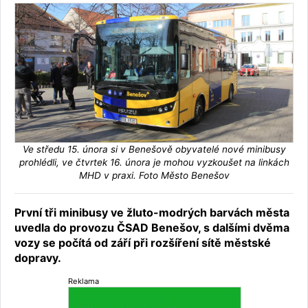
Ve středu 15. února si v Benešově obyvatelé nové minibusy
prohlédli, ve čtvrtek 16. února je mohou vyzkoušet na linkách
MHD v praxi. Foto Město Benešov
První tři minibusy ve žluto-modrých barvách města
uvedla do provozu ČSAD Benešov, s dalšími dvěma
vozy se počítá od září při rozšíření sítě městské
dopravy.
Reklama