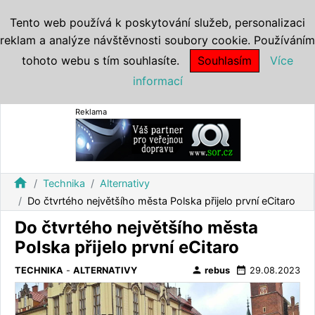
Tento web používá k poskytování služeb, personalizaci
reklam a analýze návštěvnosti soubory cookie. Používáním
tohoto webu s tím souhlasíte.
Souhlasím
Více
informací
Reklama
home
Technika
Alternativy
Do čtvrtého největšího města Polska přijelo první eCitaro
Do čtvrtého největšího města
Polska přijelo první eCitaro
person
date_range
TECHNIKA
-
ALTERNATIVY
rebus
29.08.2023