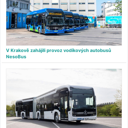
V Krakově zahájili provoz vodíkových autobusů
NesoBus