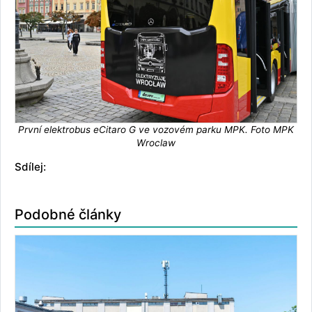
První elektrobus eCitaro G ve vozovém parku MPK. Foto MPK
Wroclaw
Sdílej:
Podobné články