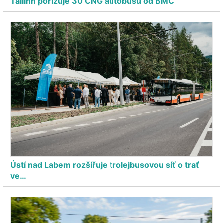
Tallinn pořizuje 30 CNG autobusů od BMC
Ústí nad Labem rozšiřuje trolejbusovou síť o trať
ve…