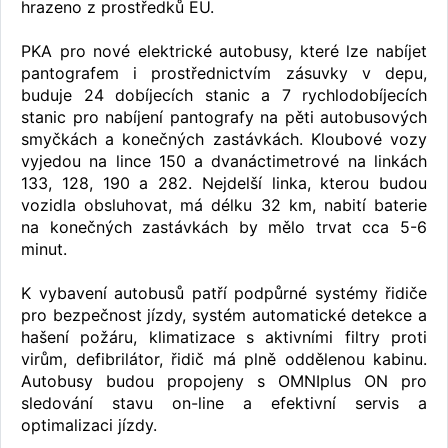
hrazeno z prostředků EU.
PKA pro nové elektrické autobusy, které lze nabíjet
pantografem i prostřednictvím zásuvky v depu,
buduje 24 dobíjecích stanic a 7 rychlodobíjecích
stanic pro nabíjení pantografy na pěti autobusových
smyčkách a konečných zastávkách. Kloubové vozy
vyjedou na lince 150 a dvanáctimetrové na linkách
133, 128, 190 a 282. Nejdelší linka, kterou budou
vozidla obsluhovat, má délku 32 km, nabití baterie
na konečných zastávkách by mělo trvat cca 5-6
minut.
K vybavení autobusů patří podpůrné systémy řidiče
pro bezpečnost jízdy, systém automatické detekce a
hašení požáru, klimatizace s aktivními filtry proti
virům, defibrilátor, řidič má plně oddělenou kabinu.
Autobusy budou propojeny s OMNIplus ON pro
sledování stavu on-line a efektivní servis a
optimalizaci jízdy.