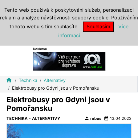
Tento web používá k poskytování služeb, personalizaci
reklam a analýze návštěvnosti soubory cookie. Používáním
tohoto webu s tím souhlasíte.
Souhlasím
Více
informací
Reklama
home
Technika
Alternativy
Elektrobusy pro Gdyni jsou v Pomořansku
Elektrobusy pro Gdyni jsou v
Pomořansku
person
date_range
TECHNIKA
-
ALTERNATIVY
rebus
13.04.2022