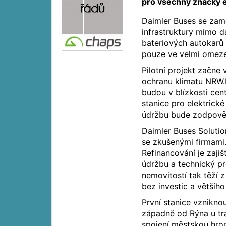
pro všechny značky e
Daimler Buses se zamě
infrastruktury mimo d
bateriových autokarů
pouze ve velmi omez
Pilotní projekt začne
ochranu klimatu NRW.
budou v blízkosti cent
stanice pro elektrick
údržbu bude zodpověd
Daimler Buses Soluti
se zkušenými firmami. 
Refinancování je zaji
údržbu a technický pr
nemovitostí tak těží z
bez investic a většího
První stanice vznikno
západně od Rýna u tr
spojení městskou hrom