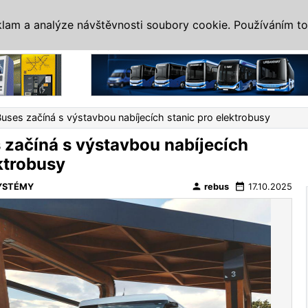
IS
ALTERNATIVY
VETERÁNI
SYSTÉMY
VELETRHY
AKCE
I
klam a analýze návštěvnosti soubory cookie. Používáním to
Reklama
Buses začíná s výstavbou nabíjecích stanic pro elektrobusy
 začíná s výstavbou nabíjecích
ktrobusy
person
date_range
YSTÉMY
rebus
17.10.2025