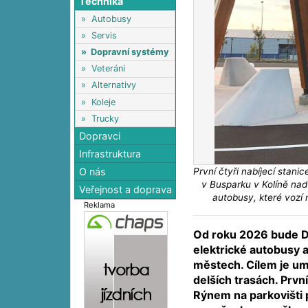
Technika
»
Autobusy
»
Servis
»
Dopravní systémy
»
Veteráni
»
Alternativy
»
Koleje
»
Trucky
Dopravci
Infrastruktura
První čtyři nabíjecí stani
O nás
v Busparku v Kolíně nad 
Veřejnost a doprava
autobusy, které vozí 
Reklama
Od roku 2026 bude Da
elektrické autobusy 
městech. Cílem je um
delších trasách. První
Rýnem na parkovišti 