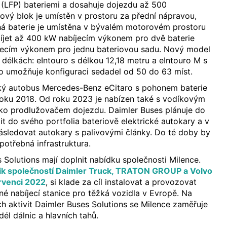
 (LFP) bateriemi a dosahuje dojezdu až 500
riový blok je umístěn v prostoru za přední nápravou,
uhá baterie je umístěna v bývalém motorovém prostoru
bíjet až 400 kW nabíjecím výkonem pro dvě baterie
ecím výkonem pro jednu bateriovou sadu. Nový model
 délkách: eIntouro s délkou 12,18 metru a eIntouro M s
o umožňuje konfiguraci sedadel od 50 do 63 míst.
ský autobus Mercedes-Benz eCitaro s pohonem baterie
roku 2018. Od roku 2023 je nabízen také s vodíkovým
ko prodlužovačem dojezdu. Daimler Buses plánuje do
it do svého portfolia bateriově elektrické autokary a v
ásledovat autokary s palivovými články. Do té doby by
 potřebná infrastruktura.
s Solutions mají doplnit nabídku společnosti Milence.
ik společností Daimler Truck, TRATON GROUP a Volvo
rvenci 2022
, si klade za cíl instalovat a provozovat
é nabíjecí stanice pro těžká vozidla v Evropě. Na
h aktivit Daimler Buses Solutions se Milence zaměřuje
dél dálnic a hlavních tahů.