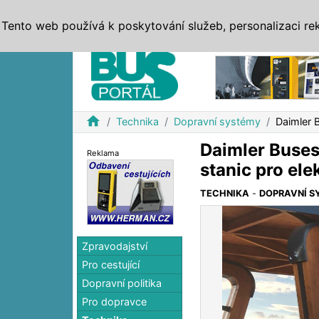
ZPRÁVY
JÍZDNÍ ŘÁDY
MHD, IDS
BUSY
SERV
Tento web používá k poskytování služeb, personalizaci re
Reklama
home
Technika
Dopravní systémy
Daimler 
Daimler Buses
Reklama
stanic pro ele
TECHNIKA
-
DOPRAVNÍ S
Zpravodajství
Pro cestující
Dopravní politika
Pro dopravce