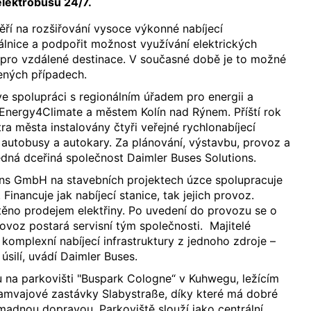
lektrobusů 24/7.
ří na rozšiřování vysoce výkonné nabíjecí
álnice a podpořit možnost využívání elektrických
 pro vzdálené destinace. V současné době je to možné
ených případech.
 ve spolupráci s regionálním úřadem pro energii a
Energy4Climate a městem Kolín nad Rýnem. Příští rok
ra města instalovány čtyři veřejné rychlonabíjecí
é autobusy a autokary. Za plánování, výstavbu, provoz a
ná dceřiná společnost Daimler Buses Solutions.
ons GmbH na stavebních projektech úzce spolupracuje
Financuje jak nabíjecí stanice, tak jejich provoz.
štěno prodejem elektřiny. Po uvedení do provozu se o
ovoz postará servisní tým společnosti. Majitelé
 komplexní nabíjecí infrastruktury z jednoho zdroje –
 úsilí, uvádí Daimler Buses.
u na parkovišti "Buspark Cologne“ v Kuhwegu, ležícím
amvajové zastávky Slabystraße, díky které má dobré
adnou dopravou. Parkoviště slouží jako centrální