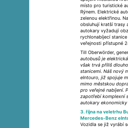
místo pro turistické 
Rýnem. Elektrické au
zelenou elektřinou. N
obsluhují kratší tras
autokary vyžadují obz
rychlonabíjecí stanic
veřejnosti přístupné 2
Till Oberwörder, gener
autobusů je elektrická
však trvá příliš dlouh
stanicemi. Náš nový 
eIntouro, již spojuje 
mimo městskou dopravu
pro veřejné nabíjení.
zapotřebí komplexní s
autokary ekonomicky 
3. října na veletrhu
Mercedes-Benz eInto
Vozidla se již vyrábí