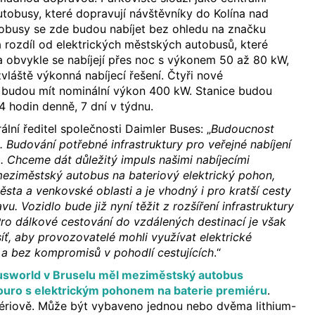
autobusy, které dopravují návštěvníky do Kolína nad
tobusy se zde budou nabíjet bez ohledu na značku
a rozdíl od elektrických městských autobusů, které
y a obvykle se nabíjejí přes noc s výkonem 50 až 80 kW,
vláště výkonná nabíjecí řešení. Čtyři nové
e budou mít nominální výkon 400 kW. Stanice budou
4 hodin denně, 7 dní v týdnu.
ální ředitel společnosti Daimler Buses: „
Budoucnost
. Budování potřebné infrastruktury pro veřejné nabíjení
o. Chceme dát důležitý impuls našimi nabíjecími
meziměstský autobus na bateriový elektrický pohon,
města a venkovské oblasti a je vhodný i pro kratší cesty
. Vozidlo bude již nyní těžit z rozšíření infrastruktury
 Pro dálkové cestování do vzdálených destinací je však
íť, aby provozovatelé mohli využívat elektrické
a bez kompromisů v pohodlí cestujících
.“
 Busworld v Bruselu měl meziměstský autobus
uro s elektrickým pohonem na baterie premiéru
.
 sériově. Může být vybaveno jednou nebo dvěma lithium-