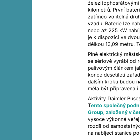
železitophosfátovými
kilometrů. První bate
zatímco volitelná dr
vzadu. Baterie lze na
nebo až 225 kW nabíj
je k dispozici ve dvou
délkou 13,09 metru. T
Plně elektrický měst
se sériově vyrábí od 
palivovým článkem ja
konce desetiletí zařad
dalším kroku budou n
měla být připravena i
Aktivity Daimler Buse
T
ento společný podn
Group, založený v če
vysoce výkonné veřejn
rozdíl od samostatnýc
na nabíjecí stanice po