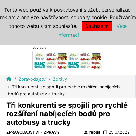
Tento web používá k poskytování služeb, personalizaci
reklam a analýze návštěvnosti soubory cookie. Používáním
tohoto webu s tím souhlasíte.
Souhlasím
Více
informací
Reklama
home
Zpravodajství
Zprávy
Tři konkurenti se spojili pro rychlé rozšíření nabíjecích
bodů pro autobusy a trucky
Tři konkurenti se spojili pro rychlé
rozšíření nabíjecích bodů pro
autobusy a trucky
person
date_range
ZPRAVODAJSTVÍ
-
ZPRÁVY
rebus
25.07.2022