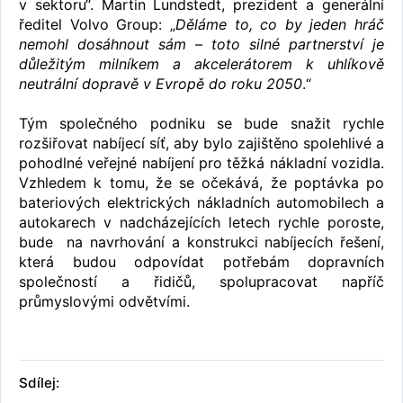
v sektoru“. Martin Lundstedt, prezident a generální
ředitel Volvo Group: „
Děláme to, co by jeden hráč
nemohl dosáhnout sám – toto silné partnerství je
důležitým milníkem a akcelerátorem k uhlíkově
neutrální dopravě v Evropě do roku 2050
.“
Tým společného podniku se bude snažit rychle
rozšiřovat nabíjecí síť, aby bylo zajištěno spolehlivé a
pohodlné veřejné nabíjení pro těžká nákladní vozidla.
Vzhledem k tomu, že se očekává, že poptávka po
bateriových elektrických nákladních automobilech a
autokarech v nadcházejících letech rychle poroste,
bude na navrhování a konstrukci nabíjecích řešení,
která budou odpovídat potřebám dopravních
společností a řidičů, spolupracovat napříč
průmyslovými odvětvími.
Sdílej: