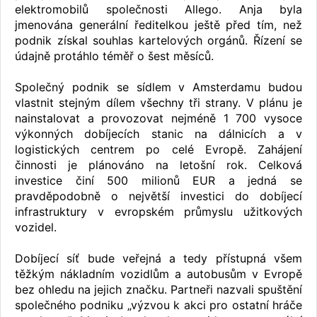
elektromobilů společnosti Allego. Anja byla
jmenována generální ředitelkou ještě před tím, než
podnik získal souhlas kartelových orgánů. Řízení se
údajně protáhlo téměř o šest měsíců.
Společný podnik se sídlem v Amsterdamu budou
vlastnit stejným dílem všechny tři strany. V plánu je
nainstalovat a provozovat nejméně 1 700 vysoce
výkonných dobíjecích stanic na dálnicích a v
logistických centrem po celé Evropě. Zahájení
činnosti je plánováno na letošní rok. Celková
investice činí 500 milionů EUR a jedná se
pravděpodobně o největší investici do dobíjecí
infrastruktury v evropském průmyslu užitkových
vozidel.
Dobíjecí síť bude veřejná a tedy přístupná všem
těžkým nákladním vozidlům a autobusům v Evropě
bez ohledu na jejich značku. Partneři nazvali spuštění
společného podniku „výzvou k akci pro ostatní hráče