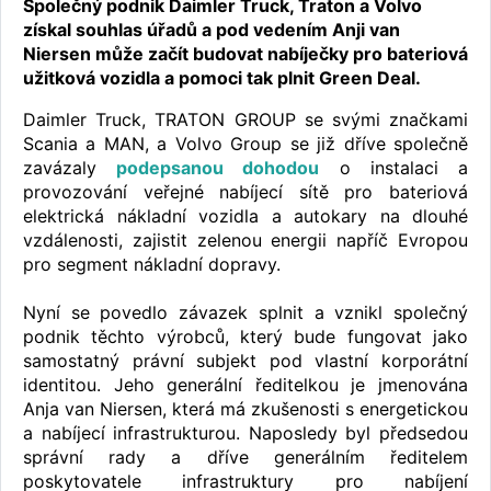
Společný podnik Daimler Truck, Traton a Volvo
získal souhlas úřadů a pod vedením Anji van
Niersen může začít budovat nabíječky pro bateriová
užitková vozidla a pomoci tak plnit Green Deal.
Daimler Truck, TRATON GROUP se svými značkami
Scania a MAN, a Volvo Group se již dříve společně
zavázaly
podepsanou dohodou
o instalaci a
provozování veřejné nabíjecí sítě pro bateriová
elektrická nákladní vozidla a autokary na dlouhé
vzdálenosti, zajistit zelenou energii napříč Evropou
pro segment nákladní dopravy.
Nyní se povedlo závazek splnit a vznikl společný
podnik těchto výrobců, který bude fungovat jako
samostatný právní subjekt pod vlastní korporátní
identitou. Jeho generální ředitelkou je jmenována
Anja van Niersen, která má zkušenosti s energetickou
a nabíjecí infrastrukturou. Naposledy byl předsedou
správní rady a dříve generálním ředitelem
poskytovatele infrastruktury pro nabíjení