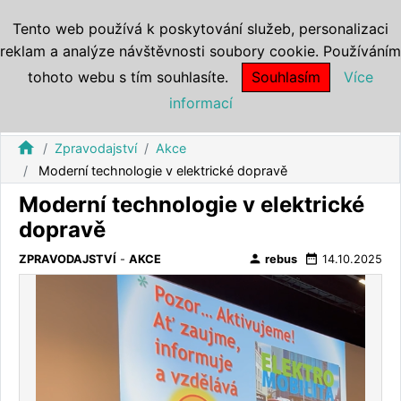
Tento web používá k poskytování služeb, personalizaci
reklam a analýze návštěvnosti soubory cookie. Používáním
tohoto webu s tím souhlasíte.
Souhlasím
Více
informací
home
Zpravodajství
Akce
Moderní technologie v elektrické dopravě
Moderní technologie v elektrické
dopravě
person
date_range
ZPRAVODAJSTVÍ
-
AKCE
rebus
14.10.2025