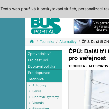
ZPRÁVY
JÍZDNÍ ŘÁDY
MHD, IDS
BUSY
SERV
Tento web používá k poskytování služeb, personalizaci re
Reklama
home
Technika
Alternativy
ČPÚ: Další tři C
ČPÚ: Další tři
Zpravodajství
pro veřejnost
Pro cestující
Dopravní politika
TECHNIKA
-
ALTERNATIV
Pro dopravce
Technika
»
Autobusy
»
Servis
»
Dopravní systémy
»
Veteráni
»
Alternativy