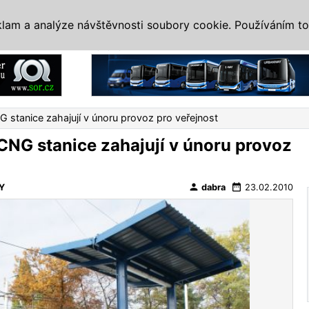
IS
ALTERNATIVY
VETERÁNI
SYSTÉMY
VELETRHY
AKCE
I
klam a analýze návštěvnosti soubory cookie. Používáním to
Reklama
NG stanice zahajují v únoru provoz pro veřejnost
 CNG stanice zahajují v únoru provoz
person
date_range
Y
dabra
23.02.2010