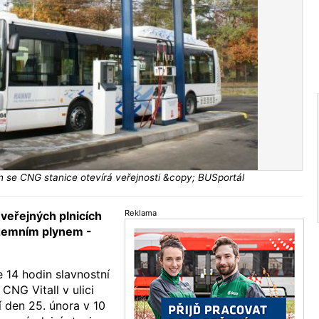
h se CNG stanice otevírá veřejnosti &copy; BUSportál
Reklama
veřejných plnicích
 zemním plynem -
 14 hodin slavnostní
 CNG Vitall v ulici
í den 25. února v 10