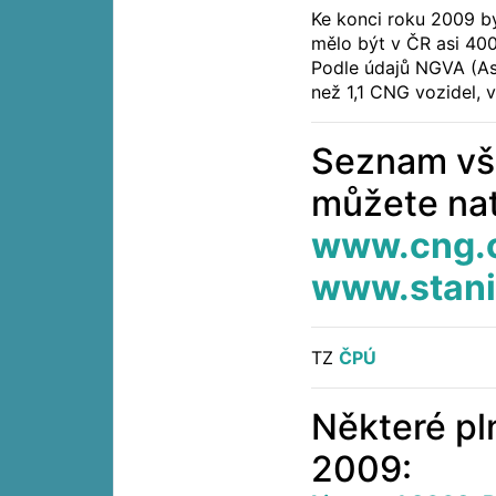
Ke konci roku 2009 b
mělo být v ČR asi 400
Podle údajů NGVA (Aso
než 1,1 CNG vozidel, v
Seznam vš
můžete nat
www.cng.
www.stani
TZ
ČPÚ
Některé pln
2009: