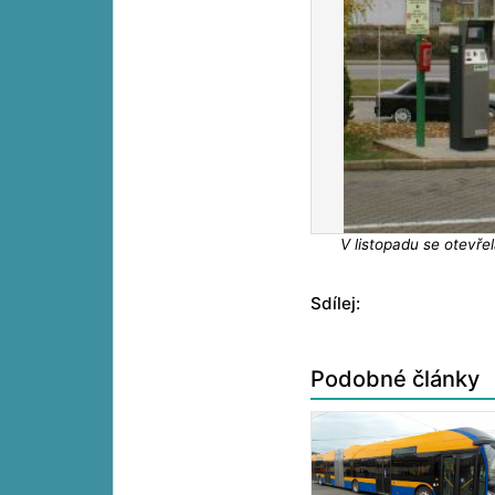
V listopadu se otevře
Sdílej:
Podobné články