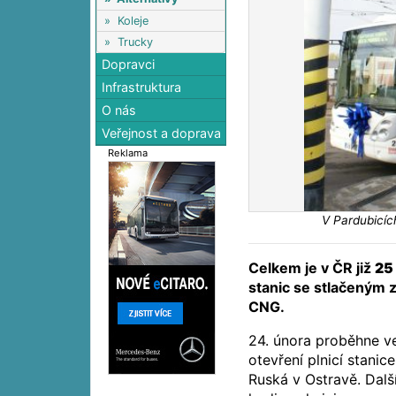
»
Koleje
»
Trucky
Dopravci
Infrastruktura
O nás
Veřejnost a doprava
Reklama
V Pardubicíc
Celkem je v ČR již
25
stanic se stlačeným
CNG.
24. února proběhne ve
otevření plnicí stanice
Ruská v Ostravě. Dalš