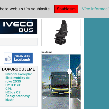
|
NSTITUCE
hoto webu s tím souhlasíte.
Souhlasím
Více informací
Reklama
Reklama
DOPORUČUJEME
Národní akční plán
čisté mobility do
roku 2035
HYTEP.cz
ČPS
H2bus CZ
Český bateriový
klastr