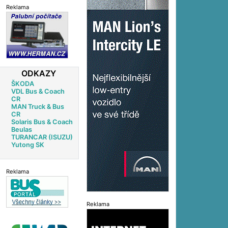
Reklama
ODKAZY
ŠKODA
VDL Bus & Coach
CR
MAN Truck & Bus
CR
Solaris Bus & Coach
Beulas
TURANCAR (ISUZU)
Yutong SK
Reklama
Reklama