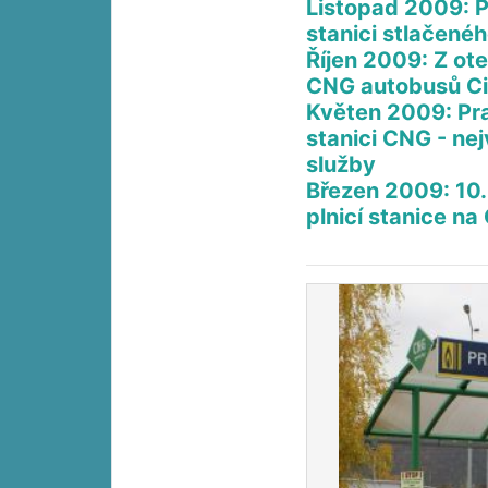
Listopad 2009: P
stanici stlačené
Říjen 2009: Z ote
CNG autobusů Cit
Květen 2009: Praž
stanici CNG - nej
služby
Březen 2009: 10.
plnicí stanice n