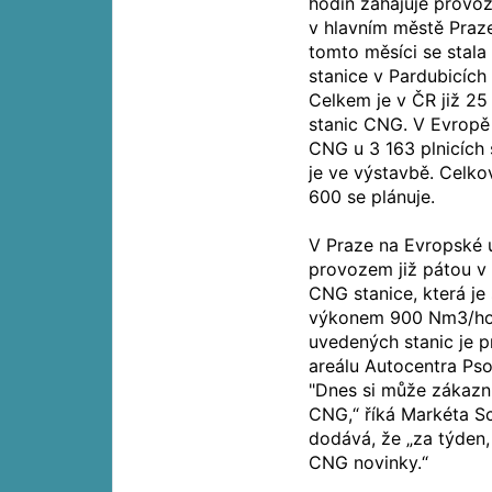
hodin zahajuje provoz
v hlavním městě Praz
tomto měsíci se stal
stanice v Pardubicích 
Celkem je v ČR již 25
stanic CNG. V Evropě
CNG u 3 163 plnicích 
je ve výstavbě. Celko
600 se plánuje.
V Praze na Evropské 
provozem již pátou v 
CNG stanice, která je
výkonem 900 Nm3/hod
uvedených stanic je p
areálu Autocentra Pso
"Dnes si může zákazn
CNG,“ říká Markéta S
dodává, že „za týden,
CNG novinky.“