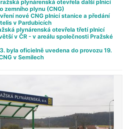
ražská plynárenská otevřela další plnicí
ho zemního plynu (CNG)
vření nové CNG plnicí stanice a předání
elis v Pardubicích
ská plynárenská otevřela třetí plnicí
větší v ČR - v areálu společnosti Pražské
3. byla oficielně uvedena do provozu 19.
a CNG v Semilech