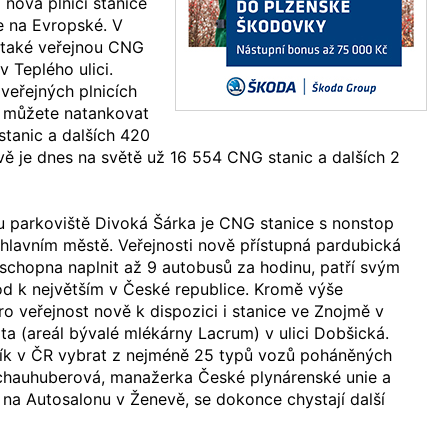
 nová plnicí stanice
e na Evropské. V
a také veřejnou CNG
v Teplého ulici.
 veřejných plnicích
 můžete natankovat
stanic a dalších 420
vě je dnes na světě už 16 554 CNG stanic a dalších 2
u parkoviště Divoká Šárka je CNG stanice s nonstop
hlavním městě. Veřejnosti nově přístupná pardubická
 schopna naplnit až 9 autobusů za hodinu, patří svým
 k největším v České republice. Kromě výše
ro veřejnost nově k dispozici i stanice ve Znojmě v
ta (areál bývalé mlékárny Lacrum) v ulici Dobšická.
ík v ČR vybrat z nejméně 25 typů vozů poháněných
chauhuberová, manažerka České plynárenské unie a
 na Autosalonu v Ženevě, se dokonce chystají další