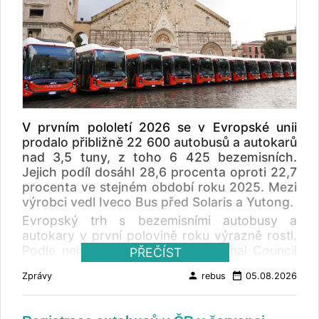
V prvním pololetí 2026 se v Evropské unii
prodalo přibližně 22 600 autobusů a autokarů
nad 3,5 tuny, z toho 6 425 bezemisních.
Jejich podíl dosáhl 28,6 procenta oproti 22,7
procenta ve stejném období roku 2025. Mezi
výrobci vedl Iveco Bus před Solaris a Yutong.
Evropský trh s bezemisními autobusy a
autokary v první polovině roku výrazně rostl.
Podle nejnovější zprávy International Council
PŘEČÍST
on Clean Transportation (ICCT) bylo v
person
date_range
Zprávy
rebus
05.08.2026
Evropské unii v prvním pololetí 2026 prodáno
přibližně 22 600 autobusů a autokarů s
nejvyšší povolenou hmotností nad 3,5 tuny. Z