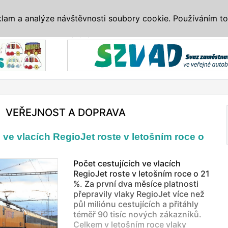
IS
ALTERNATIVY
VETERÁNI
SYSTÉMY
VELETRHY
AKCE
I
klam a analýze návštěvnosti soubory cookie. Používáním to
Reklama
VEŘEJNOST A DOPRAVA
 ve vlacích RegioJet roste v letošním roce o
Počet cestujících ve vlacích
RegioJet roste v letošním roce o 21
%. Za první dva měsíce platnosti
přepravily vlaky RegioJet více než
půl miliónu cestujících a přitáhly
téměř 90 tisíc nových zákazníků.
Celkem v letošním roce vlaky