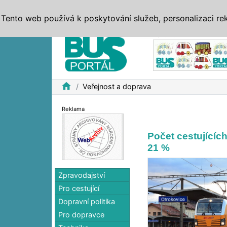
ZPRÁVY
JÍZDNÍ ŘÁDY
MHD, IDS
BUSY
SERV
Tento web používá k poskytování služeb, personalizaci re
Reklama
home
Veřejnost a doprava
Reklama
Počet cestujících
21 %
Zpravodajství
Pro cestující
Dopravní politika
Pro dopravce